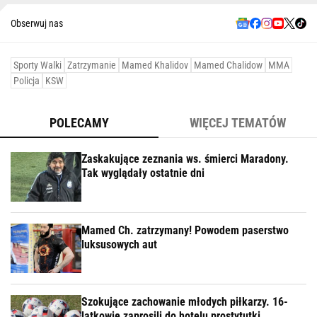
Obserwuj nas
Sporty Walki
Zatrzymanie
Mamed Khalidov
Mamed Chalidow
MMA
Policja
KSW
POLECAMY
WIĘCEJ TEMATÓW
Zaskakujące zeznania ws. śmierci Maradony.
Tak wyglądały ostatnie dni
Mamed Ch. zatrzymany! Powodem paserstwo
luksusowych aut
Szokujące zachowanie młodych piłkarzy. 16-
latkowie zaprosili do hotelu prostytutki