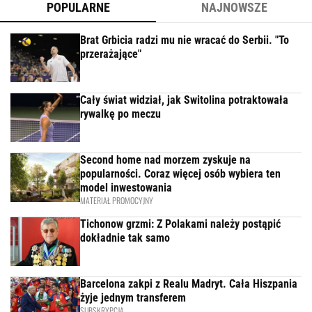
POPULARNE
NAJNOWSZE
Brat Grbicia radzi mu nie wracać do Serbii. "To
przerażające"
Cały świat widział, jak Switolina potraktowała
rywalkę po meczu
Second home nad morzem zyskuje na
popularności. Coraz więcej osób wybiera ten
model inwestowania
MATERIAŁ PROMOCYJNY
Tichonow grzmi: Z Polakami należy postąpić
dokładnie tak samo
Barcelona zakpi z Realu Madryt. Cała Hiszpania
żyje jednym transferem
SUBSKRYPCJA