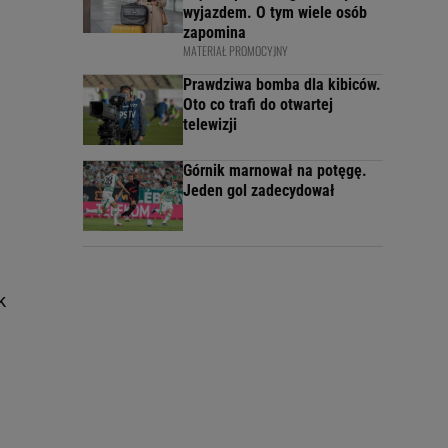
wyjazdem. O tym wiele osób
zapomina
MATERIAŁ PROMOCYJNY
Prawdziwa bomba dla kibiców.
Oto co trafi do otwartej
telewizji
Górnik marnował na potęgę.
Jeden gol zadecydował
k