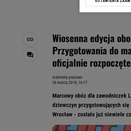
USTAWIENIA ZAA
Klikając „Akceptuję” wyra
Zaufanych Partnerów i A
dotyczące plików cookie,
odnośnik „Ustawienia pr
plików cookie możliwa je
Wiosenna edycja obo
My, nasi Zaufani Partne
Przygotowania do maj
Użycie dokładnych danych
Przechowywanie informacji
oficjalnie rozpoczęte
badnie odbiorców i uleps
materiały prasowe
26 marca 2018, 16:17
Marcowy obóz dla zawodniczek L
dziewczyn przygotowujących się d
Wrocław - zostało już niewiele c