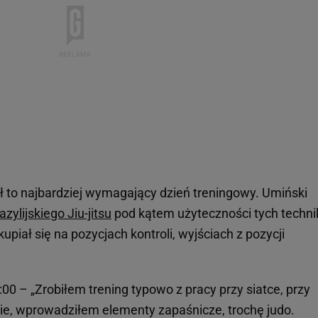
ł to najbardziej wymagający dzień treningowy. Umiński
azylijskiego Jiu-jitsu
pod kątem użyteczności tych techni
upiał się na pozycjach kontroli, wyjściach z pozycji
:00 – „Zrobiłem trening typowo z pracy przy siatce, przy
ie, wprowadziłem elementy zapaśnicze, trochę judo.