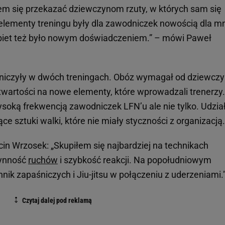
ałem się przekazać dziewczynom rzuty, w których sam się
re elementy treningu były dla zawodniczek nowością dla m
biet też było nowym doświadczeniem.” – mówi Paweł
niczyły w dwóch treningach. Obóz wymagał od dziewcz
twartości na nowe elementy, które wprowadzali trenerzy.
ysoką frekwencją zawodniczek LFN’u ale nie tylko. Udzia
e sztuki walki, które nie miały styczności z organizacją.
cin Wrzosek: „Skupiłem się najbardziej na technikach
łynność
ruchów
i szybkość reakcji. Na popołudniowym
nik zapaśniczych i Jiu-jitsu w połączeniu z uderzeniami.