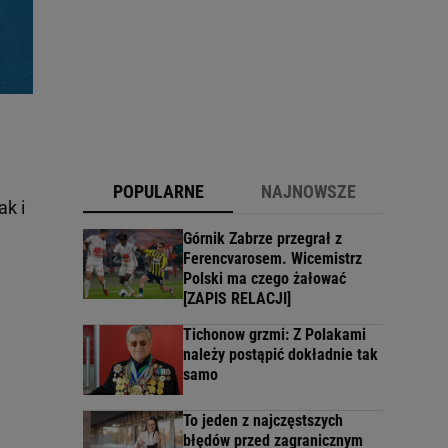
POPULARNE
NAJNOWSZE
ak i
Górnik Zabrze przegrał z
Ferencvarosem. Wicemistrz
Polski ma czego żałować
[ZAPIS RELACJI]
Tichonow grzmi: Z Polakami
należy postąpić dokładnie tak
samo
To jeden z najczęstszych
błędów przed zagranicznym