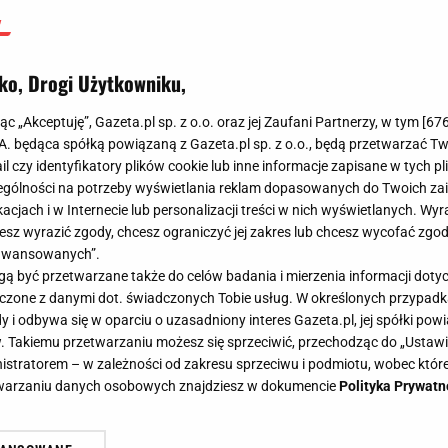
ko, Drogi Użytkowniku,
jąc „Akceptuję”, Gazeta.pl sp. z o.o. oraz jej Zaufani Partnerzy, w tym [
67
.A. będąca spółką powiązaną z Gazeta.pl sp. z o.o., będą przetwarzać T
ail czy identyfikatory plików cookie lub inne informacje zapisane w tych p
gólności na potrzeby wyświetlania reklam dopasowanych do Twoich zain
acjach i w Internecie lub personalizacji treści w nich wyświetlanych. Wyr
cesz wyrazić zgody, chcesz ograniczyć jej zakres lub chcesz wycofać zgo
aawansowanych”.
 być przetwarzane także do celów badania i mierzenia informacji dot
 łączone z danymi dot. świadczonych Tobie usług. W określonych przypad
i odbywa się w oparciu o uzasadniony interes Gazeta.pl, jej spółki powi
. Takiemu przetwarzaniu możesz się sprzeciwić, przechodząc do „Ust
nistratorem – w zależności od zakresu sprzeciwu i podmiotu, wobec które
etwarzaniu danych osobowych znajdziesz w dokumencie
Polityka Prywatn