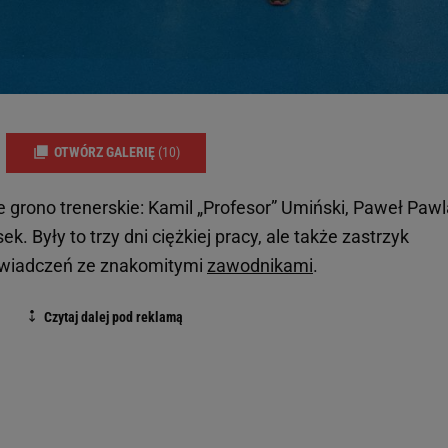
OTWÓRZ GALERIĘ
(10)
grono trenerskie: Kamil „Profesor” Umiński, Paweł Pawl
. Były to trzy dni ciężkiej pracy, ale także zastrzyk
świadczeń ze znakomitymi
zawodnikami
.