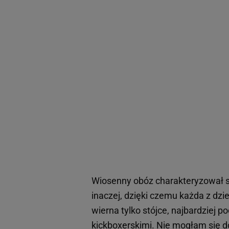
Wiosenny obóz charakteryzował si
inaczej, dzięki czemu każda z dz
wierna tylko stójce, najbardziej 
kickboxerskimi. Nie mogłam się d