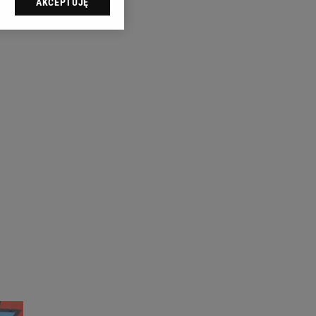
AKCEPTUJĘ
l sp. z o.o., jej
ić swoje preferencje
arzania danych poprzez
ych”. Zmiana ustawień
ach:
 celów identyfikacji.
omiar reklam i treści,