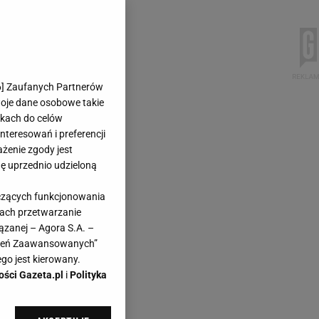
6
] Zaufanych Partnerów
woje dane osobowe takie
likach do celów
teresowań i preferencji
ażenie zgody jest
dę uprzednio udzieloną
yczących funkcjonowania
kach przetwarzanie
ązanej – Agora S.A. –
awień Zaawansowanych”
go jest kierowany.
ości Gazeta.pl
i
Polityka