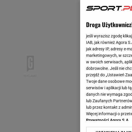
Droga Użytkownicz
jeśli wyrazisz zgodę klika
IAB, jak również Agora S
jak adresy IP, adresy e-m
marketingowych, w szcze
w swoich serwisach, aplik
dobrowolne. Jeśli nie ch
przejdź do „Ustawień Z
Twoje dane osobowe mogą
serwisów i aplikacji lub
danych nie wymaga zgody 
lub Zaufanych Partnerów
lub przez kontakt z admi
Więcej informacji o prz
Prywatności Agora S.A.