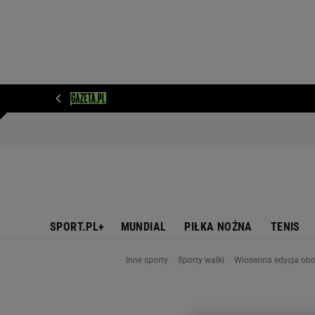
WIADOMOŚCI
NEXT
SPORT
PLOTEK
D
SPORT.PL+
MUNDIAL
PIŁKA NOŻNA
TENIS
Inne sporty
Sporty walki
Wiosenna edycja oboz