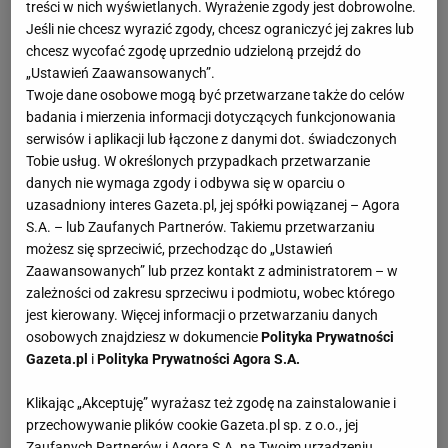
treści w nich wyświetlanych. Wyrażenie zgody jest dobrowolne.
Nowak to utalentowany grappler, który wywodzi się
Jeśli nie chcesz wyrazić zgody, chcesz ograniczyć jej zakres lub
chcesz wycofać zgodę uprzednio udzieloną przejdź do
z zapasów. Jako junior i kadet odnosił wiele
„Ustawień Zaawansowanych”.
sukcesów na krajowym podwórku, często sięgając
Twoje dane osobowe mogą być przetwarzane także do celów
po najwyższe laury. Znaczną część swojej kariery
badania i mierzenia informacji dotyczących funkcjonowania
serwisów i aplikacji lub łączone z danymi dot. świadczonych
spędził w
Szwajcarii
, gdzie trenował pod
okiem
Tobie usług. W określonych przypadkach przetwarzanie
Robsona Dantasa w brazylijskim klubie Kimura Nova
danych nie wymaga zgody i odbywa się w oparciu o
Uniao. Zawodowo zadebiutował w 2016 roku, kiedy
uzasadniony interes Gazeta.pl, jej spółki powiązanej – Agora
S.A. – lub Zaufanych Partnerów. Takiemu przetwarzaniu
to na punkty wygrał z Anthony’m Mullerem. Potem
możesz się sprzeciwić, przechodząc do „Ustawień
zwyciężał jeszcze trzy razy z rzędu, każdy z
Zaawansowanych” lub przez kontakt z administratorem – w
pojedynków kończąc przed czasem. W swojej
zależności od zakresu sprzeciwu i podmiotu, wobec którego
jest kierowany. Więcej informacji o przetwarzaniu danych
pierwszej
walce
dla Fight Exclusive Night podczas
osobowych znajdziesz w dokumencie
Polityka Prywatności
17. edycji "Baltic Storm" przegrał ze słynnym
Gazeta.pl
i
Polityka Prywatności Agora S.A.
Piotrem Hallmannem. Podczas FEN 19 efektownie
poddał Jakuba Mroczkiewicza. Poddania to zresztą
Klikając „Akceptuję” wyrażasz też zgodę na zainstalowanie i
przechowywanie plików cookie Gazeta.pl sp. z o.o., jej
jego znak firmowy - aż trzykrotnie w ten właśnie
Zaufanych Partnerów i Agora S.A. na Twoim urządzeniu