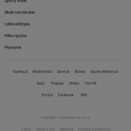
Sporty walki
Skoki narciarskie
Lekkoatletyka
Piłka ręczna
Pływanie
Gazeta.pl
Wiadomości
Sport.pl
Biznes
Gazeta Wyborcza
Buzz
Pogoda
Wideo
Tok.FM
Poczta
Facebook
RSS
Copyright © Gazeta.pl sp. z o.o.
O Nas
Staże u nas
Reklama
Polityka prywatności