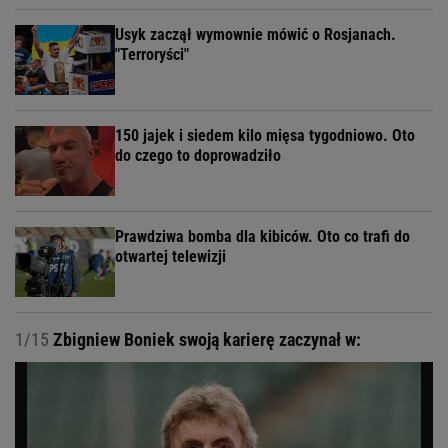
Usyk zaczął wymownie mówić o Rosjanach.
"Terroryści"
150 jajek i siedem kilo mięsa tygodniowo. Oto
do czego to doprowadziło
Prawdziwa bomba dla kibiców. Oto co trafi do
otwartej telewizji
1/15
Zbigniew Boniek swoją karierę zaczynał w: