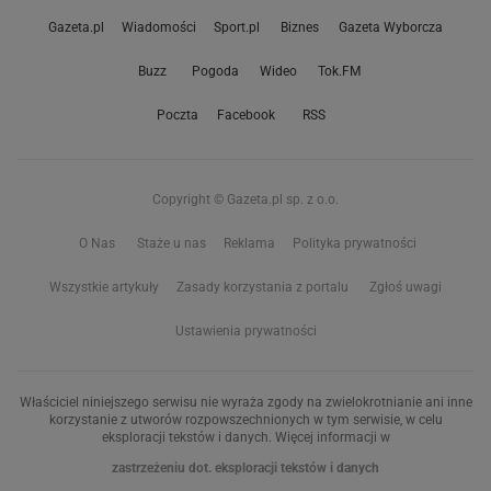
Gazeta.pl
Wiadomości
Sport.pl
Biznes
Gazeta Wyborcza
Buzz
Pogoda
Wideo
Tok.FM
Poczta
Facebook
RSS
Copyright © Gazeta.pl sp. z o.o.
O Nas
Staże u nas
Reklama
Polityka prywatności
Wszystkie artykuły
Zasady korzystania z portalu
Zgłoś uwagi
Ustawienia prywatności
Właściciel niniejszego serwisu nie wyraża zgody na zwielokrotnianie ani inne
korzystanie z utworów rozpowszechnionych w tym serwisie, w celu
eksploracji tekstów i danych. Więcej informacji w
zastrzeżeniu dot. eksploracji tekstów i danych