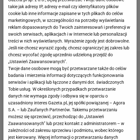
najlepszych zawodniczek bez podziału na kategorie
takie jak adresy IP, adresy e-mail czy identyfikatory plików
wagowe. W UFC zdołała wygrać sześć walk o
cookie lub inne informacje zapisane w tych plikach do celów
mistrzostwo. Dlatego trudno zrozumieć, co
marketingowych, w szczególności na potrzeby wyświetlania
reklam dopasowanych do Twoich zainteresowań i preferencji w
wydarzyło się podczas gali UFC 217 w Nowym
swoich serwisach, aplikacjach i w Internecie lub personalizacji
Jorku.
treści w nich wyświetlanych. Wyrażenie zgody jest dobrowolne.
Jeśli nie chcesz wyrazić zgody, chcesz ograniczyć jej zakres lub
chcesz wycofać zgodę uprzednio udzieloną przejdź do
„Ustawień Zaawansowanych”.
Twoje dane osobowe mogą być przetwarzane także do celów
badania i mierzenia informacji dotyczących funkcjonowania
serwisów i aplikacji lub łączone z danymi dot. świadczonych
Tobie usług. W określonych przypadkach przetwarzanie
danych nie wymaga zgody i odbywa się w oparciu o
uzasadniony interes Gazeta.pl, jej spółki powiązanej – Agora
S.A. – lub Zaufanych Partnerów. Takiemu przetwarzaniu
możesz się sprzeciwić, przechodząc do „Ustawień
Zaawansowanych” lub przez kontakt z administratorem – w
zależności od zakresu sprzeciwu i podmiotu, wobec którego
jest kierowany. Więcej informacji o przetwarzaniu danych