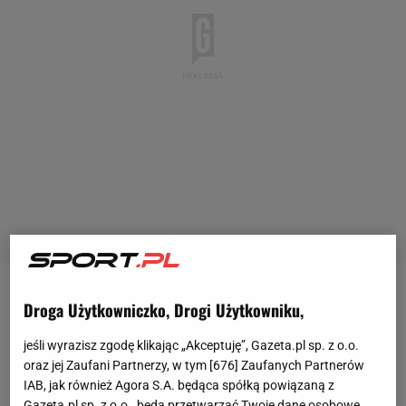
Amerykanka do walki z niepokonaną Polką miała na
Droga Użytkowniczko, Drogi Użytkowniku,
koncie 6 zwycięstw i 3 porażki w zawodowym
MMA
.
jeśli wyrazisz zgodę klikając „Akceptuję”, Gazeta.pl sp. z o.o.
Z kolei Jędrzejczyk wygrała do tej pory 14
oraz jej Zaufani Partnerzy, w tym [
676
] Zaufanych Partnerów
pojedynków oraz przewodziła w rankingu
IAB, jak również Agora S.A. będąca spółką powiązaną z
Gazeta.pl sp. z o.o., będą przetwarzać Twoje dane osobowe