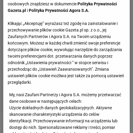
osobowych znajdziesz w dokumencie
Polityka Prywatności
Gazeta.pl
i
Polityka Prywatności Agora S.A.
Klikając „Akceptuję” wyrażasz też zgodę na zainstalowanie i
przechowywanie plików cookie Gazeta.pl sp. z o.o., jej
Zaufanych Partnerów i Agora S.A. na Twoim urządzeniu
końcowym. Możesz w każdej chwili zmienić swoje preferencje
dotyczące plików cookie, wywołując narzędzie do zarządzania
twoimi preferencjami dot. przetwarzania danych poprzez
odnośnik „Ustawienia prywatności ” w stopce serwisu i
przechodząc do „Ustawień Zaawansowanych”. Zmiana
ustawień plików cookie możliwa jest także za pomocą ustawień
przeglądarki.
My, nasi Zaufani Partnerzy i Agora S.A. możemy przetwarzać
dane osobowe w następujących celach:
Użycie dokładnych danych geolokalizacyjnych. Aktywne
skanowanie charakterystyki urządzenia do celów
identyfikacji. Przechowywanie informacji na urządzeniu lub
Uwierzyć nie może świat
sportu
. Wielu sportowców i
dostęp do nich. Spersonalizowane reklamy i treści, pomiar