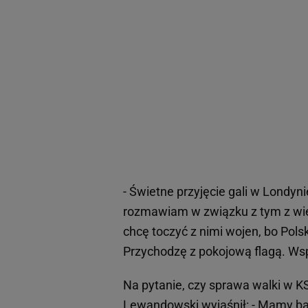
- Świetne przyjęcie gali w Londy
rozmawiam w związku z tym z wie
chcę toczyć z nimi wojen, bo Po
Przychodzę z pokojową flagą. Wsp
Na pytanie, czy sprawa walki w K
Lewandowski wyjaśnił: - Mamy bard