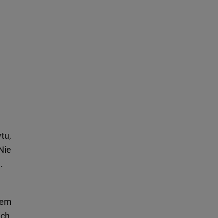
tu,
Nie
.
rem
ch,