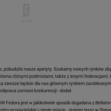
nie, pobudziło nasze apetyty. Szukamy nowych rynków zby
loma różnymi podmiotami, także z innymi federacjami. 
lska zawsze będzie dla nas głównym rynkiem zarobkowym
ółpraca zamiast konkurencji - dodał.
SW Fedora jest w jakikolwiek sposób dogadana z Bellato
zo przyjacielskie i ciepłe relacje. Jestem teraz w Stana