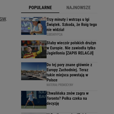
POPULARNE
NAJNOWSZE
SW
.
Trzy minuty i wstrząs u Igi
Świątek. Szkoda, że Roig tego
nie widział
SUBSKRYPCJA
Słaby wieczór polskich drużyn
w Europie. Nie zawiodła tylko
Jagiellonia [ZAPIS RELACJI]
Do tej pory znane głównie z
Europy Zachodniej. Teraz
takie miejsca powstają w
Polsce
MATERIAŁ PROMOCYJNY
Chwalińska znów zagra w
Toronto? Polka czeka na
decyzję