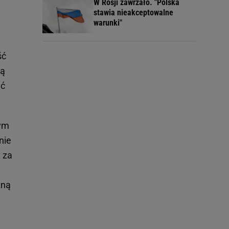
W Rosji zawrzało. "Polska
stawia nieakceptowalne
warunki"
ść
cą
ać
nym
nie
 za
żną