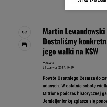
USTAWIENIA ZAA
Klikając „Akceptuję” wyra
Zaufanych Partnerów i A
dotyczące plików cookie,
odnośnik „Ustawienia pr
plików cookie możliwa je
Martin Lewandowski 
My, nasi Zaufani Partne
Dostaliśmy konkretn
Użycie dokładnych danych
Przechowywanie informacji
jego walki na KSW
badnie odbiorców i uleps
redakcja
28 czerwca 2017, 16:39
Powrót Ostatniego Cesarza do z
udanych. W ostatnią sobotę wielk
Mitrione podczas historycznej ga
Jemieljanienkę zgłasza się pono