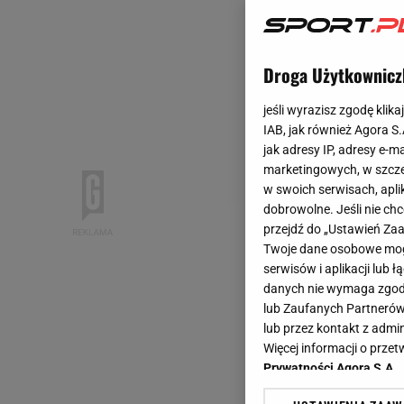
Droga Użytkownicz
jeśli wyrazisz zgodę klika
IAB, jak również Agora S
jak adresy IP, adresy e-m
marketingowych, w szcze
w swoich serwisach, aplik
dobrowolne. Jeśli nie ch
przejdź do „Ustawień Z
Twoje dane osobowe mogą
serwisów i aplikacji lub
danych nie wymaga zgody 
lub Zaufanych Partnerów
lub przez kontakt z admi
Więcej informacji o prz
Prywatności Agora S.A.