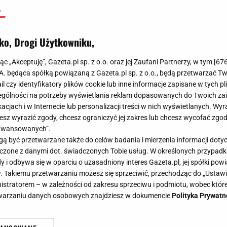
ko, Drogi Użytkowniku,
jąc „Akceptuję”, Gazeta.pl sp. z o.o. oraz jej Zaufani Partnerzy, w tym [
67
.A. będąca spółką powiązaną z Gazeta.pl sp. z o.o., będą przetwarzać T
ail czy identyfikatory plików cookie lub inne informacje zapisane w tych p
gólności na potrzeby wyświetlania reklam dopasowanych do Twoich zain
acjach i w Internecie lub personalizacji treści w nich wyświetlanych. Wyr
cesz wyrazić zgody, chcesz ograniczyć jej zakres lub chcesz wycofać zgo
aawansowanych”.
 być przetwarzane także do celów badania i mierzenia informacji dot
 łączone z danymi dot. świadczonych Tobie usług. W określonych przypad
i odbywa się w oparciu o uzasadniony interes Gazeta.pl, jej spółki powi
. Takiemu przetwarzaniu możesz się sprzeciwić, przechodząc do „Ust
nistratorem – w zależności od zakresu sprzeciwu i podmiotu, wobec które
etwarzaniu danych osobowych znajdziesz w dokumencie
Polityka Prywatn