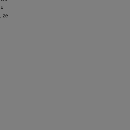
 u
, że