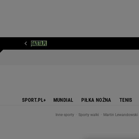
WIADOMOŚCI
NEXT
SPORT
PLOTEK
D
SPORT.PL+
MUNDIAL
PIŁKA NOŻNA
TENIS
Inne sporty
Sporty walki
Martin Lewandowski 