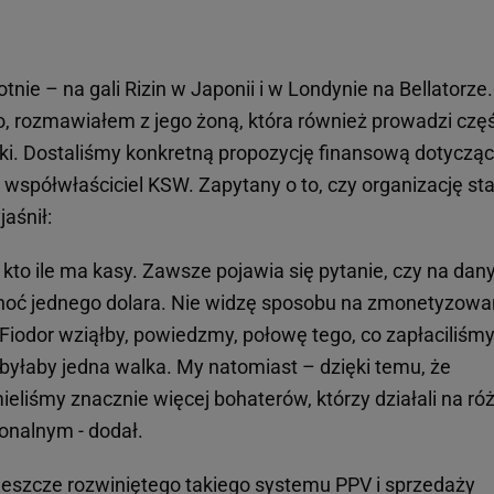
nie – na gali Rizin w Japonii i w Londynie na Bellatorze.
 rozmawiałem z jego żoną, która również prowadzi czę
. Dostaliśmy konkretną propozycję finansową dotyczą
 współwłaściciel KSW. Zapytany o to, czy organizację st
jaśnił:
go, kto ile ma kasy. Zawsze pojawia się pytanie, czy na da
 choć jednego dolara. Nie widzę sposobu na zmonetyzowa
 Fiodor wziąłby, powiedzmy, połowę tego, co zapłaciliśmy
byłaby jedna walka. My natomiast – dzięki temu, że
eliśmy znacznie więcej bohaterów, którzy działali na ró
onalnym - dodał.
 jeszcze rozwiniętego takiego systemu PPV i sprzedaży