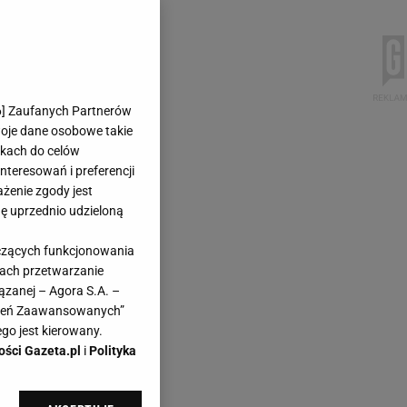
6
] Zaufanych Partnerów
woje dane osobowe takie
likach do celów
teresowań i preferencji
ażenie zgody jest
dę uprzednio udzieloną
yczących funkcjonowania
kach przetwarzanie
ązanej – Agora S.A. –
awień Zaawansowanych”
go jest kierowany.
ości Gazeta.pl
i
Polityka