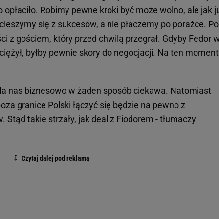
to opłaciło. Robimy pewne kroki być może wolno, ale jak j
j cieszymy się z sukcesów, a nie płaczemy po porażce. P
ci z gościem, który przed chwilą przegrał. Gdyby Fedor 
iężył, byłby pewnie skory do negocjacji. Na ten moment
t dla nas biznesowo w żaden sposób ciekawa. Natomiast
poza granice Polski łączyć się będzie na pewno z
w
. Stąd takie strzały, jak deal z Fiodorem - tłumaczy