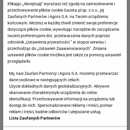
Klikając „Akceptuję” wyrażasz też zgodę na zainstalowanie i
przechowywanie plików cookie Gazeta.pl sp. z o.o., jej
A już w sobotę, 1 lipca o godz. 18:00, w hali
ERGO
Zaufanych Partnerów i Agora S.A. na Twoim urządzeniu
ARENA
zobaczymy jedenaście pojedynków
MMA
na
końcowym. Możesz w każdej chwili zmienić swoje preferencje
dotyczące plików cookie, wywołując narzędzie do zarządzania
światowym poziomie. W
walce
wieczoru Polak, Karol
twoimi preferencjami dot. przetwarzania danych poprzez
Celiński zmierzy się z Brazylijczykiem Vinny’m
odnośnik „Ustawienia prywatności ” w stopce serwisu i
Magalhaesem. W klatce ACB zobaczymy również
przechodząc do „Ustawień Zaawansowanych”. Zmiana
ustawień plików cookie możliwa jest także za pomocą ustawień
silną, lokalną reprezentację fighterów: Piotra
przeglądarki.
Hallmanna, Ireneusza Szydłowskiego, Kacpra
Formelę i Sebastiana Przybysza.
My, nasi Zaufani Partnerzy i Agora S.A. możemy przetwarzać
dane osobowe w następujących celach:
- Dewiza naszej organizacji to „Less show, more
Użycie dokładnych danych geolokalizacyjnych. Aktywne
skanowanie charakterystyki urządzenia do celów
fighting”. Stawiamy przede wszystkim na wysoki
identyfikacji. Przechowywanie informacji na urządzeniu lub
poziom sportowy gal i równe pojedynki, a walki w
dostęp do nich. Spersonalizowane reklamy i treści, pomiar
klatce ACB są nieprzewidywalne i pełne zwrotów
reklam i treści, badnie odbiorców i ulepszanie usług.
Lista Zaufanych Partnerów
akcji. - mówi Baysangur Edelbiev, przedstawiciel
organizacji ACB na Europę. - Podczas najbliższej gali