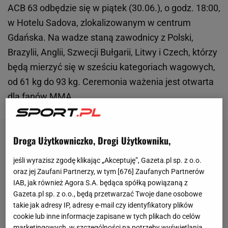
ACB 63 odbędzie się w piątek (30.06.), o godz. 18:00,
w Hotelu Sadova, zlokalizowanym w centrum
Gdańska. Na wadze staną zawodnicy z Polski,
Brazylii, Anglii, Szwecji Bułgarii, Litwy i Czech, którzy
będą mierzyć się w sześciu kategoriach wagowych,
od 61 kg do 93 kg. Ceremonia ważenia jest otwarta
dla fanów
MMA
.
Droga Użytkowniczko, Drogi Użytkowniku,
jeśli wyrazisz zgodę klikając „Akceptuję”, Gazeta.pl sp. z o.o.
oraz jej Zaufani Partnerzy, w tym [
676
] Zaufanych Partnerów
IAB, jak również Agora S.A. będąca spółką powiązaną z
Gazeta.pl sp. z o.o., będą przetwarzać Twoje dane osobowe
takie jak adresy IP, adresy e-mail czy identyfikatory plików
cookie lub inne informacje zapisane w tych plikach do celów
marketingowych, w szczególności na potrzeby wyświetlania