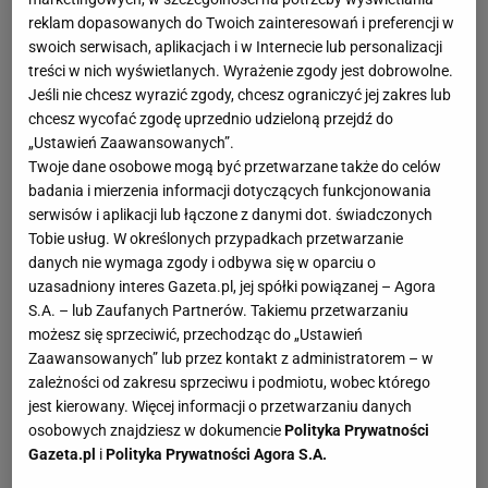
reklam dopasowanych do Twoich zainteresowań i preferencji w
swoich serwisach, aplikacjach i w Internecie lub personalizacji
treści w nich wyświetlanych. Wyrażenie zgody jest dobrowolne.
Jeśli nie chcesz wyrazić zgody, chcesz ograniczyć jej zakres lub
chcesz wycofać zgodę uprzednio udzieloną przejdź do
„Ustawień Zaawansowanych”.
Twoje dane osobowe mogą być przetwarzane także do celów
badania i mierzenia informacji dotyczących funkcjonowania
serwisów i aplikacji lub łączone z danymi dot. świadczonych
Tobie usług. W określonych przypadkach przetwarzanie
danych nie wymaga zgody i odbywa się w oparciu o
uzasadniony interes Gazeta.pl, jej spółki powiązanej – Agora
S.A. – lub Zaufanych Partnerów. Takiemu przetwarzaniu
możesz się sprzeciwić, przechodząc do „Ustawień
Zaawansowanych” lub przez kontakt z administratorem – w
zależności od zakresu sprzeciwu i podmiotu, wobec którego
jest kierowany. Więcej informacji o przetwarzaniu danych
osobowych znajdziesz w dokumencie
Polityka Prywatności
Gazeta.pl
i
Polityka Prywatności Agora S.A.