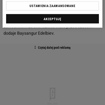
ACB 63 w Trójmieście, dodatkowym gwarantem
USTAWIENIA ZAAWANSOWANE
emocji będą z pewnością nowe bonusy w wysokości
5000$, które organizacja wypłaci wszystkim
AKCEPTUJĘ
zawodnikom za skończenie walki przed czasem -
dodaje Baysangur Edelbiev.