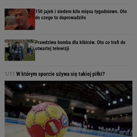
150 jajek i siedem kilo mięsa tygodniowo. Oto
do czego to doprowadziło
Prawdziwa bomba dla kibiców. Oto co trafi do
otwartej telewizji
1/11
W którym sporcie używa się takiej piłki?