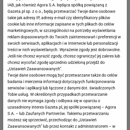
postanowił zdradzić swój plan na walkę z
IAB, jak również Agora S.A. będąca spółką powiązaną z
Gazeta.pl sp. z o.o., będą przetwarzać Twoje dane osobowe
"Rumblem".
takie jak adresy IP, adresy e-mail czy identyfikatory plików
cookie lub inne informacje zapisane w tych plikach do celów
marketingowych, w szczególności na potrzeby wyświetlania
reklam dopasowanych do Twoich zainteresowań i preferencji w
swoich serwisach, aplikacjach i w Internecie lub personalizacji
treści w nich wyświetlanych. Wyrażenie zgody jest dobrowolne.
Jeśli nie chcesz wyrazić zgody, chcesz ograniczyć jej zakres lub
chcesz wycofać zgodę uprzednio udzieloną przejdź do
„Ustawień Zaawansowanych”.
Twoje dane osobowe mogą być przetwarzane także do celów
badania i mierzenia informacji dotyczących funkcjonowania
serwisów i aplikacji lub łączone z danymi dot. świadczonych
Tobie usług. W określonych przypadkach przetwarzanie
danych nie wymaga zgody i odbywa się w oparciu o
uzasadniony interes Gazeta.pl, jej spółki powiązanej – Agora
S.A. – lub Zaufanych Partnerów. Takiemu przetwarzaniu
możesz się sprzeciwić, przechodząc do „Ustawień
Zaawansowanych” lub przez kontakt z administratorem – w