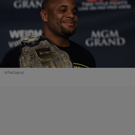
InTheCage.pl