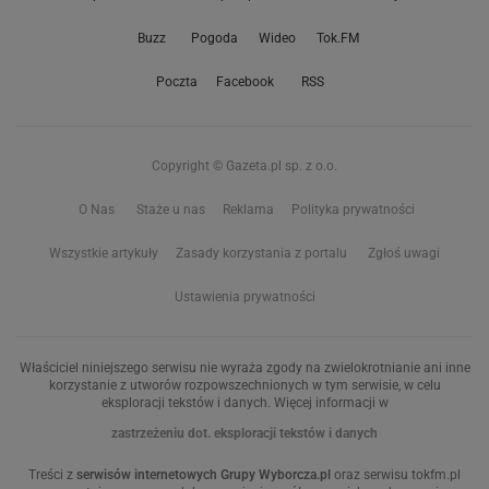
Buzz
Pogoda
Wideo
Tok.FM
Poczta
Facebook
RSS
Copyright © Gazeta.pl sp. z o.o.
O Nas
Staże u nas
Reklama
Polityka prywatności
Wszystkie artykuły
Zasady korzystania z portalu
Zgłoś uwagi
Ustawienia prywatności
Właściciel niniejszego serwisu nie wyraża zgody na zwielokrotnianie ani inne
korzystanie z utworów rozpowszechnionych w tym serwisie, w celu
eksploracji tekstów i danych. Więcej informacji w
zastrzeżeniu dot. eksploracji tekstów i danych
Treści z
serwisów internetowych Grupy Wyborcza.pl
oraz serwisu tokfm.pl