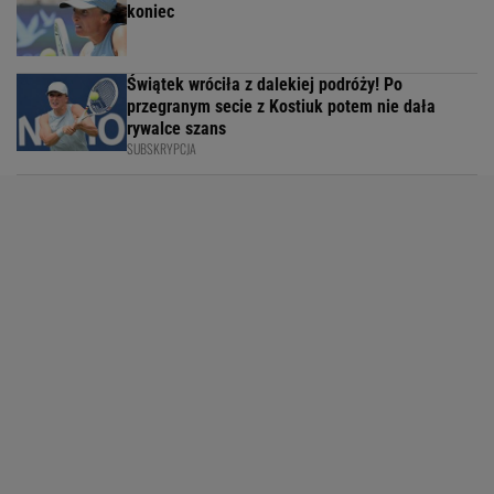
koniec
Świątek wróciła z dalekiej podróży! Po
przegranym secie z Kostiuk potem nie dała
rywalce szans
SUBSKRYPCJA