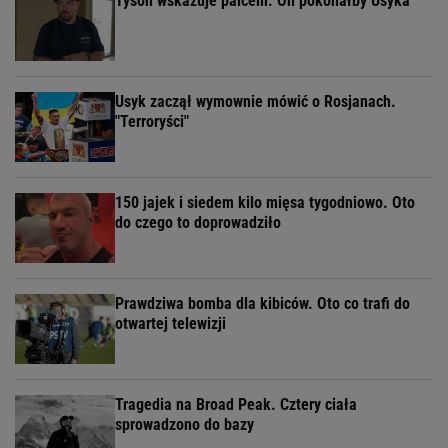
Tyson wskazuje palcem. On pokonałby Usyka
Usyk zaczął wymownie mówić o Rosjanach.
"Terroryści"
150 jajek i siedem kilo mięsa tygodniowo. Oto
do czego to doprowadziło
Prawdziwa bomba dla kibiców. Oto co trafi do
otwartej telewizji
Tragedia na Broad Peak. Cztery ciała
sprowadzono do bazy