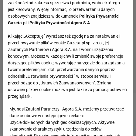
zależności od zakresu sprzeciwu i podmiotu, wobec którego
jest kierowany. Więcej informacji o przetwarzaniu danych
osobowych znajdziesz w dokumencie
Polityka Prywatności
Gazeta.pl
i
Polityka Prywatności Agora S.A.
Klikając „Akceptuję” wyrażasz też zgodę na zainstalowanie i
przechowywanie plików cookie Gazeta.pl sp. z o.o., jej
Zaufanych Partnerów i Agora S.A. na Twoim urządzeniu
końcowym. Możesz w każdej chwili zmienić swoje preferencje
dotyczące plików cookie, wywołując narzędzie do zarządzania
twoimi preferencjami dot. przetwarzania danych poprzez
odnośnik „Ustawienia prywatności ” w stopce serwisu i
przechodząc do „Ustawień Zaawansowanych”. Zmiana
ustawień plików cookie możliwa jest także za pomocą ustawień
przeglądarki.
Pierwsze starcie wspomnianych
zawodników
z
My, nasi Zaufani Partnerzy i Agora S.A. możemy przetwarzać
pewnością nie zawiodło nikogo. Daniel Cormier
dane osobowe w następujących celach:
Użycie dokładnych danych geolokalizacyjnych. Aktywne
kilkukrotnie lądował na deskach po mocnych
skanowanie charakterystyki urządzenia do celów
ciosach Anthonego Johnsona, jednak był w stanie
identyfikacji. Przechowywanie informacji na urządzeniu lub