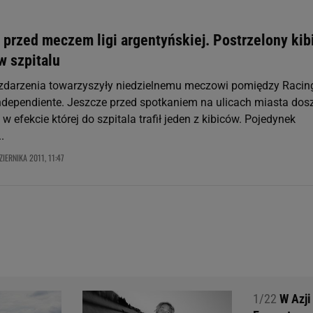
 przed meczem ligi argentyńskiej. Postrzelony kib
w szpitalu
zdarzenia towarzyszyły niedzielnemu meczowi pomiędzy Racin
Independiente. Jeszcze przed spotkaniem na ulicach miasta dos
 w efekcie której do szpitala trafił jeden z kibiców. Pojedynek
.
ZIERNIKA 2011, 11:47
1/22
W Azji