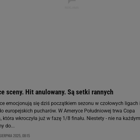
ywatności ” w stopce serwisu i przechodząc do „Ustawień Zaawansowan
st także za pomocą ustawień przeglądarki.
rzy i Agora S.A. możemy przetwarzać dane osobowe w następujących cel
 geolokalizacyjnych. Aktywne skanowanie charakterystyki urządzenia do
 na urządzeniu lub dostęp do nich. Spersonalizowane reklamy i treści, p
zanie usług.
Lista Zaufanych Partnerów
e sceny. Hit anulowany. Są setki rannych
ice emocjonują się dziś początkiem sezonu w czołowych ligach 
do europejskich pucharów. W Ameryce Południowej trwa Copa
która wkroczyła już w fazę 1/8 finału. Niestety - nie na każdy
y do...
SIERPNIA 2025, 08:15