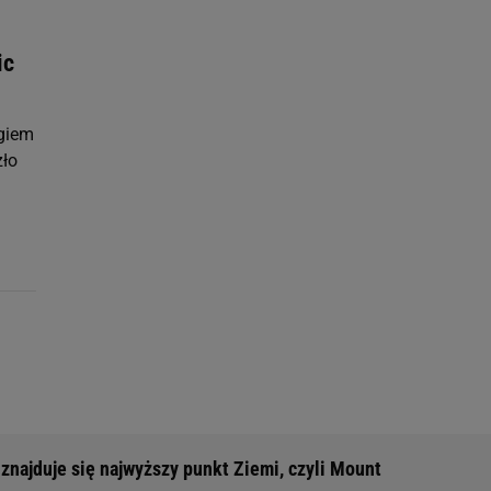
ic
giem
zło
 znajduje się najwyższy punkt Ziemi, czyli Mount