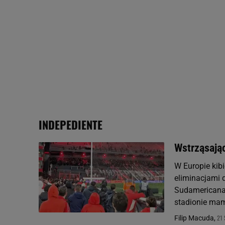
odnośnik „Ustawienia pr
plików cookie możliwa je
My, nasi Zaufani Partne
Użycie dokładnych danych
Przechowywanie informacji
badnie odbiorców i uleps
INDEPEDIENTE
Wstrząsając
W Europie kib
eliminacjami 
Sudamericana, 
stadionie mam
21 
Filip Macuda,