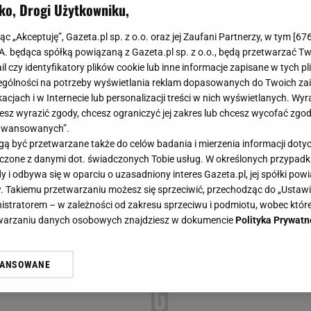
ko, Drogi Użytkowniku,
jąc „Akceptuję”, Gazeta.pl sp. z o.o. oraz jej Zaufani Partnerzy, w tym [
67
.A. będąca spółką powiązaną z Gazeta.pl sp. z o.o., będą przetwarzać T
ail czy identyfikatory plików cookie lub inne informacje zapisane w tych p
gólności na potrzeby wyświetlania reklam dopasowanych do Twoich zain
acjach i w Internecie lub personalizacji treści w nich wyświetlanych. Wyr
cesz wyrazić zgody, chcesz ograniczyć jej zakres lub chcesz wycofać zgo
aawansowanych”.
 być przetwarzane także do celów badania i mierzenia informacji dot
 łączone z danymi dot. świadczonych Tobie usług. W określonych przypad
i odbywa się w oparciu o uzasadniony interes Gazeta.pl, jej spółki powi
. Takiemu przetwarzaniu możesz się sprzeciwić, przechodząc do „Ust
nistratorem – w zależności od zakresu sprzeciwu i podmiotu, wobec które
etwarzaniu danych osobowych znajdziesz w dokumencie
Polityka Prywatn
WANSOWANE
żasz też zgodę na zainstalowanie i przechowywanie plików cookie Gazeta.p
gora S.A. na Twoim urządzeniu końcowym. Możesz w każdej chwili zmien
 wywołując narzędzie do zarządzania twoimi preferencjami dot. przetw