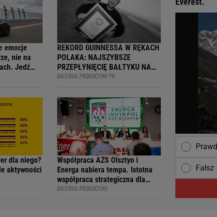
Everest.
e emocje
REKORD GUINNESSA W RĘKACH
ze, nie na
POLAKA: NAJSZYBSZE
ach. Jedź
PRZEPŁYNIĘCIĘ BAŁTYKU NA
MATERIAŁ PROMOCYJNY PR
ją
DESCE WINDSURFINGOWEJ -
wcy i
OFICJALNIE WPISANY DO
 na 4F Racing
KSIĘGI
Praw
wer dla niego?
Współpraca AZS Olsztyn i
Fałsz
ile aktywności
Energa nabiera tempa. Istotna
współpraca strategiczna dla
MATERIAŁ PROMOCYJNY
siatkarskiego klubu i marki