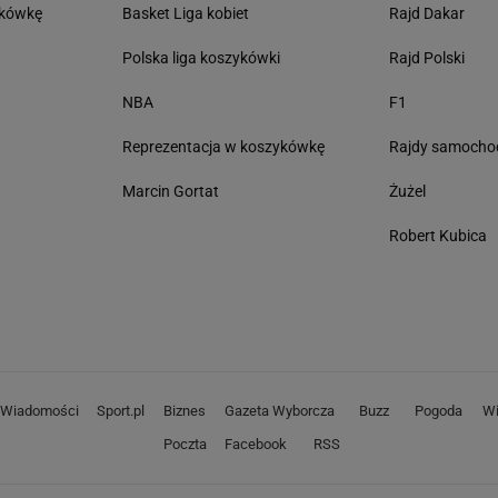
tkówkę
Basket Liga kobiet
Rajd Dakar
Polska liga koszykówki
Rajd Polski
NBA
F1
Reprezentacja w koszykówkę
Rajdy samoch
Marcin Gortat
Żużel
Robert Kubica
Wiadomości
Sport.pl
Biznes
Gazeta Wyborcza
Buzz
Pogoda
Wi
Poczta
Facebook
RSS