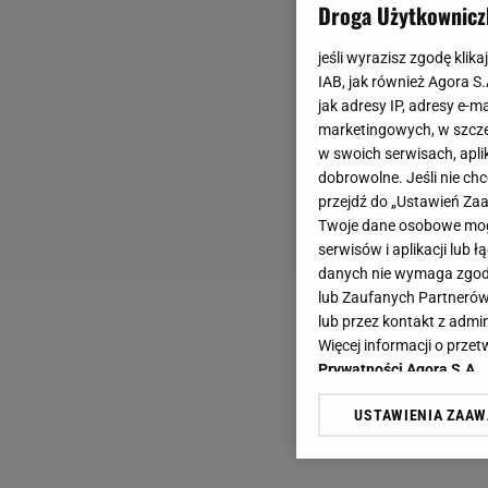
Droga Użytkownicz
jeśli wyrazisz zgodę klika
IAB, jak również Agora S
jak adresy IP, adresy e-m
marketingowych, w szcze
w swoich serwisach, aplik
dobrowolne. Jeśli nie ch
przejdź do „Ustawień Z
Twoje dane osobowe mogą
serwisów i aplikacji lub
danych nie wymaga zgody 
lub Zaufanych Partnerów
lub przez kontakt z admi
Więcej informacji o prz
Prywatności Agora S.A.
USTAWIENIA ZAA
Klikając „Akceptuję” wyra
Zaufanych Partnerów i A
dotyczące plików cookie,