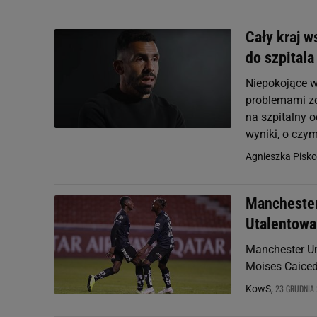
Cały kraj w
do szpitala
Niepokojące w
problemami zdr
na szpitalny o
wyniki, o czym
Agnieszka Pisko
Manchester
Utalentowa
Manchester Un
Moises Caiced
23 GRUDNIA 
KowS,