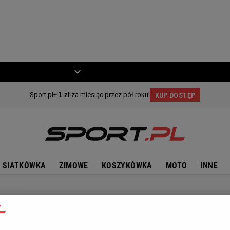
ZIECKO
MOTO
SIATKÓWKA
ZIMOWE
KOSZYKÓWKA
MOTO
INNE