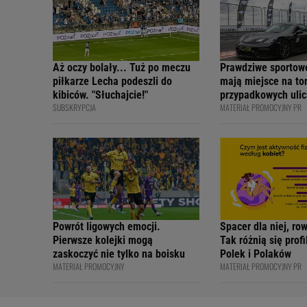
Aż oczy bolały... Tuż po meczu
Prawdziwe sportow
piłkarze Lecha podeszli do
mają miejsce na tor
kibiców. "Słuchajcie!"
przypadkowych ulic
SUBSKRYPCJA
MATERIAŁ PROMOCYJNY PR
bezpiecznie - apelu
profesjonalni kiero
internetowi twórcy
Academy
Powrót ligowych emocji.
Spacer dla niej, ro
Pierwsze kolejki mogą
Tak różnią się prof
zaskoczyć nie tylko na boisku
Polek i Polaków
MATERIAŁ PROMOCYJNY
MATERIAŁ PROMOCYJNY PR