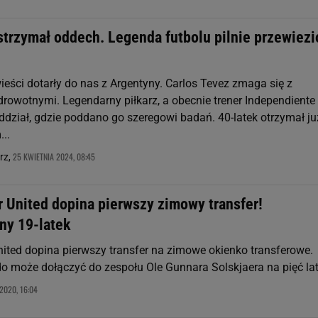
strzymał oddech. Legenda futbolu pilnie przewiez
ieści dotarły do nas z Argentyny. Carlos Tevez zmaga się z
owotnymi. Legendarny piłkarz, a obecnie trener Independiente t
ddział, gdzie poddano go szeregowi badań. 40-latek otrzymał ju
...
25 KWIETNIA 2024, 08:45
rz,
 United dopina pierwszy zimowy transfer!
ny 19-latek
ited dopina pierwszy transfer na zimowe okienko transferowe.
o może dołączyć do zespołu Ole Gunnara Solskjaera na pięć lat
2020, 16:04