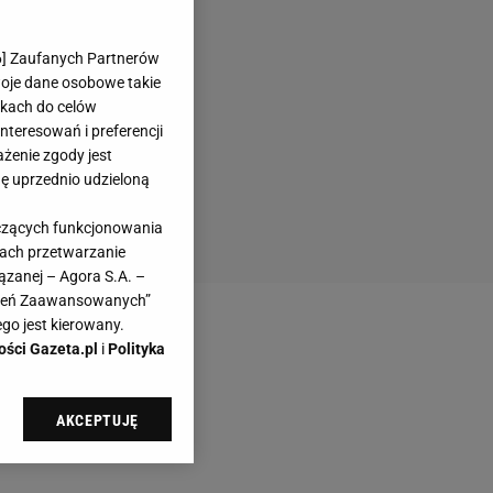
6
] Zaufanych Partnerów
woje dane osobowe takie
likach do celów
teresowań i preferencji
ażenie zgody jest
dę uprzednio udzieloną
yczących funkcjonowania
kach przetwarzanie
ązanej – Agora S.A. –
awień Zaawansowanych”
go jest kierowany.
ości Gazeta.pl
i
Polityka
AKCEPTUJĘ
l sp. z o.o., jej
ić swoje preferencje
arzania danych poprzez