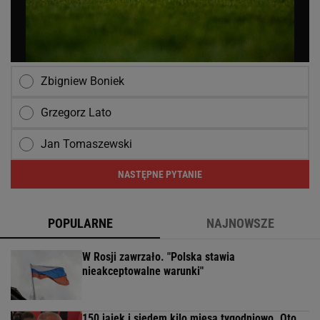
Zbigniew Boniek
Grzegorz Lato
Jan Tomaszewski
NASTĘPNE PYTANIE
POPULARNE
NAJNOWSZE
W Rosji zawrzało. "Polska stawia
nieakceptowalne warunki"
150 jajek i siedem kilo mięsa tygodniowo. Oto