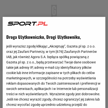
Droga Użytkowniczko, Drogi Użytkowniku,
jeśli wyrazisz zgodę klikając „Akceptuję”, Gazeta.pl sp. z o.o.
oraz jej Zaufani Partnerzy, w tym [
676
] Zaufanych Partnerów
IAB, jak również Agora S.A. będąca spółką powiązaną z
Gazeta.pl sp. z o.o., będą przetwarzać Twoje dane osobowe
takie jak adresy IP, adresy e-mail czy identyfikatory plików
cookie lub inne informacje zapisane w tych plikach do celów
marketingowych, w szczególności na potrzeby wyświetlania
Igrzyska paralimpijskie w Paryżu doskonale układają
reklam dopasowanych do Twoich zainteresowań i preferencji w
się dla naszych
tenisistów
stołowych. W sobotę
swoich serwisach, aplikacjach i w Internecie lub personalizacji
treści w nich wyświetlanych. Wyrażenie zgody jest dobrowolne.
Polska
cieszyła się z dwóch brązowych medali.
Jeśli nie chcesz wyrazić zgody, chcesz ograniczyć jej zakres lub
Najpierw w mikście trzecie miejsce zajęli Piotr
chcesz wycofać zgodę uprzednio udzieloną przejdź do