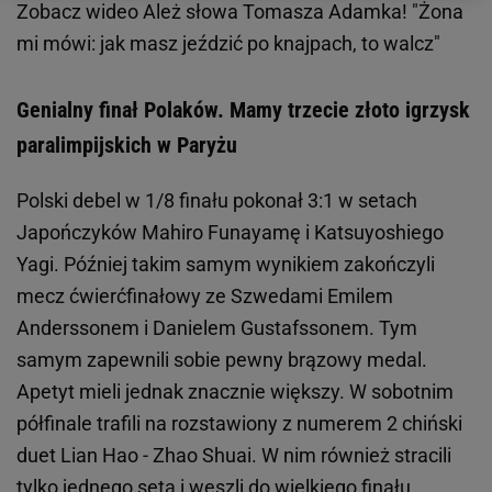
Zobacz wideo
Ależ słowa Tomasza Adamka! "Żona
mi mówi: jak masz jeździć po knajpach, to walcz"
Genialny finał Polaków. Mamy trzecie złoto igrzysk
paralimpijskich w Paryżu
Polski debel w 1/8 finału pokonał 3:1 w setach
Japończyków Mahiro Funayamę i Katsuyoshiego
Yagi. Później takim samym wynikiem zakończyli
mecz ćwierćfinałowy ze Szwedami Emilem
Anderssonem i Danielem Gustafssonem. Tym
samym zapewnili sobie pewny brązowy medal.
Apetyt mieli jednak znacznie większy. W sobotnim
półfinale trafili na rozstawiony z numerem 2 chiński
duet Lian Hao - Zhao Shuai. W nim również stracili
tylko jednego seta i
weszli
do wielkiego finału.