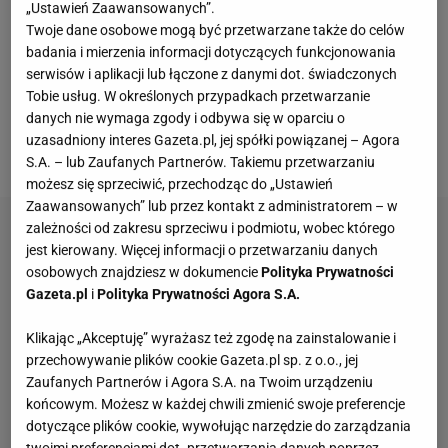
Grudzień i Karolina Pęk, a chwilę później Pęk
„Ustawień Zaawansowanych”.
Twoje dane osobowe mogą być przetwarzane także do celów
dołożyła kolejny brąz w deblu kobiet wspólnie z
badania i mierzenia informacji dotyczących funkcjonowania
Natalią Partyką. W niedzielę było jeszcze lepiej.
serwisów i aplikacji lub łączone z danymi dot. świadczonych
Biało-Czerwoni doczekali się złota. Wspaniały triumf
Tobie usług. W określonych przypadkach przetwarzanie
danych nie wymaga zgody i odbywa się w oparciu o
w męskim deblu odnieśli Patryk Chojnowski i Piotr
uzasadniony interes Gazeta.pl, jej spółki powiązanej – Agora
Grudzień.
S.A. – lub Zaufanych Partnerów. Takiemu przetwarzaniu
możesz się sprzeciwić, przechodząc do „Ustawień
Zaawansowanych” lub przez kontakt z administratorem – w
zależności od zakresu sprzeciwu i podmiotu, wobec którego
jest kierowany. Więcej informacji o przetwarzaniu danych
osobowych znajdziesz w dokumencie
Polityka Prywatności
Gazeta.pl
i
Polityka Prywatności Agora S.A.
Klikając „Akceptuję” wyrażasz też zgodę na zainstalowanie i
przechowywanie plików cookie Gazeta.pl sp. z o.o., jej
Zaufanych Partnerów i Agora S.A. na Twoim urządzeniu
końcowym. Możesz w każdej chwili zmienić swoje preferencje
dotyczące plików cookie, wywołując narzędzie do zarządzania
twoimi preferencjami dot. przetwarzania danych poprzez