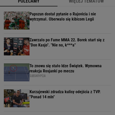
POLECAMY
WIĘCEJ TEMATÓW
Papszun dostał pytanie o Rajovicia i nie
wytrzymał. Oberwało się kibicom Legii
Zawrzało po Fame MMA 22. Borek starł się z
"Don Kasjo". "Nie no, k***a"
To znowu się stało Idze Świątek. Wymowna
reakcja Rosjanki po meczu
SUBSKRYPCJA
Kurzajewski zdradza kulisy odejścia z TVP.
"Ponad 14 mln"