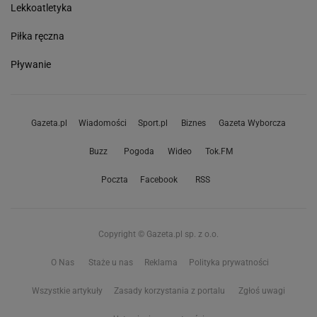
Lekkoatletyka
Piłka ręczna
Pływanie
Gazeta.pl
Wiadomości
Sport.pl
Biznes
Gazeta Wyborcza
Buzz
Pogoda
Wideo
Tok.FM
Poczta
Facebook
RSS
Copyright © Gazeta.pl sp. z o.o.
O Nas
Staże u nas
Reklama
Polityka prywatności
Wszystkie artykuły
Zasady korzystania z portalu
Zgłoś uwagi