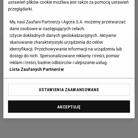
ustawień plików cookie możliwa jest także za pomocą ustawień
też podołają. Ważna jest psychika, jeśli ona podoła,
przeglądarki.
organizm nie odmówi. Gorzej odwrotnie, kiedy
My, nasi Zaufani Partnerzy i Agora S.A. możemy przetwarzać
młody sportowiec ma dość, jest wypalony.
dane osobowe w następujących celach:
Użycie dokładnych danych geolokalizacyjnych. Aktywne
skanowanie charakterystyki urządzenia do celów
identyfikacji. Przechowywanie informacji na urządzeniu lub
dostęp do nich. Spersonalizowane reklamy i treści, pomiar
reklam i treści, badnie odbiorców i ulepszanie usług.
Lista Zaufanych Partnerów
USTAWIENIA ZAAWANSOWANE
AKCEPTUJĘ