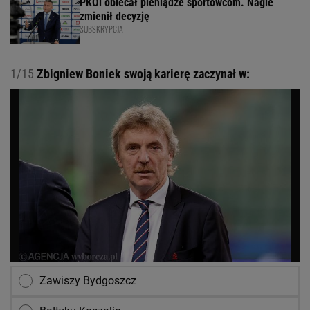
PKOl obiecał pieniądze sportowcom. Nagle
zmienił decyzję
SUBSKRYPCJA
1/15
Zbigniew Boniek swoją karierę zaczynał w:
Zawiszy Bydgoszcz