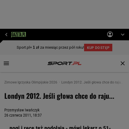
Zimowe Igrzyska Olimpijskie 2026
Londyn 2012. Jeśli głowa chce do raju...
Londyn 2012. Jeśli głowa chce do raju...
Przemysław Iwańczyk
26 czerwca 2011, 18:37
...nogi i ręce też podołają - mówi lekarz o 51-