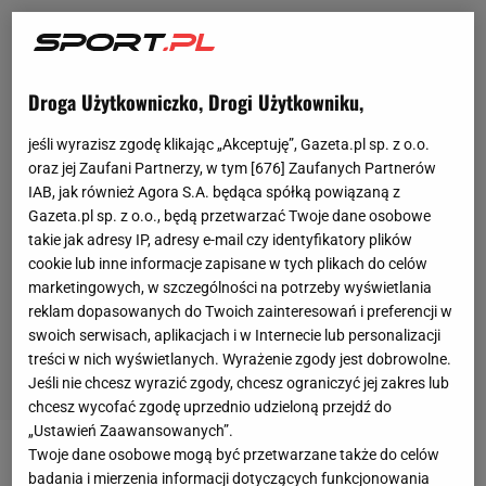
Droga Użytkowniczko, Drogi Użytkowniku,
jeśli wyrazisz zgodę klikając „Akceptuję”, Gazeta.pl sp. z o.o.
oraz jej Zaufani Partnerzy, w tym [
676
] Zaufanych Partnerów
IAB, jak również Agora S.A. będąca spółką powiązaną z
Gazeta.pl sp. z o.o., będą przetwarzać Twoje dane osobowe
takie jak adresy IP, adresy e-mail czy identyfikatory plików
cookie lub inne informacje zapisane w tych plikach do celów
marketingowych, w szczególności na potrzeby wyświetlania
reklam dopasowanych do Twoich zainteresowań i preferencji w
swoich serwisach, aplikacjach i w Internecie lub personalizacji
treści w nich wyświetlanych. Wyrażenie zgody jest dobrowolne.
Jeśli nie chcesz wyrazić zgody, chcesz ograniczyć jej zakres lub
chcesz wycofać zgodę uprzednio udzieloną przejdź do
„Ustawień Zaawansowanych”.
Twoje dane osobowe mogą być przetwarzane także do celów
Od pierwszych startów Francuzki minęły 32 lata. Pod
badania i mierzenia informacji dotyczących funkcjonowania