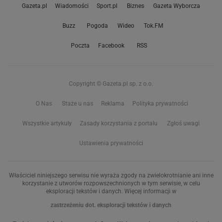
Gazeta.pl
Wiadomości
Sport.pl
Biznes
Gazeta Wyborcza
Buzz
Pogoda
Wideo
Tok.FM
Poczta
Facebook
RSS
Copyright © Gazeta.pl sp. z o.o.
O Nas
Staże u nas
Reklama
Polityka prywatności
Wszystkie artykuły
Zasady korzystania z portalu
Zgłoś uwagi
Ustawienia prywatności
Właściciel niniejszego serwisu nie wyraża zgody na zwielokrotnianie ani inne
korzystanie z utworów rozpowszechnionych w tym serwisie, w celu
eksploracji tekstów i danych. Więcej informacji w
zastrzeżeniu dot. eksploracji tekstów i danych