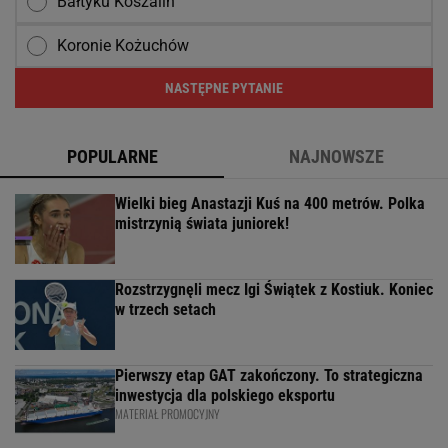
Bałtyku Koszalin
Koronie Kożuchów
NASTĘPNE PYTANIE
POPULARNE
NAJNOWSZE
Wielki bieg Anastazji Kuś na 400 metrów. Polka
mistrzynią świata juniorek!
Rozstrzygnęli mecz Igi Świątek z Kostiuk. Koniec
w trzech setach
Pierwszy etap GAT zakończony. To strategiczna
inwestycja dla polskiego eksportu
MATERIAŁ PROMOCYJNY