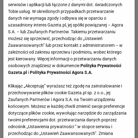
koniec tygodnia artykuły z jej nazwiskiem na
serwisów i aplikacji lub łączone z danymi dot. świadczonych
Tobie usług. W określonych przypadkach przetwarzanie
kolumnach kolarskich europejskich gazet i portali
danych nie wymaga zgody i odbywa się w oparciu o
przyćmiły nawet poważne debaty nad zbliżającym
uzasadniony interes Gazeta.pl, jej spółki powiązanej – Agora
się Tour de France. Longo, która na co dzień wiedzie
S.A. – lub Zaufanych Partnerów. Takiemu przetwarzaniu
możesz się sprzeciwić, przechodząc do „Ustawień
spokojne życie pani profesor od matematyki,
Zaawansowanych” lub przez kontakt z administratorem – w
zdobyła 58. tytuł mistrza kraju. Jest 13-krotną
zależności od zakresu sprzeciwu i podmiotu, wobec którego
mistrzynią świata, ma cztery medale olimpijskie oraz
jest kierowany. Więcej informacji o przetwarzaniu danych
osobowych znajdziesz w dokumencie
Polityka Prywatności
blisko 1000 zwycięstw w wyścigach. W Pekinie
Gazeta.pl
i
Polityka Prywatności Agora S.A.
otarła się o podium w indywidualnej czasówce,
dlatego chce wystartować na igrzyskach w
Klikając „Akceptuję” wyrażasz też zgodę na zainstalowanie i
Londynie, które byłyby jej ósmymi w karierze.
przechowywanie plików cookie Gazeta.pl sp. z o.o., jej
Zaufanych Partnerów i Agora S.A. na Twoim urządzeniu
końcowym. Możesz w każdej chwili zmienić swoje preferencje
- Nie widzę przeciwwskazań - mówi dr Robert
dotyczące plików cookie, wywołując narzędzie do zarządzania
Pietruszyński, kardiolog
polskich
olimpijczyków. -
twoimi preferencjami dot. przetwarzania danych poprzez
Jeśli organizm nie buntuje się, nie można mu
odnośnik „Ustawienia prywatności ” w stopce serwisu i
przechodząc do „Ustawień Zaawansowanych”. Zmiana
przeszkadzać. Jeśli głowa chce do raju, nogi i ręce