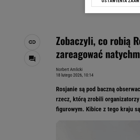
USTAWIENIA ZAA
Klikając „Akceptuję” wyra
Zaufanych Partnerów i A
dotyczące plików cookie,
odnośnik „Ustawienia pr
plików cookie możliwa je
Zobaczyli, co robią R
My, nasi Zaufani Partne
zareagować natychm
Użycie dokładnych danych
Przechowywanie informacji
badnie odbiorców i uleps
Norbert Amlicki
18 lutego 2026, 10:14
Rosjanie są pod baczną obserwac
rzecz, którą zrobili organizatorzy
figurowym. Kibice z tego kraju są