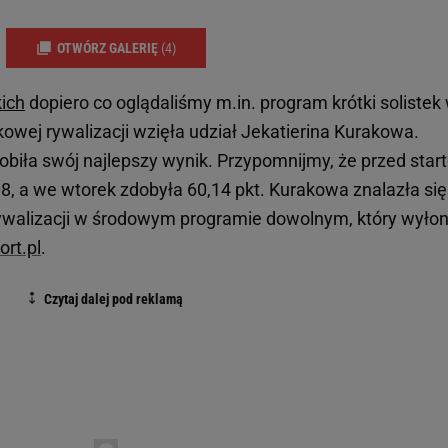
OTWÓRZ GALERIĘ
(4)
ich
dopiero co oglądaliśmy m.in. program krótki solistek
owej rywalizacji wzięła udział Jekatierina Kurakowa.
pobiła swój najlepszy wynik. Przypomnijmy, że przed sta
,08, a we wtorek zdobyła 60,14 pkt. Kurakowa znalazła się
rywalizacji w środowym programie dowolnym, który wyłon
rt.pl
.