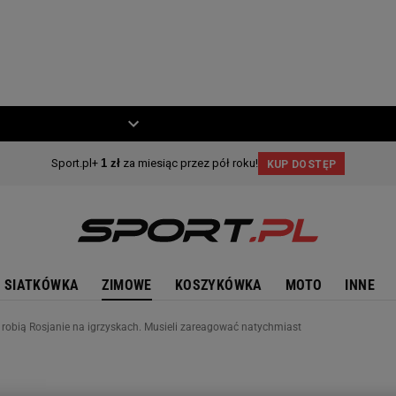
ZIECKO
MOTO
SIATKÓWKA
ZIMOWE
KOSZYKÓWKA
MOTO
INNE
o robią Rosjanie na igrzyskach. Musieli zareagować natychmiast