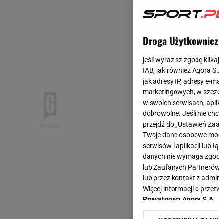
Droga Użytkownicz
jeśli wyrazisz zgodę klika
IAB, jak również Agora S
jak adresy IP, adresy e-m
marketingowych, w szcze
w swoich serwisach, aplik
dobrowolne. Jeśli nie ch
przejdź do „Ustawień Z
Twoje dane osobowe mogą
serwisów i aplikacji lub
danych nie wymaga zgody 
lub Zaufanych Partnerów
lub przez kontakt z admi
Więcej informacji o prz
Prywatności Agora S.A.