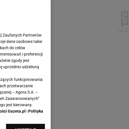
6
] Zaufanych Partnerów
woje dane osobowe takie
likach do celów
teresowań i preferencji
ażenie zgody jest
dę uprzednio udzieloną
yczących funkcjonowania
kach przetwarzanie
ązanej – Agora S.A. –
awień Zaawansowanych”
go jest kierowany.
ości Gazeta.pl
i
Polityka