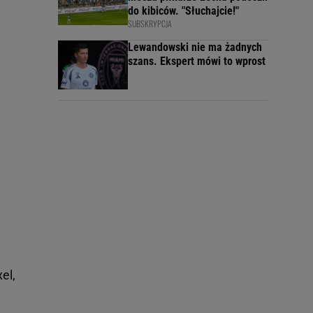
do kibiców. "Słuchajcie!"
SUBSKRYPCJA
Lewandowski nie ma żadnych
szans. Ekspert mówi to wprost
el,