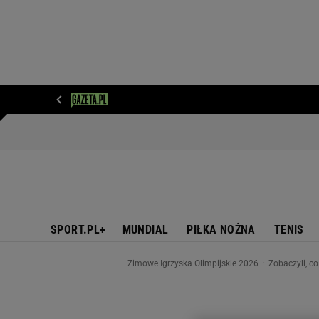
WIADOMOŚCI
NEXT
SPORT
PLOTEK
D
SPORT.PL+
MUNDIAL
PIŁKA NOŻNA
TENIS
Zimowe Igrzyska Olimpijskie 2026
Zobaczyli, c