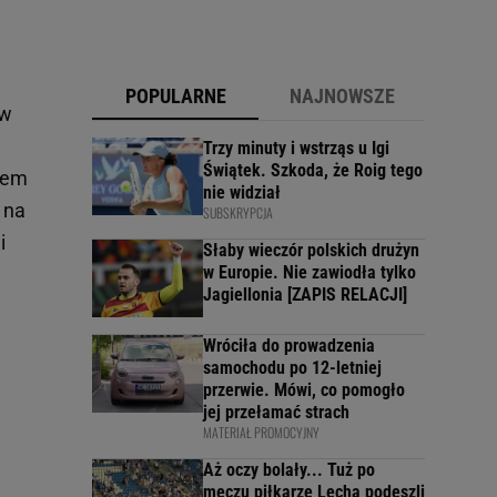
POPULARNE
NAJNOWSZE
 w
Trzy minuty i wstrząs u Igi
Świątek. Szkoda, że Roig tego
rtem
nie widział
 na
SUBSKRYPCJA
i
Słaby wieczór polskich drużyn
w Europie. Nie zawiodła tylko
Jagiellonia [ZAPIS RELACJI]
Wróciła do prowadzenia
samochodu po 12-letniej
przerwie. Mówi, co pomogło
jej przełamać strach
MATERIAŁ PROMOCYJNY
Aż oczy bolały... Tuż po
meczu piłkarze Lecha podeszli