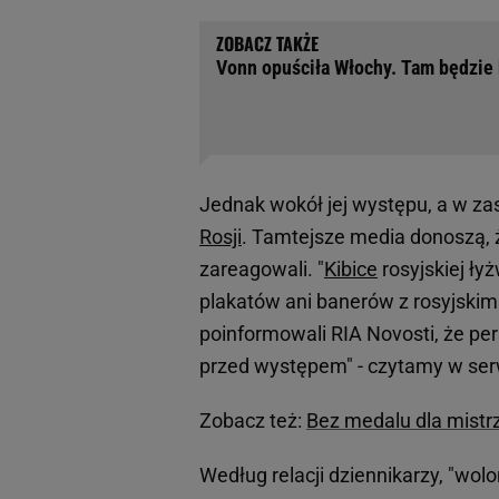
Vonn opuściła Włochy. Tam będzie 
Jednak wokół jej występu, a w zasa
Rosji
. Tamtejsze media donoszą, że
zareagowali. "
Kibice
rosyjskiej ły
plakatów ani banerów z rosyjskimi
poinformowali RIA Novosti, że per
przed występem" - czytamy w ser
Zobacz też:
Bez medalu dla mistrz
Według relacji dziennikarzy, "wol