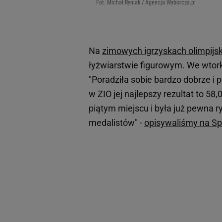
Fot. Michał Ryniak / Agencja Wyborcza.pl
Na
zimowych igrzyskach olimpijsk
łyżwiarstwie figurowym. We wtork
"Poradziła sobie bardzo dobrze i 
w ZIO jej najlepszy rezultat to 58
piątym miejscu i była już pewna 
medalistów" -
opisywaliśmy na Spo