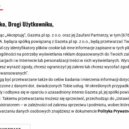
ko, Drogi Użytkowniku,
jąc „Akceptuję”, Gazeta.pl sp. z o.o. oraz jej Zaufani Partnerzy, w tym [
67
.A. będąca spółką powiązaną z Gazeta.pl sp. z o.o., będą przetwarzać T
ail czy identyfikatory plików cookie lub inne informacje zapisane w tych p
gólności na potrzeby wyświetlania reklam dopasowanych do Twoich zain
acjach i w Internecie lub personalizacji treści w nich wyświetlanych. Wyr
cesz wyrazić zgody, chcesz ograniczyć jej zakres lub chcesz wycofać zgo
aawansowanych”.
 być przetwarzane także do celów badania i mierzenia informacji dot
 łączone z danymi dot. świadczonych Tobie usług. W określonych przypad
i odbywa się w oparciu o uzasadniony interes Gazeta.pl, jej spółki powi
. Takiemu przetwarzaniu możesz się sprzeciwić, przechodząc do „Ust
nistratorem – w zależności od zakresu sprzeciwu i podmiotu, wobec które
etwarzaniu danych osobowych znajdziesz w dokumencie
Polityka Prywatn