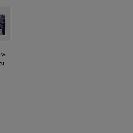
o w
zu