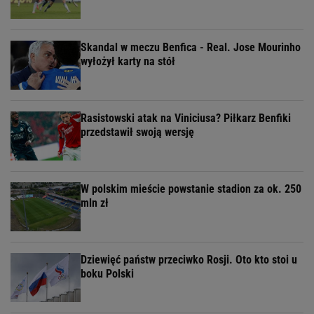
Skandal w meczu Benfica - Real. Jose Mourinho
wyłożył karty na stół
Rasistowski atak na Viniciusa? Piłkarz Benfiki
przedstawił swoją wersję
W polskim mieście powstanie stadion za ok. 250
mln zł
Dziewięć państw przeciwko Rosji. Oto kto stoi u
boku Polski