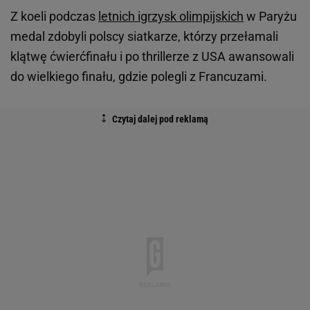
Z koeli podczas
letnich igrzysk olimpijskich
w Paryżu
medal zdobyli polscy siatkarze, którzy przełamali
klątwę ćwierćfinału i po thrillerze z USA awansowali
do wielkiego finału, gdzie polegli z Francuzami.