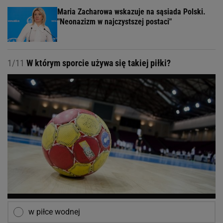
Maria Zacharowa wskazuje na sąsiada Polski.
"Neonazizm w najczystszej postaci"
1/11
W którym sporcie używa się takiej piłki?
w piłce wodnej