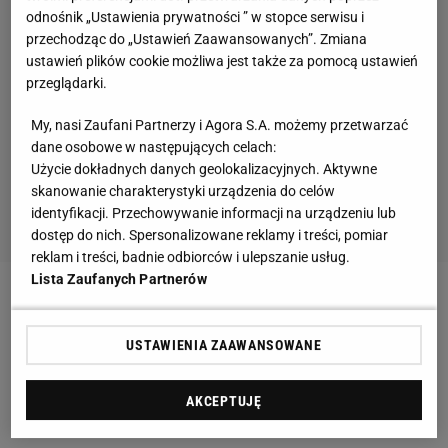
odnośnik „Ustawienia prywatności ” w stopce serwisu i
przechodząc do „Ustawień Zaawansowanych”. Zmiana
ustawień plików cookie możliwa jest także za pomocą ustawień
przeglądarki.
My, nasi Zaufani Partnerzy i Agora S.A. możemy przetwarzać
dane osobowe w następujących celach:
Użycie dokładnych danych geolokalizacyjnych. Aktywne
skanowanie charakterystyki urządzenia do celów
identyfikacji. Przechowywanie informacji na urządzeniu lub
dostęp do nich. Spersonalizowane reklamy i treści, pomiar
reklam i treści, badnie odbiorców i ulepszanie usług.
Lista Zaufanych Partnerów
Zobacz wideo
Kacper Tomasiak, jakiego nie znacie.
7 faktów o multimedaliście olimpijskim
USTAWIENIA ZAAWANSOWANE
Tomasz Fornal jest obłędny. Oto co polecił
AKCEPTUJĘ
Tomasiakowi