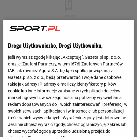
Droga Użytkowniczko, Drogi Użytkowniku,
jeśli wyrazisz zgodę klikając „Akceptuję”, Gazeta.pl sp. z o.o.
oraz jej Zaufani Partnerzy, w tym [
676
] Zaufanych Partnerów
IAB, jak również Agora S.A. będąca spółką powiązaną z
Gazeta.pl sp. z o.o., będą przetwarzać Twoje dane osobowe
takie jak adresy IP, adresy e-mail czy identyfikatory plików
cookie lub inne informacje zapisane w tych plikach do celów
Kacper Tomasiak jest rewelacją tych
igrzysk
marketingowych, w szczególności na potrzeby wyświetlania
olimpijskich
. 19-latek, o którym do niedawna jeszcze
reklam dopasowanych do Twoich zainteresowań i preferencji w
nikt nie słyszał, wróci z Mediolanu z trzema
swoich serwisach, aplikacjach i w Internecie lub personalizacji
treści w nich wyświetlanych. Wyrażenie zgody jest dobrowolne.
medalami - dwoma srebrnymi za konkursy na
Jeśli nie chcesz wyrazić zgody, chcesz ograniczyć jej zakres lub
skoczni normalnej i duety z Pawłem Wąskiem oraz
chcesz wycofać zgodę uprzednio udzieloną przejdź do