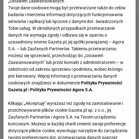
brązowym na dużym obiekcie.
„Ustawień Zaawansowanych”.
Twoje dane osobowe mogą być przetwarzane także do celów
badania i mierzenia informacji dotyczących funkcjonowania
serwisów i aplikacji lub łączone z danymi dot. świadczonych
Tobie usług. W określonych przypadkach przetwarzanie
danych nie wymaga zgody i odbywa się w oparciu o
uzasadniony interes Gazeta.pl, jej spółki powiązanej – Agora
S.A. – lub Zaufanych Partnerów. Takiemu przetwarzaniu
możesz się sprzeciwić, przechodząc do „Ustawień
Zaawansowanych” lub przez kontakt z administratorem – w
zależności od zakresu sprzeciwu i podmiotu, wobec którego
jest kierowany. Więcej informacji o przetwarzaniu danych
osobowych znajdziesz w dokumencie
Polityka Prywatności
Gazeta.pl
i
Polityka Prywatności Agora S.A.
Klikając „Akceptuję” wyrażasz też zgodę na zainstalowanie i
przechowywanie plików cookie Gazeta.pl sp. z o.o., jej
Zaufanych Partnerów i Agora S.A. na Twoim urządzeniu
końcowym. Możesz w każdej chwili zmienić swoje preferencje
dotyczące plików cookie, wywołując narzędzie do zarządzania
twoimi preferencjami dot. przetwarzania danych poprzez