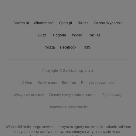
Gazeta.pl
Wiadomości
Sport.pl
Biznes
Gazeta Wyborcza
Buzz
Pogoda
Wideo
Tok.FM
Poczta
Facebook
RSS
Copyright © Gazeta.pl sp. z o.o.
O Nas
Staże u nas
Reklama
Polityka prywatności
Wszystkie artykuły
Zasady korzystania z portalu
Zgłoś uwagi
Ustawienia prywatności
Właściciel niniejszego serwisu nie wyraża zgody na zwielokrotnianie ani inne
korzystanie z utworów rozpowszechnionych w tym serwisie, w celu