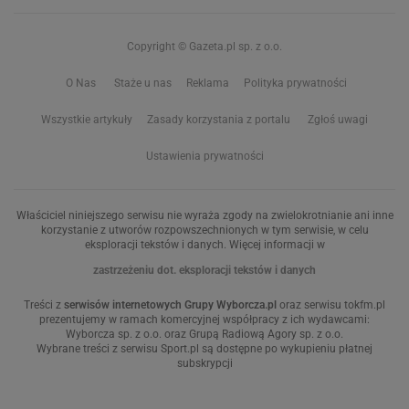
Copyright © Gazeta.pl sp. z o.o.
O Nas
Staże u nas
Reklama
Polityka prywatności
Wszystkie artykuły
Zasady korzystania z portalu
Zgłoś uwagi
Ustawienia prywatności
Właściciel niniejszego serwisu nie wyraża zgody na zwielokrotnianie ani inne
korzystanie z utworów rozpowszechnionych w tym serwisie, w celu
eksploracji tekstów i danych. Więcej informacji w
zastrzeżeniu dot. eksploracji tekstów i danych
Treści z
serwisów internetowych Grupy Wyborcza.pl
oraz serwisu tokfm.pl
prezentujemy w ramach komercyjnej współpracy z ich wydawcami:
Wyborcza sp. z o.o. oraz Grupą Radiową Agory sp. z o.o.
Wybrane treści z serwisu Sport.pl są dostępne po wykupieniu płatnej
subskrypcji