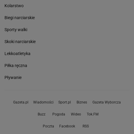
Kolarstwo
Biegi narciarskie
Sporty walki
Skoki narciarskie
Lekkoatletyka
Piłka ręczna
Pływanie
Gazeta.pl
Wiadomości
Sport.pl
Biznes
Gazeta Wyborcza
Buzz
Pogoda
Wideo
Tok.FM
Poczta
Facebook
RSS