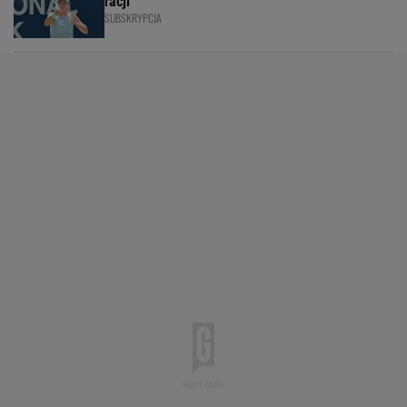
racji
SUBSKRYPCJA