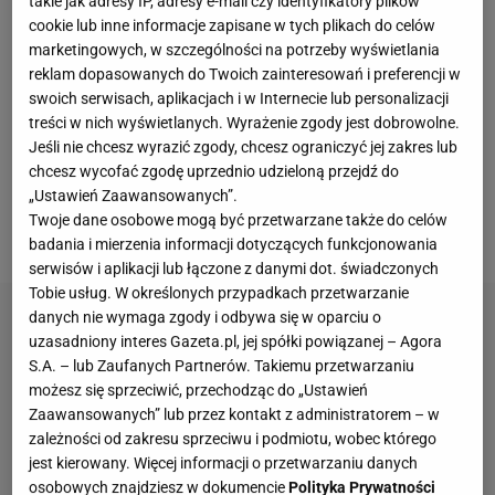
takie jak adresy IP, adresy e-mail czy identyfikatory plików
Eurosportu w Cortinie. - Jestem zabiegana, tak bym
cookie lub inne informacje zapisane w tych plikach do celów
to nazwała. Zgubiłam już
zegarek
, słuchawki,
marketingowych, w szczególności na potrzeby wyświetlania
pieniądze, po prostu ciągle coś muszę gubić. To
reklam dopasowanych do Twoich zainteresowań i preferencji w
swoich serwisach, aplikacjach i w Internecie lub personalizacji
zabieganie jest dla mnie nowe, bo zazwyczaj na
treści w nich wyświetlanych. Wyrażenie zgody jest dobrowolne.
igrzyskach chodziło o wyciszenie – odsłoniła kulisy
Jeśli nie chcesz wyrazić zgody, chcesz ograniczyć jej zakres lub
pracy Pawłowi Wilkowiczowi. Dodała jednak, że
chcesz wycofać zgodę uprzednio udzieloną przejdź do
„Ustawień Zaawansowanych”.
przed nią miła chwila i powrót na biegowe trasy, na
Twoje dane osobowe mogą być przetwarzane także do celów
których podczas tych igrzysk jeszcze nie była.
badania i mierzenia informacji dotyczących funkcjonowania
serwisów i aplikacji lub łączone z danymi dot. świadczonych
Tobie usług. W określonych przypadkach przetwarzanie
danych nie wymaga zgody i odbywa się w oparciu o
uzasadniony interes Gazeta.pl, jej spółki powiązanej – Agora
S.A. – lub Zaufanych Partnerów. Takiemu przetwarzaniu
możesz się sprzeciwić, przechodząc do „Ustawień
Zaawansowanych” lub przez kontakt z administratorem – w
zależności od zakresu sprzeciwu i podmiotu, wobec którego
jest kierowany. Więcej informacji o przetwarzaniu danych
osobowych znajdziesz w dokumencie
Polityka Prywatności