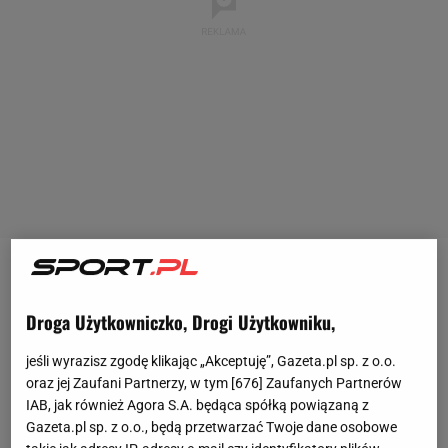
Chociaż cały czas jest w treningu, narty biegowe
zawodowo odstawiła już prawie osiem lat temu. O
Droga Użytkowniczko, Drogi Użytkowniku,
jej sukcesach pamiętają jednak wszyscy. Justyna
jeśli wyrazisz zgodę klikając „Akceptuję”, Gazeta.pl sp. z o.o.
Kowalczyk, multimedalistka olimpijska, teraz na
oraz jej Zaufani Partnerzy, w tym [
676
] Zaufanych Partnerów
pełen etat podsumowuje, komentuje i odsłania
IAB, jak również Agora S.A. będąca spółką powiązaną z
kulisy igrzysk w telewizji. Pracuje z głównego studia
Gazeta.pl sp. z o.o., będą przetwarzać Twoje dane osobowe