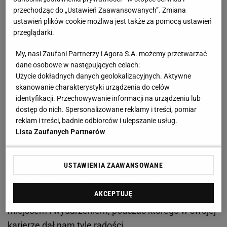
Zobacz wideo
Kacper Tomasiak już jest idolem
przechodząc do „Ustawień Zaawansowanych”. Zmiana
kibiców! "Najlepszy dzień"
ustawień plików cookie możliwa jest także za pomocą ustawień
przeglądarki.
Teraz był przygotowany i co najmniej kilkukrotnie
My, nasi Zaufani Partnerzy i Agora S.A. możemy przetwarzać
dawał sygnały, że jest w stanie - przy swoich
dane osobowe w następujących celach:
Użycie dokładnych danych geolokalizacyjnych. Aktywne
najlepszych
skokach
i najwyższej dyspozycji -
skanowanie charakterystyki urządzenia do celów
powalczyć z najlepszymi. Niestety, w Predazzo,
identyfikacji. Przechowywanie informacji na urządzeniu lub
gdzie 13 lat temu wywalczył pierwszy medal wielkiej
dostęp do nich. Spersonalizowane reklamy i treści, pomiar
reklam i treści, badnie odbiorców i ulepszanie usług.
imprezy na mistrzostwach świata, teraz wszystko
Lista Zaufanych Partnerów
skończyło się w gorzki sposób. A Stoch, choć nie
szczędził sobie przykrych i autokrytycznych słów,
niektórych rzeczy nie chciał, albo nie potrafił
USTAWIENIA ZAAWANSOWANE
powiedzieć na głos. Widać, że jeszcze długo będzie
AKCEPTUJĘ
trawił to, jak pożegnał się z tym wspaniałym
miejscem i wydarzeniem, podczas którego w swojej
karierze dał nam tyle radości.