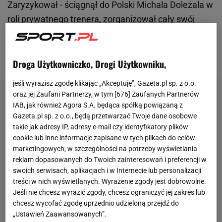
Zaryzykował - ściągnął do Polski Michala Doleżala w
roli prywatnego trenera, zorganizował cały swój
sztab i trenował poza kadrą. Na olimpijską zimę już
do niej wrócił, po bardzo słabym i rozczarowującym
sezonie.
Droga Użytkowniczko, Drogi Użytkowniku,
jeśli wyrazisz zgodę klikając „Akceptuję”, Gazeta.pl sp. z o.o.
oraz jej Zaufani Partnerzy, w tym [
676
] Zaufanych Partnerów
IAB, jak również Agora S.A. będąca spółką powiązaną z
Gazeta.pl sp. z o.o., będą przetwarzać Twoje dane osobowe
takie jak adresy IP, adresy e-mail czy identyfikatory plików
cookie lub inne informacje zapisane w tych plikach do celów
marketingowych, w szczególności na potrzeby wyświetlania
reklam dopasowanych do Twoich zainteresowań i preferencji w
swoich serwisach, aplikacjach i w Internecie lub personalizacji
treści w nich wyświetlanych. Wyrażenie zgody jest dobrowolne.
Jeśli nie chcesz wyrazić zgody, chcesz ograniczyć jej zakres lub
chcesz wycofać zgodę uprzednio udzieloną przejdź do
„Ustawień Zaawansowanych”.