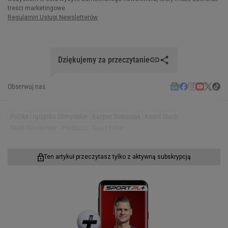
Dziękujemy za przeczytanie
Obserwuj nas
Polska
Igrzyska Olimpijskie
Kacper Tomasiak
Kamil Stoch
Skoki Narciarskie
Predazzo
Sport Extra