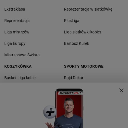
Ekstraklasa
Reprezentacja w siatkówkę
Reprezentacja
PlusLiga
Liga mistrzów
Liga siatkówki kobiet
Liga Europy
Bartosz Kurek
Mistrzostwa Świata
KOSZYKÓWKA
SPORTY MOTOROWE
Basket Liga kobiet
Rajd Dakar
Polska liga koszykówki
Rajd Polski
NBA
F1
Reprezentacja w koszykówkę
Rajdy samochodowe
Marcin Gortat
Żużel