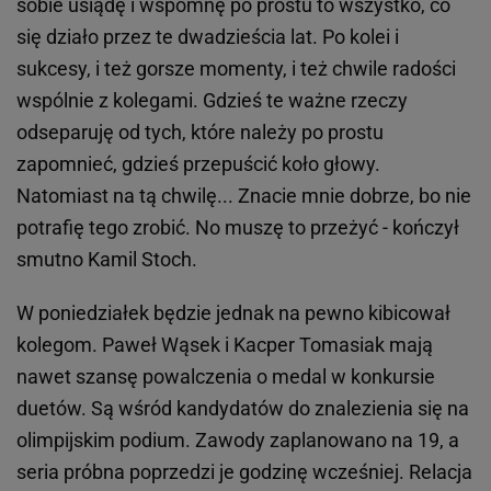
sobie usiądę i wspomnę po prostu to wszystko, co
się działo przez te dwadzieścia lat. Po kolei i
sukcesy, i też gorsze momenty, i też chwile radości
wspólnie z kolegami. Gdzieś te ważne rzeczy
odseparuję od tych, które należy po prostu
zapomnieć, gdzieś przepuścić koło głowy.
Natomiast na tą chwilę... Znacie mnie dobrze, bo nie
potrafię tego zrobić. No muszę to przeżyć - kończył
smutno Kamil Stoch.
W poniedziałek będzie jednak na pewno kibicował
kolegom. Paweł Wąsek i Kacper Tomasiak mają
nawet szansę powalczenia o medal w konkursie
duetów. Są wśród kandydatów do znalezienia się na
olimpijskim podium. Zawody zaplanowano na 19, a
seria próbna poprzedzi je godzinę wcześniej. Relacja