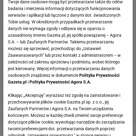
Twoje dane osobowe mogą być przetwarzane także do celów
badania i mierzenia informacji dotyczących funkcjonowania
serwisów i aplikacji lub łączone z danymi dot. świadczonych
Tobie usług. W określonych przypadkach przetwarzanie
danych nie wymaga zgody i odbywa się w oparciu o
uzasadniony interes Gazeta.pl, jej spółki powiązanej – Agora
S.A. – lub Zaufanych Partnerów. Takiemu przetwarzaniu
możesz się sprzeciwić, przechodząc do „Ustawień
Zaawansowanych” lub przez kontakt z administratorem – w
zależności od zakresu sprzeciwu i podmiotu, wobec którego
jest kierowany. Więcej informacji o przetwarzaniu danych
osobowych znajdziesz w dokumencie
Polityka Prywatności
Gazeta.pl
i
Polityka Prywatności Agora S.A.
Klikając „Akceptuję” wyrażasz też zgodę na zainstalowanie i
przechowywanie plików cookie Gazeta.pl sp. z o.o., jej
Zaufanych Partnerów i Agora S.A. na Twoim urządzeniu
końcowym. Możesz w każdej chwili zmienić swoje preferencje
dotyczące plików cookie, wywołując narzędzie do zarządzania
twoimi preferencjami dot. przetwarzania danych poprzez
odnośnik „Ustawienia prywatności ” w stopce serwisu i