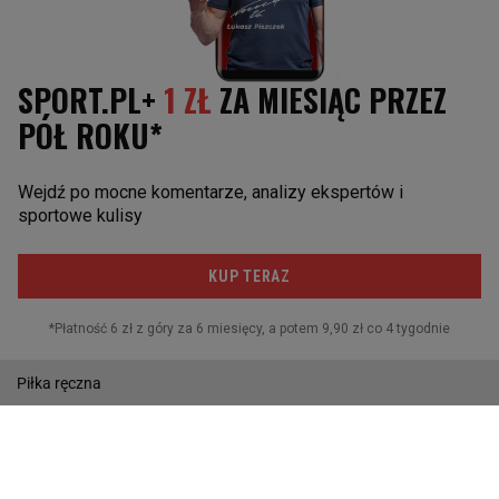
Robert Kubica
INNE SPORTY
Boks
Kolarstwo
Biegi narciarskie
Sporty walki
Skoki narciarskie
Lekkoatletyka
Piłka ręczna
Pływanie