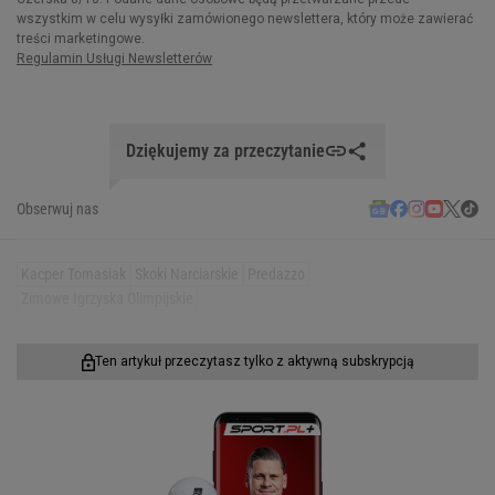
Dziękujemy za przeczytanie
Obserwuj nas
Kacper Tomasiak
Skoki Narciarskie
Predazzo
Zimowe Igrzyska Olimpijskie