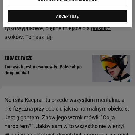
był znów taki trudny, z kiepskimi
wynikami
. Jak to
się przerodziło w dwa miejsca na olimpijskim
AKCEPTUJĘ
podium? To chyba ta magia Predazzo. To już nie
tylko wyjątkowe, piękne miejsce dla
polskich
skoków. To nasz raj.
Tomasiak jest niesamowity! Poleciał po
drugi medal!
No i siła Kacpra - tu przede wszystkim mentalna, a
nie fizyczna przy odbiciu jak na normalnym obiekcie.
Jest gigantem. Znów jego wzrok mówił: "Co ja
narobiłem?". Jakby sam w to wszystko nie wierzył.
W końcu po ostatnich dniach był zmęczony, nie miał