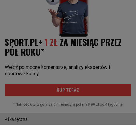
Marcin Gortat
Żużel
Robert Kubica
INNE SPORTY
Boks
Kolarstwo
Biegi narciarskie
Sporty walki
Skoki narciarskie
Lekkoatletyka
Piłka ręczna
Pływanie