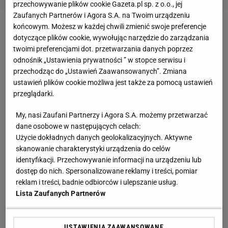
przechowywanie plików cookie Gazeta.pl sp. z o.o., jej
Zaufanych Partnerów i Agora S.A. na Twoim urządzeniu
końcowym. Możesz w każdej chwili zmienić swoje preferencje
Zobacz wideo
Skoki narciarskie w Polsce umierają?
dotyczące plików cookie, wywołując narzędzie do zarządzania
Wojciech Fortuna: Coś tam nie gra
twoimi preferencjami dot. przetwarzania danych poprzez
odnośnik „Ustawienia prywatności ” w stopce serwisu i
przechodząc do „Ustawień Zaawansowanych”. Zmiana
W poniedziałek doznaliśmy szoku, gdy Tomasiak
ustawień plików cookie możliwa jest także za pomocą ustawień
wyrwał srebro. Jednak wtedy sygnały sugerujące,
przeglądarki.
że będzie mocny, wysyłał już na treningach. Ale ten
My, nasi Zaufani Partnerzy i Agora S.A. możemy przetwarzać
wystrzał na dużej skoczni? Kto by się tego
dane osobowe w następujących celach:
spodziewał? Niesamowite.
Użycie dokładnych danych geolokalizacyjnych. Aktywne
skanowanie charakterystyki urządzenia do celów
Jak to się stało?! Predazzo naszym rajem
identyfikacji. Przechowywanie informacji na urządzeniu lub
dostęp do nich. Spersonalizowane reklamy i treści, pomiar
reklam i treści, badnie odbiorców i ulepszanie usług.
Przyjeżdżaliśmy - i dziennikarze zajmujący się
Lista Zaufanych Partnerów
skokami, i sami polscy skoczkowie - do Włoch z
myślą, że przyjmiemy wszystko. Przecież ten sezon
USTAWIENIA ZAAWANSOWANE