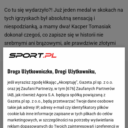
Co tu się wydarzyło?! Już jeden medal w skokach na
tych igrzyskach był absolutną sensacją i
niespodzianką, a mamy dwa! Kacper Tomasiak
dokonał czegoś, co zapisze się w historii nie
srebrnymi ani brązowymi, ale prawdziwie złotymi
zgłoskami.
Droga Użytkowniczko, Drogi Użytkowniku,
jeśli wyrazisz zgodę klikając „Akceptuję”, Gazeta.pl sp. z o.o.
oraz jej Zaufani Partnerzy, w tym [
676
] Zaufanych Partnerów
IAB, jak również Agora S.A. będąca spółką powiązaną z
Gazeta.pl sp. z o.o., będą przetwarzać Twoje dane osobowe
takie jak adresy IP, adresy e-mail czy identyfikatory plików
cookie lub inne informacje zapisane w tych plikach do celów
marketingowych, w szczególności na potrzeby wyświetlania
reklam dopasowanych do Twoich zainteresowań i preferencji w