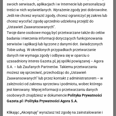
swoich serwisach, aplikacjach i w Internecie lub personalizacji
treści w nich wyświetlanych. Wyrażenie zgody jest dobrowolne.
Jeśli nie chcesz wyrazić zgody, chcesz ograniczyć jej zakres lub
chcesz wycofać zgodę uprzednio udzieloną przejdź do
„Ustawień Zaawansowanych”.
Twoje dane osobowe mogą być przetwarzane także do celów
badania i mierzenia informacji dotyczących funkcjonowania
serwisów i aplikacji lub łączone z danymi dot. świadczonych
Tobie usług. W określonych przypadkach przetwarzanie
danych nie wymaga zgody i odbywa się w oparciu o
uzasadniony interes Gazeta.pl, jej spółki powiązanej – Agora
S.A. – lub Zaufanych Partnerów. Takiemu przetwarzaniu
możesz się sprzeciwić, przechodząc do „Ustawień
Zaawansowanych” lub przez kontakt z administratorem – w
zależności od zakresu sprzeciwu i podmiotu, wobec którego
jest kierowany. Więcej informacji o przetwarzaniu danych
osobowych znajdziesz w dokumencie
Polityka Prywatności
Gazeta.pl
i
Polityka Prywatności Agora S.A.
Klikając „Akceptuję” wyrażasz też zgodę na zainstalowanie i