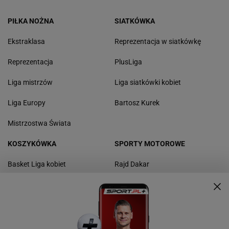
PIŁKA NOŻNA
SIATKÓWKA
Ekstraklasa
Reprezentacja w siatkówkę
Reprezentacja
PlusLiga
Liga mistrzów
Liga siatkówki kobiet
Liga Europy
Bartosz Kurek
Mistrzostwa Świata
KOSZYKÓWKA
SPORTY MOTOROWE
Basket Liga kobiet
Rajd Dakar
Polska liga koszykówki
Rajd Polski
NBA
F1
Reprezentacja w koszykówkę
Rajdy samochodowe