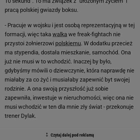
10 sekund". To ma związek z "ułożonym życiem" i
pracą polskiej gwiazdy boksu.
- Pracuje w wojsku i jest osobą reprezentacyjną w tej
formacji, więc taka
walka
we freak-fightach nie
przystoi żołnierzowi
polskiemu
. W dodatku przecież
ma stypendia, dostała mieszkanie, samochód. Ona
już nie musi w to wchodzić. Inaczej by było,
gdybyśmy mówili o dziewczynie, która naprawdę nie
miałaby za co żyć i musiałaby zapewnić byt swojej
rodzinie. A ona swoją przyszłość już sobie
zapewniła, inwestuje w nieruchomości, więc ona nie
musi wchodzić w ten dla mnie zły świat - przekonuje
trener Dylak.