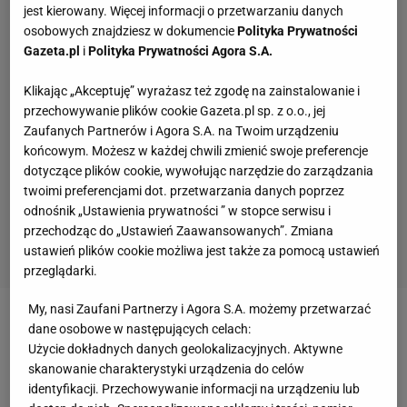
jest kierowany. Więcej informacji o przetwarzaniu danych
osobowych znajdziesz w dokumencie
Polityka Prywatności
Gazeta.pl
i
Polityka Prywatności Agora S.A.
Klikając „Akceptuję” wyrażasz też zgodę na zainstalowanie i
przechowywanie plików cookie Gazeta.pl sp. z o.o., jej
Zaufanych Partnerów i Agora S.A. na Twoim urządzeniu
końcowym. Możesz w każdej chwili zmienić swoje preferencje
dotyczące plików cookie, wywołując narzędzie do zarządzania
twoimi preferencjami dot. przetwarzania danych poprzez
odnośnik „Ustawienia prywatności ” w stopce serwisu i
przechodząc do „Ustawień Zaawansowanych”. Zmiana
ustawień plików cookie możliwa jest także za pomocą ustawień
przeglądarki.
My, nasi Zaufani Partnerzy i Agora S.A. możemy przetwarzać
Zobacz wideo
Artur Binkowski show po wygranej
dane osobowe w następujących celach:
Użycie dokładnych danych geolokalizacyjnych. Aktywne
walce na FAME 24!
skanowanie charakterystyki urządzenia do celów
identyfikacji. Przechowywanie informacji na urządzeniu lub