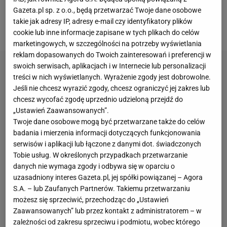
Gazeta.pl sp. z o.o., będą przetwarzać Twoje dane osobowe
proponowali srebrnej medalistce olimpijskiej z
takie jak adresy IP, adresy e-mail czy identyfikatory plików
Paryża walkę.
cookie lub inne informacje zapisane w tych plikach do celów
marketingowych, w szczególności na potrzeby wyświetlania
reklam dopasowanych do Twoich zainteresowań i preferencji w
swoich serwisach, aplikacjach i w Internecie lub personalizacji
treści w nich wyświetlanych. Wyrażenie zgody jest dobrowolne.
Jeśli nie chcesz wyrazić zgody, chcesz ograniczyć jej zakres lub
chcesz wycofać zgodę uprzednio udzieloną przejdź do
„Ustawień Zaawansowanych”.
Twoje dane osobowe mogą być przetwarzane także do celów
badania i mierzenia informacji dotyczących funkcjonowania
serwisów i aplikacji lub łączone z danymi dot. świadczonych
Tobie usług. W określonych przypadkach przetwarzanie
danych nie wymaga zgody i odbywa się w oparciu o
uzasadniony interes Gazeta.pl, jej spółki powiązanej – Agora
S.A. – lub Zaufanych Partnerów. Takiemu przetwarzaniu
możesz się sprzeciwić, przechodząc do „Ustawień
Zaawansowanych” lub przez kontakt z administratorem – w
zależności od zakresu sprzeciwu i podmiotu, wobec którego