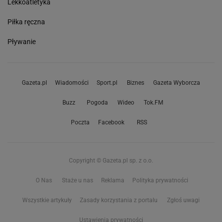
Lekkoatletyka
Piłka ręczna
Pływanie
Gazeta.pl
Wiadomości
Sport.pl
Biznes
Gazeta Wyborcza
Buzz
Pogoda
Wideo
Tok.FM
Poczta
Facebook
RSS
Copyright © Gazeta.pl sp. z o.o.
O Nas
Staże u nas
Reklama
Polityka prywatności
Wszystkie artykuły
Zasady korzystania z portalu
Zgłoś uwagi
Ustawienia prywatności