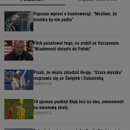
Papszun wprost o kontrowersji. "Możliwe, że
bramka by nie padła"
Flick pożałował tego, co zrobił ze Szczęsnym.
"Wiadomość dotarła do Polski"
Pisali, że miała zdradzić Rosję. "Szara myszka"
rozprawia się ze Świątek i Sabalenką
SUBSKRYPCJA
74 ujemne punkty! Klub leci na dno, ewenement
na światową skalę
SUBSKRYPCJA