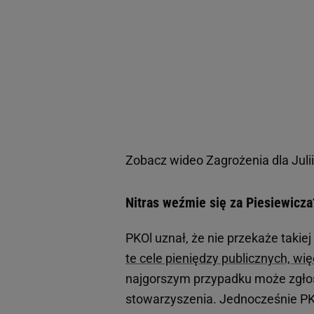
Zobacz wideo
Zagrożenia dla Jul
Nitras weźmie się za Piesiewicza
PKOl uznał, że nie przekaże takiej
te cele pieniędzy publicznych, wi
najgorszym przypadku może zgłos
stowarzyszenia. Jednocześnie PKO