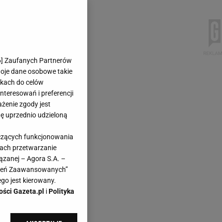
6
] Zaufanych Partnerów
woje dane osobowe takie
likach do celów
teresowań i preferencji
ażenie zgody jest
dę uprzednio udzieloną
yczących funkcjonowania
kach przetwarzanie
ązanej – Agora S.A. –
awień Zaawansowanych”
go jest kierowany.
ości Gazeta.pl
i
Polityka