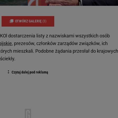
OTWÓRZ GALERIĘ
(3)
KOl dostarczenia listy z nazwiskami wszystkich osób
ijskie
, prezesów, członków zarządów związków, ich
tórych mieszkali. Podobne żądania przesłał do krajowyc
ściekły.