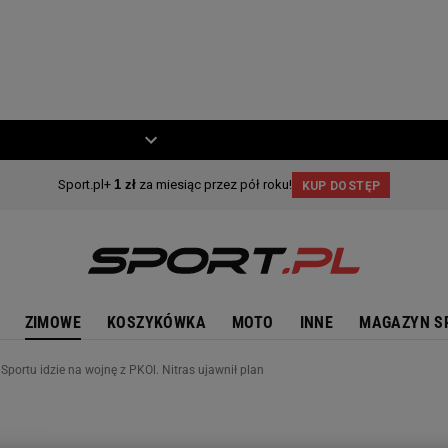
ZIECKO
MOTO
ZIMOWE
KOSZYKÓWKA
MOTO
INNE
MAGAZYN S
Sportu idzie na wojnę z PKOl. Nitras ujawnił plan