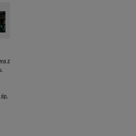
owa z
u,
 śp.