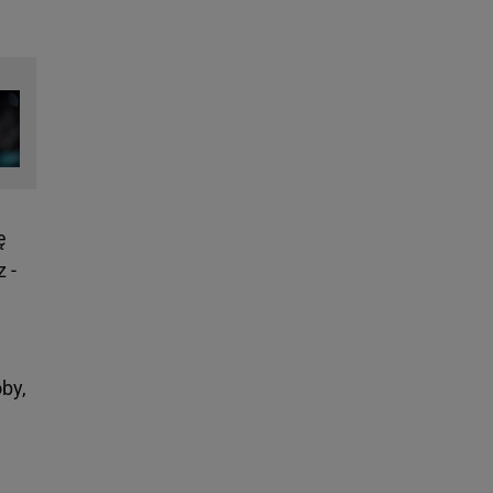
ę
 -
by,