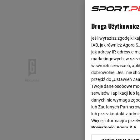
Droga Użytkownicz
jeśli wyrazisz zgodę klika
IAB, jak również Agora S
jak adresy IP, adresy e-m
marketingowych, w szcze
w swoich serwisach, aplik
dobrowolne. Jeśli nie ch
przejdź do „Ustawień Z
Twoje dane osobowe mogą
serwisów i aplikacji lub
danych nie wymaga zgody 
lub Zaufanych Partnerów
lub przez kontakt z admi
Więcej informacji o prz
Prywatności Agora S.A.