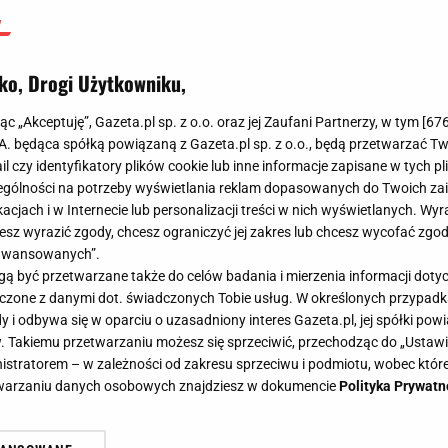
ko, Drogi Użytkowniku,
jąc „Akceptuję”, Gazeta.pl sp. z o.o. oraz jej Zaufani Partnerzy, w tym [
67
.A. będąca spółką powiązaną z Gazeta.pl sp. z o.o., będą przetwarzać T
ail czy identyfikatory plików cookie lub inne informacje zapisane w tych p
gólności na potrzeby wyświetlania reklam dopasowanych do Twoich zain
acjach i w Internecie lub personalizacji treści w nich wyświetlanych. Wyr
cesz wyrazić zgody, chcesz ograniczyć jej zakres lub chcesz wycofać zgo
aawansowanych”.
 być przetwarzane także do celów badania i mierzenia informacji dot
 łączone z danymi dot. świadczonych Tobie usług. W określonych przypad
i odbywa się w oparciu o uzasadniony interes Gazeta.pl, jej spółki powi
. Takiemu przetwarzaniu możesz się sprzeciwić, przechodząc do „Ust
nistratorem – w zależności od zakresu sprzeciwu i podmiotu, wobec które
etwarzaniu danych osobowych znajdziesz w dokumencie
Polityka Prywatn