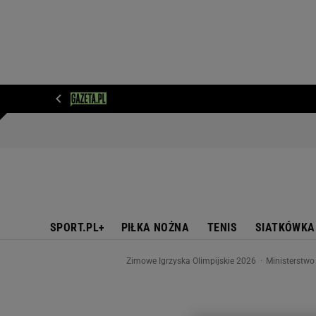
WIADOMOŚCI
NEXT
SPORT
PLOTEK
D
SPORT.PL+
PIŁKA NOŻNA
TENIS
SIATKÓWKA
Zimowe Igrzyska Olimpijskie 2026
Ministerstwo 