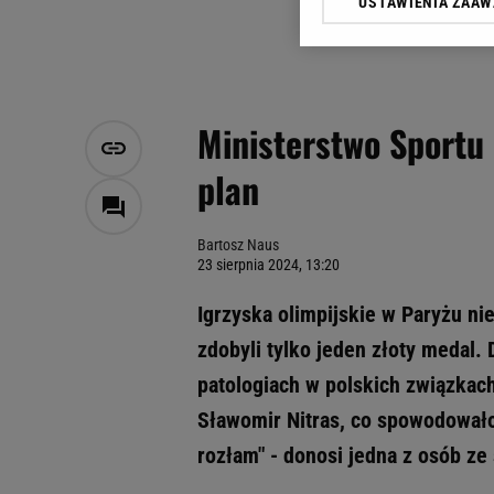
USTAWIENIA ZAA
Klikając „Akceptuję” wyra
Zaufanych Partnerów i A
dotyczące plików cookie,
odnośnik „Ustawienia pr
plików cookie możliwa je
Ministerstwo Sportu 
My, nasi Zaufani Partne
plan
Użycie dokładnych danych
Przechowywanie informacji
badnie odbiorców i uleps
Bartosz Naus
23 sierpnia 2024, 13:20
Igrzyska olimpijskie w Paryżu nie
zdobyli tylko jeden złoty medal
patologiach w polskich związkach
Sławomir Nitras, co spowodował
rozłam" - donosi jedna z osób z