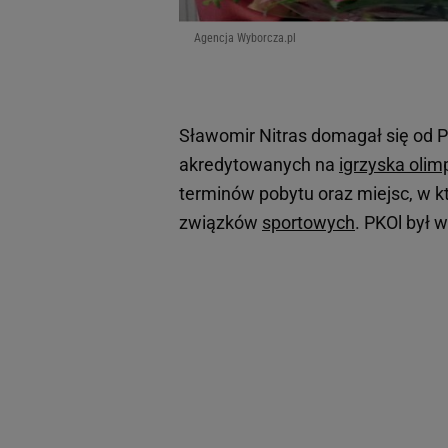
Agencja Wyborcza.pl
Sławomir Nitras domagał się od P
akredytowanych na
igrzyska olimp
terminów pobytu oraz miejsc, w k
związków
sportowych
. PKOl był w