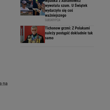
Wpadka z Abramowicz
wywołała szum. U Świątek
wydarzyło się coś
ważniejszego
SUBSKRYPCJA
Tichonow grzmi: Z Polakami
należy postąpić dokładnie tak
samo
a na