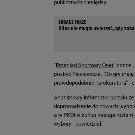
publicznych pieniędzy.
Biles nie mogła uwierzyć, gdy zoba
"
Przegląd Sportowy Onet
" donosi,
pozbyć Piesiewicza. "Do gry mają
prawdopodobnie - prokuratura" - 
Anonimowy informator portalu ze
doprowadzenie do nowych wyborów
a w PKOl w końcu nastąpi rozłam 
wybory - powiedział.