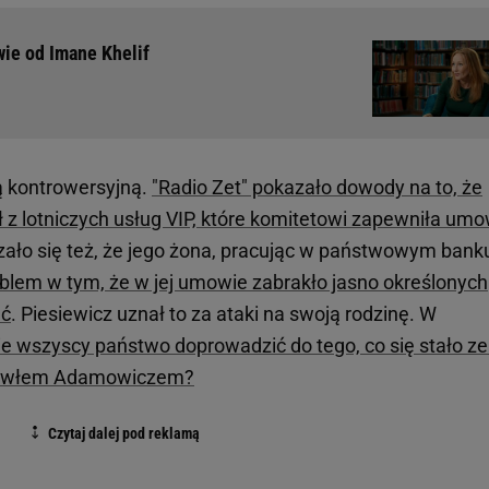
wie od Imane Khelif
ą kontrowersyjną.
"Radio Zet" pokazało dowody na to, że
ł z lotniczych usług VIP, które komitetowi zapewniła um
ało się też, że jego żona, pracując w państwowym bank
blem w tym, że w jej umowie zabrakło jasno określonych
ać
. Piesiewicz uznał to za ataki na swoją rodzinę. W
e wszyscy państwo doprowadzić do tego, co się stało ze
Pawłem Adamowiczem?