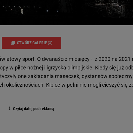
OTWÓRZ GALERIĘ
(3)
iatowy sport. O dwanaście miesięcy - z 2020 na 2021 r
ropy w
piłce nożnej
i
igrzyska olimpijskie
. Kiedy się już od
 dotyczyły one zakładania maseczek, dystansów społeczny
h okolicznościach.
Kibice
w pełni nie mogli cieszyć się z