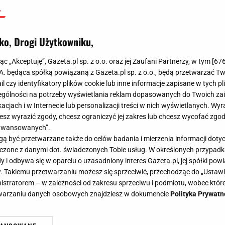
ko, Drogi Użytkowniku,
jąc „Akceptuję”, Gazeta.pl sp. z o.o. oraz jej Zaufani Partnerzy, w tym [
67
.A. będąca spółką powiązaną z Gazeta.pl sp. z o.o., będą przetwarzać T
ail czy identyfikatory plików cookie lub inne informacje zapisane w tych p
gólności na potrzeby wyświetlania reklam dopasowanych do Twoich zain
acjach i w Internecie lub personalizacji treści w nich wyświetlanych. Wyr
cesz wyrazić zgody, chcesz ograniczyć jej zakres lub chcesz wycofać zgo
aawansowanych”.
 być przetwarzane także do celów badania i mierzenia informacji dot
 łączone z danymi dot. świadczonych Tobie usług. W określonych przypad
i odbywa się w oparciu o uzasadniony interes Gazeta.pl, jej spółki powi
. Takiemu przetwarzaniu możesz się sprzeciwić, przechodząc do „Ust
nistratorem – w zależności od zakresu sprzeciwu i podmiotu, wobec które
etwarzaniu danych osobowych znajdziesz w dokumencie
Polityka Prywatn