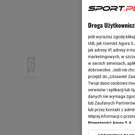
Droga Użytkownicz
jeśli wyrazisz zgodę klika
IAB, jak również Agora S
jak adresy IP, adresy e-m
marketingowych, w szcze
w swoich serwisach, aplik
dobrowolne. Jeśli nie ch
przejdź do „Ustawień Z
Twoje dane osobowe mogą
serwisów i aplikacji lub
danych nie wymaga zgody 
lub Zaufanych Partnerów
lub przez kontakt z admi
Więcej informacji o prz
Prywatności Agora S.A.