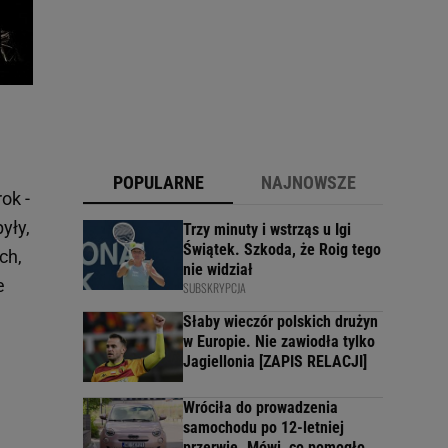
POPULARNE
NAJNOWSZE
ok -
były,
Trzy minuty i wstrząs u Igi
Świątek. Szkoda, że Roig tego
ch,
nie widział
e
SUBSKRYPCJA
Słaby wieczór polskich drużyn
w Europie. Nie zawiodła tylko
Jagiellonia [ZAPIS RELACJI]
Wróciła do prowadzenia
samochodu po 12-letniej
przerwie. Mówi, co pomogło