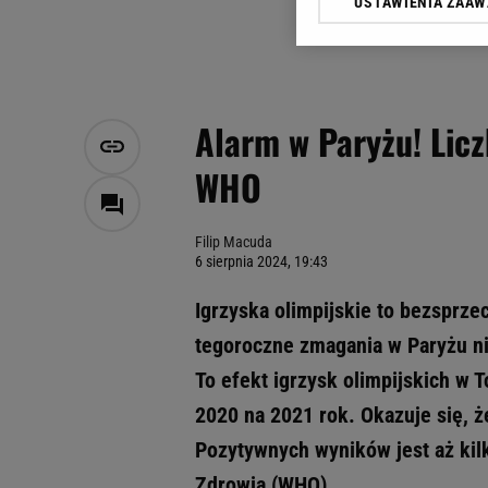
USTAWIENIA ZAA
Klikając „Akceptuję” wyra
Zaufanych Partnerów i A
dotyczące plików cookie,
odnośnik „Ustawienia pr
plików cookie możliwa je
Alarm w Paryżu! Licz
My, nasi Zaufani Partne
WHO
Użycie dokładnych danych
Przechowywanie informacji
badnie odbiorców i uleps
Filip Macuda
6 sierpnia 2024, 19:43
Igrzyska olimpijskie to bezsprze
tegoroczne zmagania w Paryżu nie
To efekt igrzysk olimpijskich w 
2020 na 2021 rok. Okazuje się, ż
Pozytywnych wyników jest aż kil
Zdrowia (WHO).