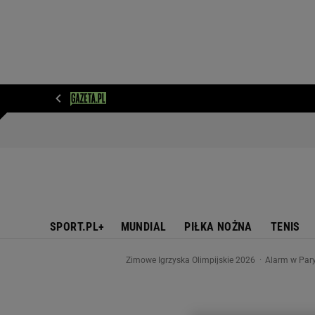
WIADOMOŚCI
NEXT
SPORT
PLOTEK
D
SPORT.PL+
MUNDIAL
PIŁKA NOŻNA
TENIS
Zimowe Igrzyska Olimpijskie 2026
Alarm w Pary