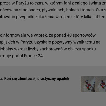
mpreza w Paryżu to czas, w którym fani z całego świata 
eńców na stadionach, pływalniach, halach i torach. Okaz
otowano przypadki zakażenia wirusem, który kilka lat te
poinformowała we wtorek, że ponad 40 sportowców
impijskich w Paryżu uzyskało pozytywny wynik testu na
lobalny wzrost liczby zachorowań w obliczu spadku
ormuje portal France 24.
a. Koń się zbuntował, drastyczny upadek