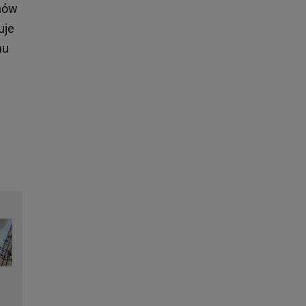
znów
uje
mu