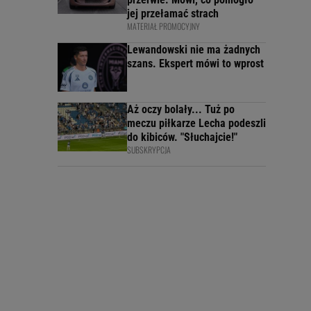
jej przełamać strach
MATERIAŁ PROMOCYJNY
Lewandowski nie ma żadnych
szans. Ekspert mówi to wprost
Aż oczy bolały... Tuż po
meczu piłkarze Lecha podeszli
do kibiców. "Słuchajcie!"
SUBSKRYPCJA