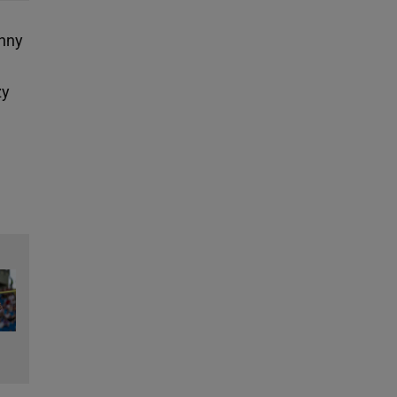
inny
zy