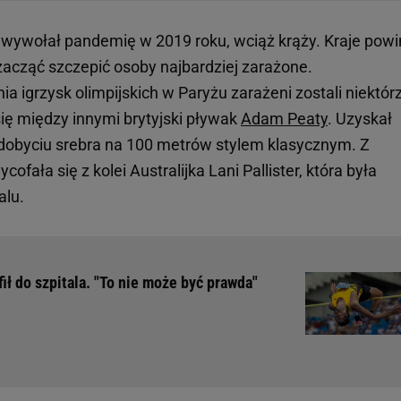
 wywołał pandemię w 2019 roku, wciąż krąży. Kraje pow
acząć szczepić osoby najbardziej zarażone.
 igrzysk olimpijskich w Paryżu zarażeni zostali niektór
ię między innymi brytyjski pływak
Adam Peaty
. Uzyskał
zdobyciu srebra na 100 metrów stylem klasycznym. Z
fała się z kolei Australijka Lani Pallister, która była
alu.
afił do szpitala. "To nie może być prawda"