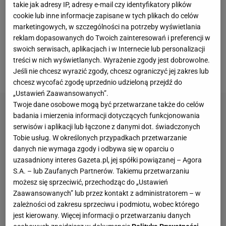
takie jak adresy IP, adresy e-mail czy identyfikatory plików
pewnie zwyciężyła z Egiptem 3:0,
a w środę po
cookie lub inne informacje zapisane w tych plikach do celów
horrorze wyszarpała wygraną z Brazylią
. Siatkarze
marketingowych, w szczególności na potrzeby wyświetlania
reklam dopasowanych do Twoich zainteresowań i preferencji w
Nikoli Grbicia mogą być zatem spokojni przed
swoich serwisach, aplikacjach i w Internecie lub personalizacji
meczem
z Włochami, gdyż właśnie awansowali do
treści w nich wyświetlanych. Wyrażenie zgody jest dobrowolne.
ćwierćfinału IO.
Jeśli nie chcesz wyrazić zgody, chcesz ograniczyć jej zakres lub
chcesz wycofać zgodę uprzednio udzieloną przejdź do
„Ustawień Zaawansowanych”.
Twoje dane osobowe mogą być przetwarzane także do celów
badania i mierzenia informacji dotyczących funkcjonowania
serwisów i aplikacji lub łączone z danymi dot. świadczonych
Tobie usług. W określonych przypadkach przetwarzanie
danych nie wymaga zgody i odbywa się w oparciu o
uzasadniony interes Gazeta.pl, jej spółki powiązanej – Agora
S.A. – lub Zaufanych Partnerów. Takiemu przetwarzaniu
możesz się sprzeciwić, przechodząc do „Ustawień
Zaawansowanych” lub przez kontakt z administratorem – w
zależności od zakresu sprzeciwu i podmiotu, wobec którego
jest kierowany. Więcej informacji o przetwarzaniu danych