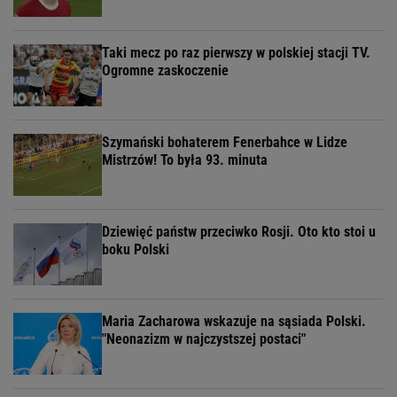
Taki mecz po raz pierwszy w polskiej stacji TV.
Ogromne zaskoczenie
Szymański bohaterem Fenerbahce w Lidze
Mistrzów! To była 93. minuta
Dziewięć państw przeciwko Rosji. Oto kto stoi u
boku Polski
Maria Zacharowa wskazuje na sąsiada Polski.
"Neonazizm w najczystszej postaci"