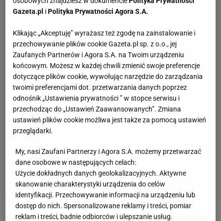
osobowych znajdziesz w dokumencie
Polityka Prywatności
Gazeta.pl
i
Polityka Prywatności Agora S.A.
Klikając „Akceptuję” wyrażasz też zgodę na zainstalowanie i
przechowywanie plików cookie Gazeta.pl sp. z o.o., jej
Zaufanych Partnerów i Agora S.A. na Twoim urządzeniu
końcowym. Możesz w każdej chwili zmienić swoje preferencje
dotyczące plików cookie, wywołując narzędzie do zarządzania
twoimi preferencjami dot. przetwarzania danych poprzez
odnośnik „Ustawienia prywatności ” w stopce serwisu i
przechodząc do „Ustawień Zaawansowanych”. Zmiana
ustawień plików cookie możliwa jest także za pomocą ustawień
przeglądarki.
My, nasi Zaufani Partnerzy i Agora S.A. możemy przetwarzać
dane osobowe w następujących celach:
Użycie dokładnych danych geolokalizacyjnych. Aktywne
skanowanie charakterystyki urządzenia do celów
identyfikacji. Przechowywanie informacji na urządzeniu lub
dostęp do nich. Spersonalizowane reklamy i treści, pomiar
reklam i treści, badnie odbiorców i ulepszanie usług.
Zobacz wideo
Ostatnie rzuty Anity Włodarczyk przed