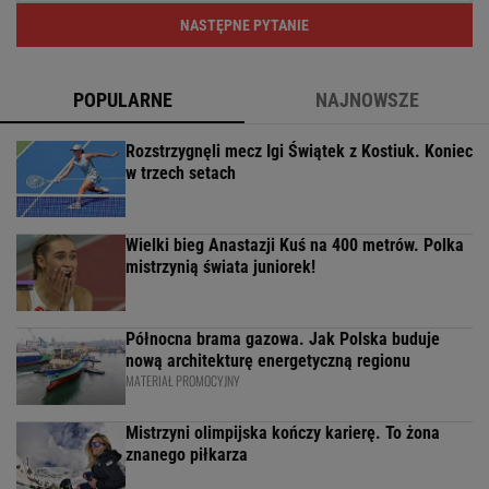
NASTĘPNE PYTANIE
POPULARNE
NAJNOWSZE
Rozstrzygnęli mecz Igi Świątek z Kostiuk. Koniec
w trzech setach
Wielki bieg Anastazji Kuś na 400 metrów. Polka
mistrzynią świata juniorek!
Północna brama gazowa. Jak Polska buduje
nową architekturę energetyczną regionu
MATERIAŁ PROMOCYJNY
Mistrzyni olimpijska kończy karierę. To żona
znanego piłkarza