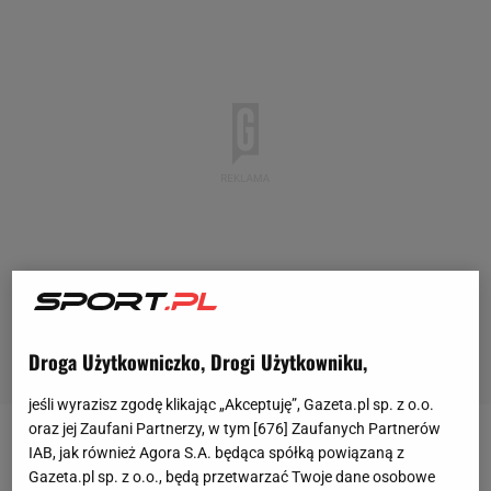
Droga Użytkowniczko, Drogi Użytkowniku,
jeśli wyrazisz zgodę klikając „Akceptuję”, Gazeta.pl sp. z o.o.
oraz jej Zaufani Partnerzy, w tym [
676
] Zaufanych Partnerów
Reprezentacja Polski
bardzo dobrze rozpoczęła
IAB, jak również Agora S.A. będąca spółką powiązaną z
Gazeta.pl sp. z o.o., będą przetwarzać Twoje dane osobowe
igrzyska olimpijskie w Paryżu. Pierwsze spotkanie