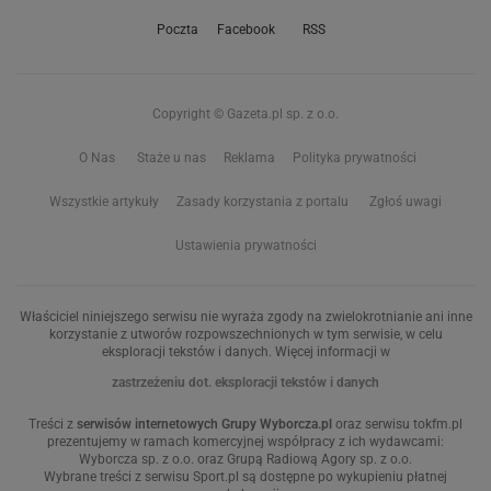
Poczta
Facebook
RSS
Copyright © Gazeta.pl sp. z o.o.
O Nas
Staże u nas
Reklama
Polityka prywatności
Wszystkie artykuły
Zasady korzystania z portalu
Zgłoś uwagi
Ustawienia prywatności
Właściciel niniejszego serwisu nie wyraża zgody na zwielokrotnianie ani inne
korzystanie z utworów rozpowszechnionych w tym serwisie, w celu
eksploracji tekstów i danych. Więcej informacji w
zastrzeżeniu dot. eksploracji tekstów i danych
Treści z
serwisów internetowych Grupy Wyborcza.pl
oraz serwisu tokfm.pl
prezentujemy w ramach komercyjnej współpracy z ich wydawcami:
Wyborcza sp. z o.o. oraz Grupą Radiową Agory sp. z o.o.
Wybrane treści z serwisu Sport.pl są dostępne po wykupieniu płatnej