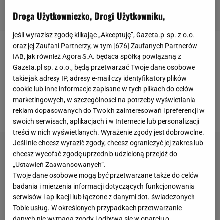
Droga Użytkowniczko, Drogi Użytkowniku,
jeśli wyrazisz zgodę klikając „Akceptuję”, Gazeta.pl sp. z o.o.
oraz jej Zaufani Partnerzy, w tym [
676
] Zaufanych Partnerów
Medal był o włos. A może nawet jeszcze bliżej.
IAB, jak również Agora S.A. będąca spółką powiązaną z
Mistrz Europy
Piotr Michalski
okazał się najlepszym
Gazeta.pl sp. z o.o., będą przetwarzać Twoje dane osobowe
takie jak adresy IP, adresy e-mail czy identyfikatory plików
europejskim sprinterem na igrzyskach olimpijskich w
cookie lub inne informacje zapisane w tych plikach do celów
Pekinie
.
Zajął piąte miejsce. Zaledwie 0,03 s
marketingowych, w szczególności na potrzeby wyświetlania
zabrakło mu do brązowego medalu.
reklam dopasowanych do Twoich zainteresowań i preferencji w
swoich serwisach, aplikacjach i w Internecie lub personalizacji
treści w nich wyświetlanych. Wyrażenie zgody jest dobrowolne.
Jeśli nie chcesz wyrazić zgody, chcesz ograniczyć jej zakres lub
chcesz wycofać zgodę uprzednio udzieloną przejdź do
„Ustawień Zaawansowanych”.
Twoje dane osobowe mogą być przetwarzane także do celów
badania i mierzenia informacji dotyczących funkcjonowania
serwisów i aplikacji lub łączone z danymi dot. świadczonych
Tobie usług. W określonych przypadkach przetwarzanie
danych nie wymaga zgody i odbywa się w oparciu o