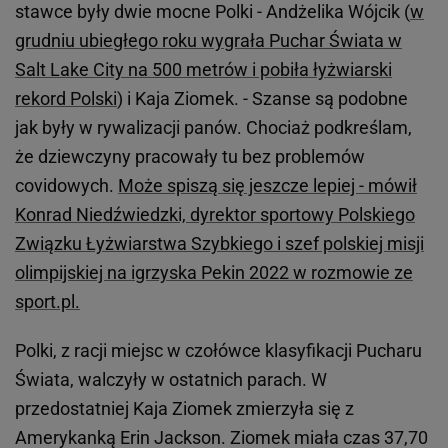
stawce były dwie mocne Polki - Andżelika Wójcik (
w
grudniu ubiegłego roku wygrała Puchar Świata w
Salt Lake City na 500 metrów i pobiła łyżwiarski
rekord Polski
) i Kaja Ziomek. - Szanse są podobne
jak były w rywalizacji panów. Chociaż podkreślam,
że dziewczyny pracowały tu bez problemów
covidowych.
Może spiszą się jeszcze lepiej - mówił
Konrad Niedźwiedzki, dyrektor sportowy Polskiego
Związku Łyżwiarstwa Szybkiego i szef polskiej misji
olimpijskiej na igrzyska Pekin 2022 w rozmowie ze
sport.pl.
Polki, z racji miejsc w czołówce klasyfikacji Pucharu
Świata, walczyły w ostatnich parach. W
przedostatniej Kaja Ziomek zmierzyła się z
Amerykanką Erin Jackson. Ziomek miała czas 37,70