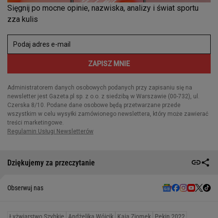
Dziękujemy za przeczytanie
Obserwuj nas
Łyżwiarstwo Szybkie
Andżelika Wójcik
Kaja Ziomek
Pekin 2022