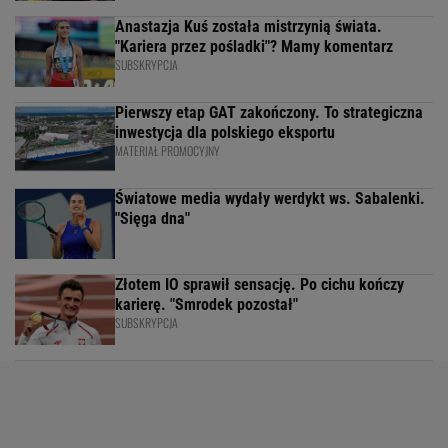
Anastazja Kuś została mistrzynią świata.
"Kariera przez pośladki"? Mamy komentarz
SUBSKRYPCJA
Pierwszy etap GAT zakończony. To strategiczna
inwestycja dla polskiego eksportu
MATERIAŁ PROMOCYJNY
Światowe media wydały werdykt ws. Sabalenki.
"Sięga dna"
Złotem IO sprawił sensację. Po cichu kończy
karierę. "Smrodek pozostał"
SUBSKRYPCJA