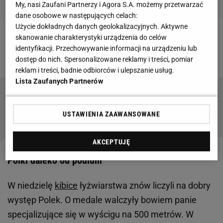
My, nasi Zaufani Partnerzy i Agora S.A. możemy przetwarzać
dane osobowe w następujących celach:
Użycie dokładnych danych geolokalizacyjnych. Aktywne
skanowanie charakterystyki urządzenia do celów
Zobacz wideo
W skokach narciarskich są równi i
identyfikacji. Przechowywanie informacji na urządzeniu lub
równiejsi!
dostęp do nich. Spersonalizowane reklamy i treści, pomiar
reklam i treści, badnie odbiorców i ulepszanie usług.
Lista Zaufanych Partnerów
Oficjalnie. Jest skład kadry skoczków na
konkurs drużynowy w Pekinie
USTAWIENIA ZAAWANSOWANE
AKCEPTUJĘ
Polki daleko od podium
W niedzielę
kibice
łyżwiarstwa znów liczyli na dobry
występ Polek. O medale walczyły bowiem panie
specjalizujące się w wyścigu na 500 metrów. W