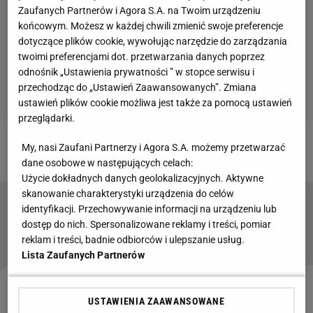
Zaufanych Partnerów i Agora S.A. na Twoim urządzeniu
końcowym. Możesz w każdej chwili zmienić swoje preferencje
dotyczące plików cookie, wywołując narzędzie do zarządzania
twoimi preferencjami dot. przetwarzania danych poprzez
odnośnik „Ustawienia prywatności ” w stopce serwisu i
przechodząc do „Ustawień Zaawansowanych”. Zmiana
ustawień plików cookie możliwa jest także za pomocą ustawień
przeglądarki.
My, nasi Zaufani Partnerzy i Agora S.A. możemy przetwarzać
Zobacz wideo
dane osobowe w następujących celach:
Użycie dokładnych danych geolokalizacyjnych. Aktywne
skanowanie charakterystyki urządzenia do celów
FIVB ogłosiła drużynę gwiazd i MVP turnieju
identyfikacji. Przechowywanie informacji na urządzeniu lub
olimpijskiego siatkarzy
dostęp do nich. Spersonalizowane reklamy i treści, pomiar
reklam i treści, badnie odbiorców i ulepszanie usług.
Lista Zaufanych Partnerów
Igrzyska olimpijskie
w Tokio były dla Trójkolorowych
USTAWIENIA ZAAWANSOWANE