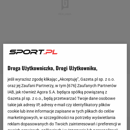
Droga Użytkowniczko, Drogi Użytkowniku,
jeśli wyrazisz zgodę klikając „Akceptuję”, Gazeta.pl sp. z o.o.
oraz jej Zaufani Partnerzy, w tym [
676
] Zaufanych Partnerów
Francuski siatkarz został doceniony przez
IAB, jak również Agora S.A. będąca spółką powiązaną z
Międzynarodową Federację Siatkówki (
FIVB
),
która
Gazeta.pl sp. z o.o., będą przetwarzać Twoje dane osobowe
uznała go za najlepszego gracza całej turnieju
.
takie jak adresy IP, adresy e-mail czy identyfikatory plików
cookie lub inne informacje zapisane w tych plikach do celów
marketingowych, w szczególności na potrzeby wyświetlania
reklam dopasowanych do Twoich zainteresowań i preferencji w