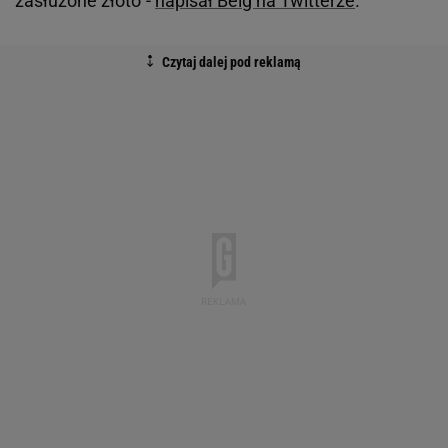
zasłużone złoto"-
napisał Belg na Twitterze
.