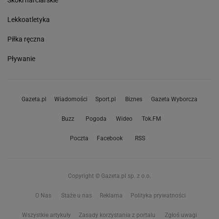
Skoki narciarskie
Lekkoatletyka
Piłka ręczna
Pływanie
Gazeta.pl
Wiadomości
Sport.pl
Biznes
Gazeta Wyborcza
Buzz
Pogoda
Wideo
Tok.FM
Poczta
Facebook
RSS
Copyright © Gazeta.pl sp. z o.o.
O Nas
Staże u nas
Reklama
Polityka prywatności
Wszystkie artykuły
Zasady korzystania z portalu
Zgłoś uwagi