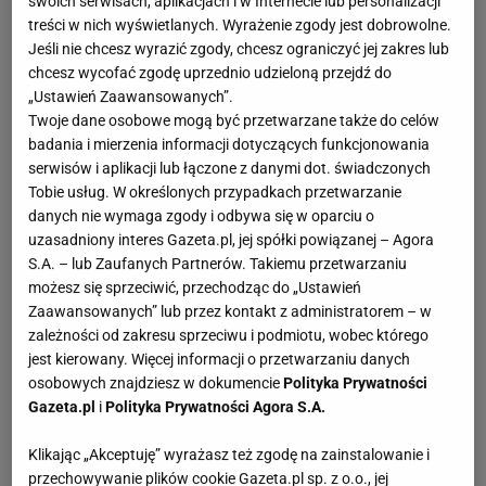
swoich serwisach, aplikacjach i w Internecie lub personalizacji
treści w nich wyświetlanych. Wyrażenie zgody jest dobrowolne.
Jeśli nie chcesz wyrazić zgody, chcesz ograniczyć jej zakres lub
chcesz wycofać zgodę uprzednio udzieloną przejdź do
„Ustawień Zaawansowanych”.
Twoje dane osobowe mogą być przetwarzane także do celów
badania i mierzenia informacji dotyczących funkcjonowania
serwisów i aplikacji lub łączone z danymi dot. świadczonych
Tobie usług. W określonych przypadkach przetwarzanie
danych nie wymaga zgody i odbywa się w oparciu o
uzasadniony interes Gazeta.pl, jej spółki powiązanej – Agora
S.A. – lub Zaufanych Partnerów. Takiemu przetwarzaniu
możesz się sprzeciwić, przechodząc do „Ustawień
Zaawansowanych” lub przez kontakt z administratorem – w
zależności od zakresu sprzeciwu i podmiotu, wobec którego
jest kierowany. Więcej informacji o przetwarzaniu danych
osobowych znajdziesz w dokumencie
Polityka Prywatności
Gazeta.pl
i
Polityka Prywatności Agora S.A.
Klikając „Akceptuję” wyrażasz też zgodę na zainstalowanie i
przechowywanie plików cookie Gazeta.pl sp. z o.o., jej