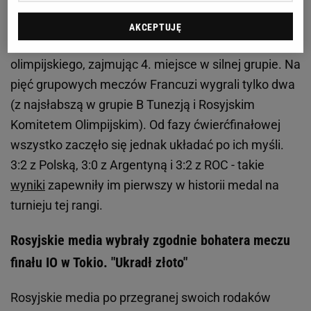
przełamaniem fatalnej passy, choć na początku
rywalizacji Francuzi przeżywali ciężkie chwile i ledwo
AKCEPTUJĘ
zakwalifikowali się do ćwierćfinału
turnieju
olimpijskiego, zajmując 4. miejsce w silnej grupie. Na
pięć grupowych meczów Francuzi wygrali tylko dwa
(z najsłabszą w grupie B Tunezją i Rosyjskim
Komitetem Olimpijskim). Od fazy ćwierćfinałowej
wszystko zaczęło się jednak układać po ich myśli.
3:2 z Polską, 3:0 z Argentyną i 3:2 z ROC - takie
wyniki
zapewniły im pierwszy w historii medal na
turnieju tej rangi.
Rosyjskie media wybrały zgodnie bohatera meczu
finału IO w Tokio. "Ukradł złoto"
Rosyjskie media po przegranej swoich rodaków