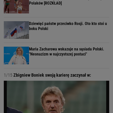
Polaków [ROZKŁAD]
Dziewięć państw przeciwko Rosji. Oto kto stoi u
boku Polski
Maria Zacharowa wskazuje na sąsiada Polski.
"Neonazizm w najczystszej postaci"
1/15
Zbigniew Boniek swoją karierę zaczynał w: