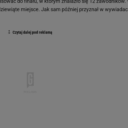
nsować do finału, w którym znalazło się 12 zawodników.
dziewiąte miejsce. Jak sam później przyznał w wywiadac