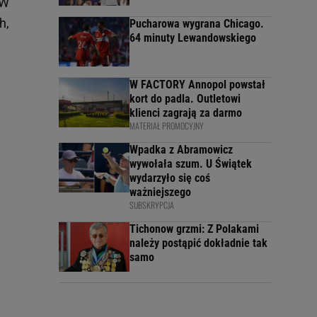
 W
h,
Pucharowa wygrana Chicago.
64 minuty Lewandowskiego
W FACTORY Annopol powstał
kort do padla. Outletowi
klienci zagrają za darmo
MATERIAŁ PROMOCYJNY
Wpadka z Abramowicz
wywołała szum. U Świątek
wydarzyło się coś
ważniejszego
SUBSKRYPCJA
Tichonow grzmi: Z Polakami
należy postąpić dokładnie tak
samo