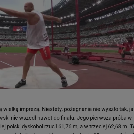
ą wielką imprezą. Niestety, pożegnanie nie wyszło tak, ja
wski
nie wszedł nawet do
finału
. Jego pierwsza próba w
ej polski dyskobol rzucił 61,76 m, a w trzeciej 62,68 m. T