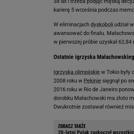
38 lat i trzeba podjąć męską dec
karierę 5 września podczas memo
W eliminacjach
dyskoboli
udział w
awansować do finału. Małachowski 
w pierwszej próbie uzyskał 62,84 m,
Ostatnie igrzyska Małachowskieg
Igrzyska olimpijskie
w Tokio były 
2008 roku w
Pekinie
sięgnął po sr
2016 roku w Rio de Janeiro pono
dorobku Małachowski ma złoto mis
Dwukrotnie zostawał również mis
20-letni Polak zaskoczył wszystkich