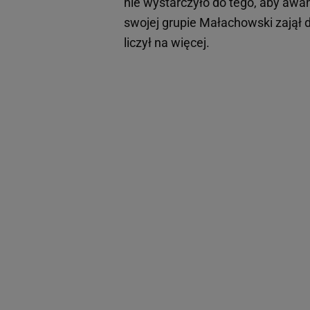
nie wystarczyło do tego, aby awa
swojej grupie Małachowski zajął 
liczył na więcej.