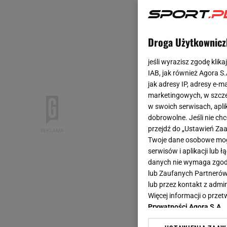
Droga Użytkownicz
jeśli wyrazisz zgodę klika
IAB, jak również Agora S
jak adresy IP, adresy e-m
marketingowych, w szcze
w swoich serwisach, aplik
dobrowolne. Jeśli nie ch
przejdź do „Ustawień Z
Twoje dane osobowe mogą
serwisów i aplikacji lub
danych nie wymaga zgody 
lub Zaufanych Partnerów
lub przez kontakt z admi
Więcej informacji o prz
Prywatności Agora S.A.