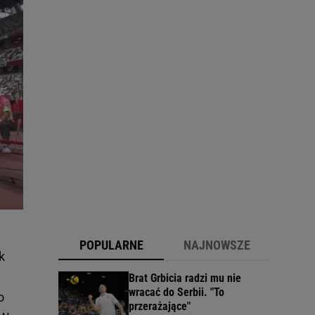
POPULARNE
NAJNOWSZE
k
Brat Grbicia radzi mu nie
wracać do Serbii. "To
o
przerażające"