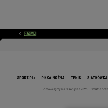
WIADOMOŚCI
NEXT
SPORT
PLOTEK
D
SPORT.PL+
PIŁKA NOŻNA
TENIS
SIATKÓWKA
Zimowe Igrzyska Olimpijskie 2026
Smutne pożeg