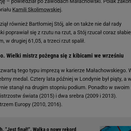
yzję – powiedział po zawodach Małachowski. Polak zako
riału
Kamili Skolimowskiej
.
ziął również Bartłomiej Stój, ale on także nie dał rady
poprawiał się z rzutu na rzut, a Stój rzucał coraz słabie
 w drugiej 61,05, a trzeci rzut spalił.
o. Wielki mistrz pożegna się z kibicami we wrześniu
czwartą tego typu imprezą w karierze Małachowskiego. 
ebrny medal. Cztery lata później w Londynie był piąty, a 
wnie stanął na drugim stopniu podium. Ponadto w swoim
trzostw świata (2015) i dwa srebra (2009 i 2013).
trzem Europy (2010, 2016).
. "Jest finał!". Walka o nowy rekord