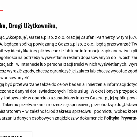
ko, Drogi Użytkowniku,
jąc „Akceptuję”, Gazeta.pl sp. z o.o. oraz jej Zaufani Partnerzy, w tym [
67
.A. będąca spółką powiązaną z Gazeta.pl sp. z o.o., będą przetwarzać T
ail czy identyfikatory plików cookie lub inne informacje zapisane w tych p
gólności na potrzeby wyświetlania reklam dopasowanych do Twoich zain
acjach i w Internecie lub personalizacji treści w nich wyświetlanych. Wyr
cesz wyrazić zgody, chcesz ograniczyć jej zakres lub chcesz wycofać zgo
aawansowanych”.
 być przetwarzane także do celów badania i mierzenia informacji dot
 łączone z danymi dot. świadczonych Tobie usług. W określonych przypad
i odbywa się w oparciu o uzasadniony interes Gazeta.pl, jej spółki powi
. Takiemu przetwarzaniu możesz się sprzeciwić, przechodząc do „Ust
nistratorem – w zależności od zakresu sprzeciwu i podmiotu, wobec które
etwarzaniu danych osobowych znajdziesz w dokumencie
Polityka Prywatn