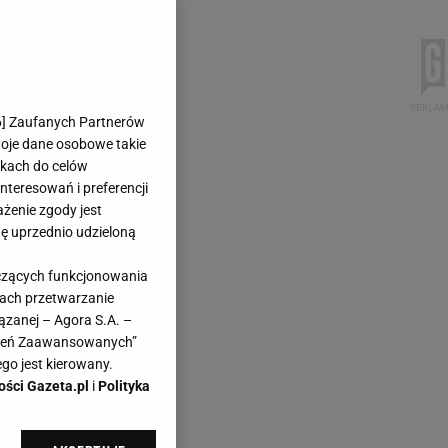
6
] Zaufanych Partnerów
woje dane osobowe takie
likach do celów
teresowań i preferencji
ażenie zgody jest
dę uprzednio udzieloną
yczących funkcjonowania
kach przetwarzanie
ązanej – Agora S.A. –
awień Zaawansowanych”
go jest kierowany.
ości Gazeta.pl
i
Polityka