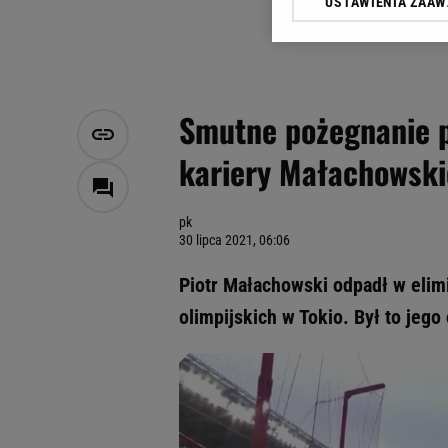
USTAWIENIA ZAA
Klikając „Akceptuję” wyra
Zaufanych Partnerów i A
dotyczące plików cookie,
odnośnik „Ustawienia pr
plików cookie możliwa je
Smutne pożegnanie po
My, nasi Zaufani Partne
kariery Małachowsk
Użycie dokładnych danych
Przechowywanie informacji
badnie odbiorców i uleps
pk
30 lipca 2021, 06:06
Piotr Małachowski odpadł w elimi
olimpijskich w Tokio. Był to jego