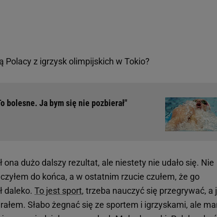
ą Polacy z igrzysk olimpijskich w Tokio?
To bolesne. Ja bym się nie pozbierał"
ł ona dużo dalszy rezultat, ale niestety nie udało się. Nie
lczyłem do końca, a w ostatnim rzucie czułem, że go
ał daleko.
To jest sport
, trzeba nauczyć się przegrywać, a 
grałem. Słabo żegnać się ze sportem i igrzyskami, ale m