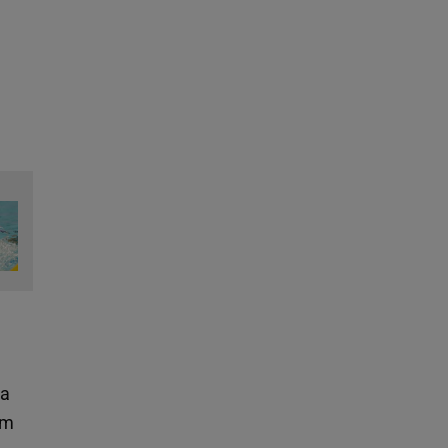
ja
am