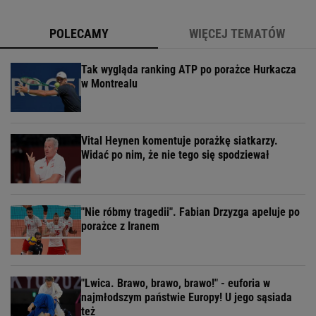
POLECAMY
WIĘCEJ TEMATÓW
Tak wygląda ranking ATP po porażce Hurkacza
w Montrealu
Vital Heynen komentuje porażkę siatkarzy.
Widać po nim, że nie tego się spodziewał
"Nie róbmy tragedii". Fabian Drzyzga apeluje po
porażce z Iranem
"Lwica. Brawo, brawo, brawo!" - euforia w
najmłodszym państwie Europy! U jego sąsiada
też