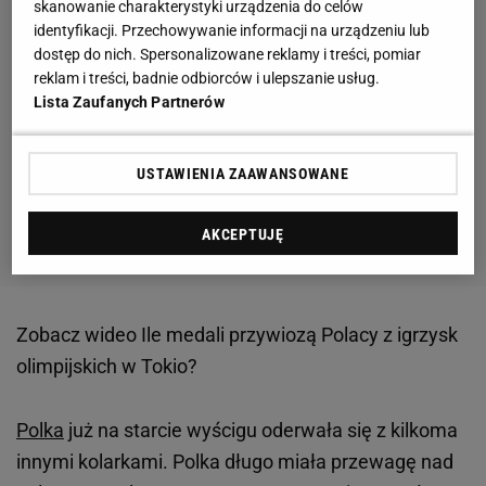
skanowanie charakterystyki urządzenia do celów
identyfikacji. Przechowywanie informacji na urządzeniu lub
dostęp do nich. Spersonalizowane reklamy i treści, pomiar
reklam i treści, badnie odbiorców i ulepszanie usług.
Lista Zaufanych Partnerów
USTAWIENIA ZAAWANSOWANE
AKCEPTUJĘ
Zobacz wideo
Ile medali przywiozą Polacy z igrzysk
olimpijskich w Tokio?
Polka
już na starcie wyścigu oderwała się z kilkoma
innymi kolarkami. Polka długo miała przewagę nad