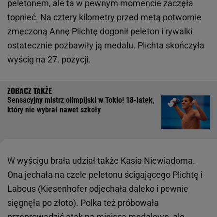
peletonem, ale ta w pewnym momencie zaczęła
topnieć. Na cztery
kilometry
przed metą potwornie
zmęczoną Annę Plichtę dogonił peleton i rywalki
ostatecznie pozbawiły ją medalu. Plichta skończyła
wyścig na 27. pozycji.
Sensacyjny mistrz olimpijski w Tokio! 18-latek,
który nie wybrał nawet szkoły
W wyścigu brała udział także Kasia Niewiadoma.
Ona jechała na czele peletonu ścigającego Plichtę i
Labous (Kiesenhofer odjechała daleko i pewnie
sięgnęła po złoto). Polka też próbowała
przeprowadzić atak na miejsca medalowe, ale