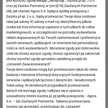
jeśli wyrazisz zgodę klikając „Akceptuję”, Gazeta.pl sp. z o.o.
oraz jej Zaufani Partnerzy, w tym [
676
] Zaufanych Partnerów
IAB, jak również Agora S.A. będąca spółką powiązaną z
Gazeta.pl sp. z o.o., będą przetwarzać Twoje dane osobowe
takie jak adresy IP, adresy e-mail czy identyfikatory plików
cookie lub inne informacje zapisane w tych plikach do celów
marketingowych, w szczególności na potrzeby wyświetlania
reklam dopasowanych do Twoich zainteresowań i preferencji w
swoich serwisach, aplikacjach i w Internecie lub personalizacji
treści w nich wyświetlanych. Wyrażenie zgody jest dobrowolne.
Jeśli nie chcesz wyrazić zgody, chcesz ograniczyć jej zakres lub
chcesz wycofać zgodę uprzednio udzieloną przejdź do
„Ustawień Zaawansowanych”.
Twoje dane osobowe mogą być przetwarzane także do celów
Anna Plichta to dwukrotna mistrzyni
Polski
w
jeździe
badania i mierzenia informacji dotyczących funkcjonowania
indywidualnej
na czas. Ale brakowało jej sukcesu
serwisów i aplikacji lub łączone z danymi dot. świadczonych
Tobie usług. W określonych przypadkach przetwarzanie
międzynarodowego i dzisiaj mogło się to zmienić.
danych nie wymaga zgody i odbywa się w oparciu o
Plichta długo jechała medal na
igrzyskach
uzasadniony interes Gazeta.pl, jej spółki powiązanej – Agora
olimpijskich
w
kolarstwie szosowym
ze startu
S.A. – lub Zaufanych Partnerów. Takiemu przetwarzaniu
możesz się sprzeciwić, przechodząc do „Ustawień