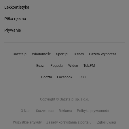
Lekkoatletyka
Piłka ręczna
Pływanie
Gazeta.pl
Wiadomości
Sport.pl
Biznes
Gazeta Wyborcza
Buzz
Pogoda
Wideo
Tok.FM
Poczta
Facebook
RSS
Copyright © Gazeta.pl sp. z o.o.
O Nas
Staże u nas
Reklama
Polityka prywatności
Wszystkie artykuły
Zasady korzystania z portalu
Zgłoś uwagi