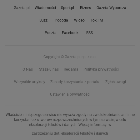
Gazeta.pl
Wiadomości
Sport.pl
Biznes
Gazeta Wyborcza
Buzz
Pogoda
Wideo
Tok.FM
Poczta
Facebook
RSS
Copyright © Gazeta.pl sp. z o.o.
O Nas
Staże u nas
Reklama
Polityka prywatności
Wszystkie artykuły
Zasady korzystania z portalu
Zgłoś uwagi
Ustawienia prywatności
Właściciel niniejszego serwisu nie wyraża zgody na zwielokrotnianie ani inne
korzystanie z utworów rozpowszechnionych w tym serwisie, w celu
eksploracji tekstów i danych. Więcej informacji w
zastrzeżeniu dot. eksploracji tekstów i danych