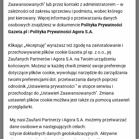
Zaawansowanych” lub przez kontakt z administratorem – w
zależności od zakresu sprzeciwu i podmiotu, wobec którego
jest kierowany. Więcej informacji o przetwarzaniu danych
osobowych znajdziesz w dokumencie
Polityka Prywatności
Gazeta.pl
i
Polityka Prywatności Agora S.A.
Klikając „Akceptuję” wyrażasz też zgodę na zainstalowanie i
przechowywanie plików cookie Gazeta.pl sp. z o.o., jej
Zaufanych Partnerów i Agora S.A. na Twoim urządzeniu
końcowym. Możesz w każdej chwili zmienić swoje preferencje
dotyczące plików cookie, wywołując narzędzie do zarządzania
twoimi preferencjami dot. przetwarzania danych poprzez
odnośnik „Ustawienia prywatności ” w stopce serwisu i
Zobacz wideo
Ile medali przywiozą Polacy z igrzysk
przechodząc do „Ustawień Zaawansowanych”. Zmiana
ustawień plików cookie możliwa jest także za pomocą ustawień
olimpijskich w Tokio?
przeglądarki.
I jak dodaje agencja AP, liczba zakażeń wzrosła do
My, nasi Zaufani Partnerzy i Agora S.A. możemy przetwarzać
dane osobowe w następujących celach:
71. Ostatnimi sportowcami, którzy dostali dodatnie
Użycie dokładnych danych geolokalizacyjnych. Aktywne
wyniki testów, są Kara Eaker (
amerykańska