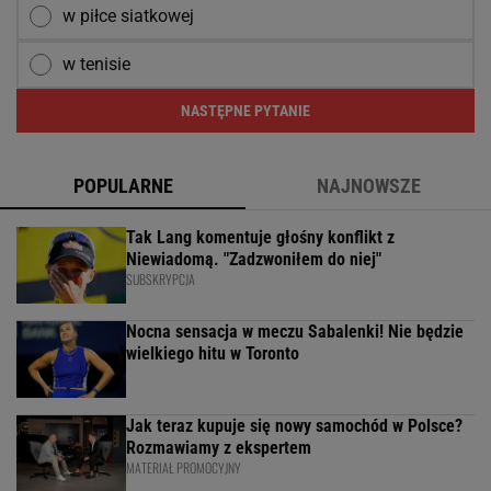
w piłce siatkowej
w tenisie
NASTĘPNE PYTANIE
POPULARNE
NAJNOWSZE
Tak Lang komentuje głośny konflikt z
Niewiadomą. "Zadzwoniłem do niej"
SUBSKRYPCJA
Nocna sensacja w meczu Sabalenki! Nie będzie
wielkiego hitu w Toronto
Jak teraz kupuje się nowy samochód w Polsce?
Rozmawiamy z ekspertem
MATERIAŁ PROMOCYJNY