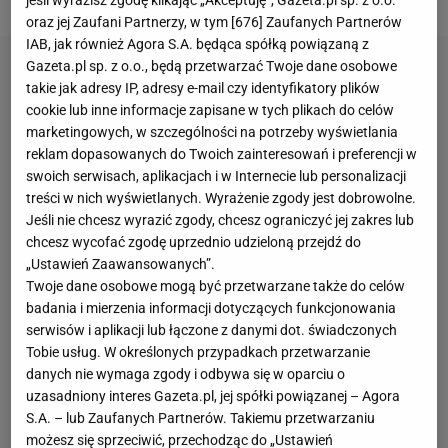
jeśli wyrazisz zgodę klikając „Akceptuję”, Gazeta.pl sp. z o.o.
oraz jej Zaufani Partnerzy, w tym [
676
] Zaufanych Partnerów
IAB, jak również Agora S.A. będąca spółką powiązaną z
Gazeta.pl sp. z o.o., będą przetwarzać Twoje dane osobowe
takie jak adresy IP, adresy e-mail czy identyfikatory plików
cookie lub inne informacje zapisane w tych plikach do celów
marketingowych, w szczególności na potrzeby wyświetlania
reklam dopasowanych do Twoich zainteresowań i preferencji w
swoich serwisach, aplikacjach i w Internecie lub personalizacji
treści w nich wyświetlanych. Wyrażenie zgody jest dobrowolne.
Jeśli nie chcesz wyrazić zgody, chcesz ograniczyć jej zakres lub
chcesz wycofać zgodę uprzednio udzieloną przejdź do
„Ustawień Zaawansowanych”.
Twoje dane osobowe mogą być przetwarzane także do celów
badania i mierzenia informacji dotyczących funkcjonowania
serwisów i aplikacji lub łączone z danymi dot. świadczonych
Tobie usług. W określonych przypadkach przetwarzanie
danych nie wymaga zgody i odbywa się w oparciu o
uzasadniony interes Gazeta.pl, jej spółki powiązanej – Agora
S.A. – lub Zaufanych Partnerów. Takiemu przetwarzaniu
możesz się sprzeciwić, przechodząc do „Ustawień