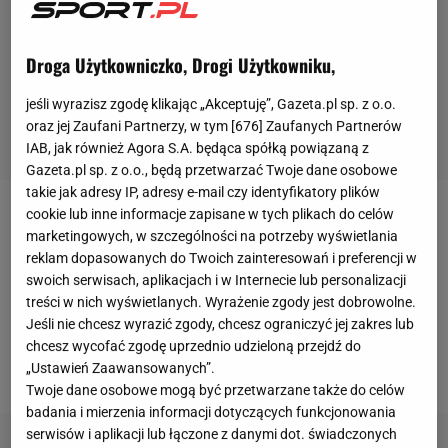
Droga Użytkowniczko, Drogi Użytkowniku,
jeśli wyrazisz zgodę klikając „Akceptuję”, Gazeta.pl sp. z o.o.
oraz jej Zaufani Partnerzy, w tym [
676
] Zaufanych Partnerów
IAB, jak również Agora S.A. będąca spółką powiązaną z
Gazeta.pl sp. z o.o., będą przetwarzać Twoje dane osobowe
takie jak adresy IP, adresy e-mail czy identyfikatory plików
cookie lub inne informacje zapisane w tych plikach do celów
Agnieszka Wieszczek-Kordus z początku nie
marketingowych, w szczególności na potrzeby wyświetlania
zakwalifikowała się do
igrzysk olimpijskich
, ale
reklam dopasowanych do Twoich zainteresowań i preferencji w
ostatecznie do Japonii poleci. Polski Związek
swoich serwisach, aplikacjach i w Internecie lub personalizacji
treści w nich wyświetlanych. Wyrażenie zgody jest dobrowolne.
Zapaśniczy poinformował, że Wieszczek-Kordus
Jeśli nie chcesz wyrazić zgody, chcesz ograniczyć jej zakres lub
została zaproszona po tym, jak zdyskwalifikowano
chcesz wycofać zgodę uprzednio udzieloną przejdź do
Jenny Fransson.
„Ustawień Zaawansowanych”.
Twoje dane osobowe mogą być przetwarzane także do celów
badania i mierzenia informacji dotyczących funkcjonowania
serwisów i aplikacji lub łączone z danymi dot. świadczonych