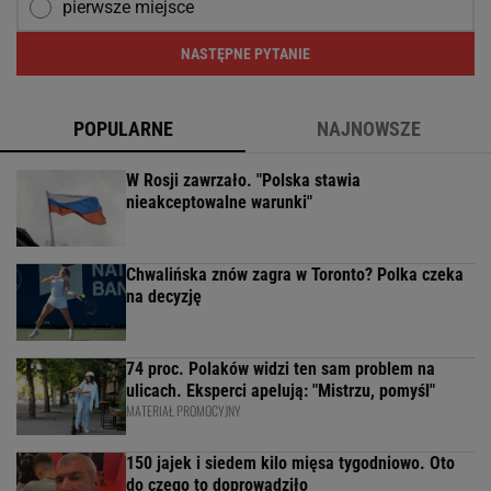
pierwsze miejsce
NASTĘPNE PYTANIE
POPULARNE
NAJNOWSZE
W Rosji zawrzało. "Polska stawia
nieakceptowalne warunki"
Chwalińska znów zagra w Toronto? Polka czeka
na decyzję
74 proc. Polaków widzi ten sam problem na
ulicach. Eksperci apelują: "Mistrzu, pomyśl"
MATERIAŁ PROMOCYJNY
150 jajek i siedem kilo mięsa tygodniowo. Oto
do czego to doprowadziło