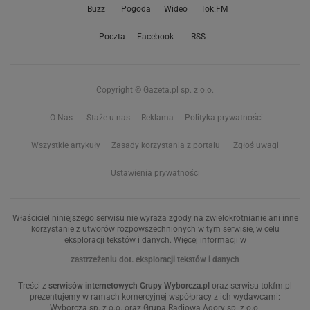
Buzz
Pogoda
Wideo
Tok.FM
Poczta
Facebook
RSS
Copyright © Gazeta.pl sp. z o.o.
O Nas
Staże u nas
Reklama
Polityka prywatności
Wszystkie artykuły
Zasady korzystania z portalu
Zgłoś uwagi
Ustawienia prywatności
Właściciel niniejszego serwisu nie wyraża zgody na zwielokrotnianie ani inne
korzystanie z utworów rozpowszechnionych w tym serwisie, w celu
eksploracji tekstów i danych. Więcej informacji w
zastrzeżeniu dot. eksploracji tekstów i danych
Treści z
serwisów internetowych Grupy Wyborcza.pl
oraz serwisu tokfm.pl
prezentujemy w ramach komercyjnej współpracy z ich wydawcami:
Wyborcza sp. z o.o. oraz Grupą Radiową Agory sp. z o.o.