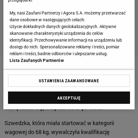
przeglądarki.
My, nasi Zaufani Partnerzy i Agora S.A. możemy przetwarzać
dane osobowe w następujących celach:
Użycie dokładnych danych geolokalizacyjnych. Aktywne
skanowanie charakterystyki urządzenia do celów
identyfikacji. Przechowywanie informacji na urządzeniu lub
dostęp do nich. Spersonalizowane reklamy i treści, pomiar
reklam i treści, badnie odbiorców i ulepszanie usług.
Lista Zaufanych Partnerów
Zobacz wideo
"Polska mogłaby wysłać dwie drużyny
na igrzyska do Tokio"
USTAWIENIA ZAAWANSOWANE
Igrzyska olimpijskie w Tokio dla kolejnej Polki! "Nie
AKCEPTUJĘ
nakręcałam się, liczyłam na to po cichu"
Szwedzka, która miała startować w kategorii
wagowej do 68 kg, wywalczyła kwalifikację