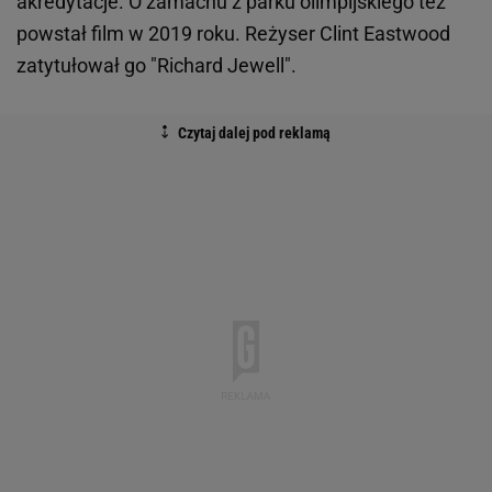
akredytacje. O zamachu z parku olimpijskiego też
powstał film w 2019 roku. Reżyser Clint Eastwood
zatytułował go "Richard Jewell".