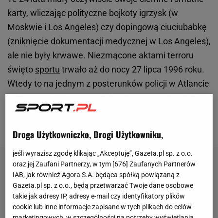
karty, wliczając polityczne bojkoty igrzysk (w
Moskwie i Los Angeles) czy dopingową ciuciubabkę
(zniknięcie dokumentacji medycznej w Los Angeles),
ale nie były krwawe. Niezmącone aktami terroru
święto
sportu
trwało aż do nocy 27 lipca 1996 roku.
Wtedy to na jednym z posterunków policji w Atlancie
odebrano niepokojący telefon: "W parku olimpijskim
jest bomba. Macie 30 minut" - zakomunikował
krótko męski głos.
Droga Użytkowniczko, Drogi Użytkowniku,
jeśli wyrazisz zgodę klikając „Akceptuję”, Gazeta.pl sp. z o.o.
oraz jej Zaufani Partnerzy, w tym [
676
] Zaufanych Partnerów
IAB, jak również Agora S.A. będąca spółką powiązaną z
Gazeta.pl sp. z o.o., będą przetwarzać Twoje dane osobowe
takie jak adresy IP, adresy e-mail czy identyfikatory plików
cookie lub inne informacje zapisane w tych plikach do celów
marketingowych, w szczególności na potrzeby wyświetlania