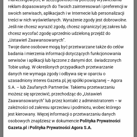
reklam dopasowanych do Twoich zainteresowań i preferencji w
swoich serwisach, aplikacjach i w Internecie lub personalizacji
treści w nich wyświetlanych. Wyrażenie zgody jest dobrowolne.
Jeśli nie chcesz wyrazić zgody, chcesz ograniczyć jej zakres lub
chcesz wycofać zgodę uprzednio udzieloną przejdź do
„Ustawień Zaawansowanych”.
Twoje dane osobowe mogą być przetwarzane także do celów
badania i mierzenia informacji dotyczących funkcjonowania
serwisów i aplikacji lub łączone z danymi dot. świadczonych
Tobie usług. W określonych przypadkach przetwarzanie
danych nie wymaga zgody i odbywa się w oparciu o
uzasadniony interes Gazeta.pl, jej spółki powiązanej – Agora
S.A. – lub Zaufanych Partnerów. Takiemu przetwarzaniu
możesz się sprzeciwić, przechodząc do „Ustawień
Zaawansowanych” lub przez kontakt z administratorem – w
zależności od zakresu sprzeciwu i podmiotu, wobec którego
jest kierowany. Więcej informacji o przetwarzaniu danych
osobowych znajdziesz w dokumencie
Polityka Prywatności
Gazeta.pl
i
Polityka Prywatności Agora S.A.