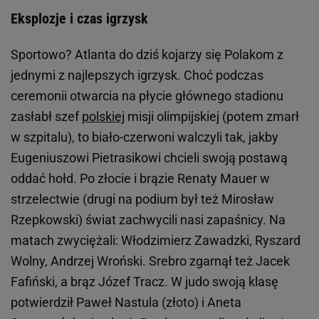
Eksplozje i czas igrzysk
Sportowo? Atlanta do dziś kojarzy się Polakom z
jednymi z najlepszych igrzysk. Choć podczas
ceremonii otwarcia na płycie głównego stadionu
zasłabł szef
polskiej
misji olimpijskiej (potem zmarł
w szpitalu), to biało-czerwoni walczyli tak, jakby
Eugeniuszowi Pietrasikowi chcieli swoją postawą
oddać hołd. Po złocie i brązie Renaty Mauer w
strzelectwie (drugi na podium był też Mirosław
Rzepkowski) świat zachwycili nasi zapaśnicy. Na
matach zwyciężali: Włodzimierz Zawadzki, Ryszard
Wolny, Andrzej Wroński. Srebro zgarnął też Jacek
Fafiński, a brąz Józef Tracz. W judo swoją klasę
potwierdził Paweł Nastula (złoto) i Aneta