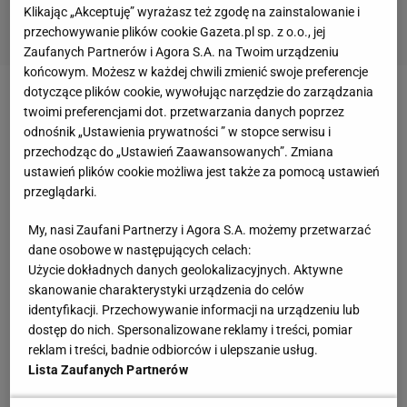
Klikając „Akceptuję” wyrażasz też zgodę na zainstalowanie i
przechowywanie plików cookie Gazeta.pl sp. z o.o., jej
Zaufanych Partnerów i Agora S.A. na Twoim urządzeniu
końcowym. Możesz w każdej chwili zmienić swoje preferencje
dotyczące plików cookie, wywołując narzędzie do zarządzania
Zobacz wideo
Kurek: Złoto na igrzyskach? Jesteśmy
twoimi preferencjami dot. przetwarzania danych poprzez
w stanie to zrobić
odnośnik „Ustawienia prywatności ” w stopce serwisu i
przechodząc do „Ustawień Zaawansowanych”. Zmiana
ustawień plików cookie możliwa jest także za pomocą ustawień
Pół godziny później doszło do eksplozji. To cud, że w
przeglądarki.
wyniku detonacji materiału wybuchowego, do
My, nasi Zaufani Partnerzy i Agora S.A. możemy przetwarzać
którego zamachowiec dołączył gwoździe i kawałki
dane osobowe w następujących celach:
metalu, zginęła tylko jedna osoba - amerykańska
Użycie dokładnych danych geolokalizacyjnych. Aktywne
turystka. Policja miała trochę szczęścia, bo na
skanowanie charakterystyki urządzenia do celów
identyfikacji. Przechowywanie informacji na urządzeniu lub
pozostawiony plecak uwagę zwrócił jeden z
dostęp do nich. Spersonalizowane reklamy i treści, pomiar
ochroniarzy, niejaki Richard Jewell. Kibiców i
reklam i treści, badnie odbiorców i ulepszanie usług.
przypadkowych ludzi szybko zaczęto zatem z
Lista Zaufanych Partnerów
podejrzanej strefy ewakuować. Siła wybuchu była