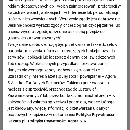
reklam dopasowanych do Twoich zainteresowań i preferencji w
swoich serwisach, aplikacjach i w Internecie lub personalizacji
treści w nich wyświetlanych. Wyrażenie zgody jest dobrowolne.
Jeśli nie chcesz wyrazić zgody, chcesz ograniczyć jej zakres lub
chcesz wycofać zgodę uprzednio udzieloną przejdź do
„Ustawień Zaawansowanych”.
Twoje dane osobowe mogą być przetwarzane także do celów
badania i mierzenia informacji dotyczących funkcjonowania
serwisów i aplikacji lub łączone z danymi dot. świadczonych
Kiedy świat czekał na spokojne igrzyska, te nadejść
Tobie usług. W określonych przypadkach przetwarzanie
danych nie wymaga zgody i odbywa się w oparciu o
nie chciały. W 1968 roku, 10 dni przed olimpijską
uzasadniony interes Gazeta.pl, jej spółki powiązanej – Agora
rywalizacją w Meksyku, doszło do tragedii. Studenci
S.A. – lub Zaufanych Partnerów. Takiemu przetwarzaniu
protestujący przeciwko finansowaniu przez biedne
możesz się sprzeciwić, przechodząc do „Ustawień
państwo ogromnej imprezy, starli się z
Zaawansowanych” lub przez kontakt z administratorem – w
zależności od zakresu sprzeciwu i podmiotu, wobec którego
meksykańskimi oddziałami wojskowymi. Żadna ze
jest kierowany. Więcej informacji o przetwarzaniu danych
stron nie chciała odpuścić. W wyniku walk śmierć
osobowych znajdziesz w dokumencie
Polityka Prywatności
poniosło 250 protestujących, a ponad tysiąc trafiło
Gazeta.pl
i
Polityka Prywatności Agora S.A.
do szpitali. Zamiast o zapaleniu olimpijskiego znicza