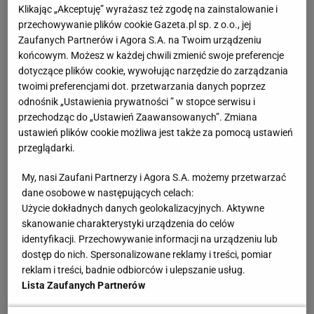
Klikając „Akceptuję” wyrażasz też zgodę na zainstalowanie i
mówiło się wtedy o "masakrze w Tlateloco". 4 lata
przechowywanie plików cookie Gazeta.pl sp. z o.o., jej
później w Monachium spokojnie też nie było. Już
Zaufanych Partnerów i Agora S.A. na Twoim urządzeniu
końcowym. Możesz w każdej chwili zmienić swoje preferencje
podczas trwania igrzysk palestyńska organizacja
dotyczące plików cookie, wywołując narzędzie do zarządzania
terrorystyczna dokonała ataku na izraelskich
twoimi preferencjami dot. przetwarzania danych poprzez
sportowców.
W jego wyniku zginęło jedenastu
odnośnik „Ustawienia prywatności ” w stopce serwisu i
przechodząc do „Ustawień Zaawansowanych”. Zmiana
zawodników i trenerów, niemiecki policjant oraz
ustawień plików cookie możliwa jest także za pomocą ustawień
pięciu terrorystów
.
przeglądarki.
My, nasi Zaufani Partnerzy i Agora S.A. możemy przetwarzać
Zobacz wideo
Deskorolka - nowa dyscyplina na
dane osobowe w następujących celach:
igrzyskach olimpijskich
Użycie dokładnych danych geolokalizacyjnych. Aktywne
skanowanie charakterystyki urządzenia do celów
identyfikacji. Przechowywanie informacji na urządzeniu lub
Montreal ‘76 wreszcie miał być imprezą, która
dostęp do nich. Spersonalizowane reklamy i treści, pomiar
będzie wolna od politycznych konfliktów, przemocy,
reklam i treści, badnie odbiorców i ulepszanie usług.
a wszyscy skupią się na
sporcie
. Wydawało się, że to
Lista Zaufanych Partnerów
znów może się udać, ale się nie udało. Tuż przed