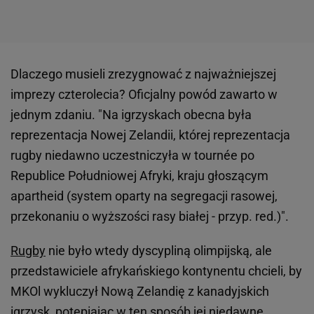
Dlaczego musieli zrezygnować z najważniejszej
imprezy czterolecia? Oficjalny powód zawarto w
jednym zdaniu. "Na igrzyskach obecna była
reprezentacja Nowej Zelandii, której reprezentacja
rugby niedawno uczestniczyła w tournée po
Republice Południowej Afryki, kraju głoszącym
apartheid (system oparty na segregacji rasowej,
przekonaniu o wyższości rasy białej - przyp. red.)".
Rugby
nie było wtedy dyscypliną olimpijską, ale
przedstawiciele afrykańskiego kontynentu chcieli, by
MKOl wykluczył Nową Zelandię z kanadyjskich
igrzysk, potępiając w ten sposób jej niedawne