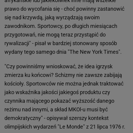
afrykańskie lub jakiekolwiek inne mają wszelkie
prawo do wycofania się - choć powinny zastanowić
się nad krzywdą, jaką wyrządzają swoim
zawodnikom. Sportowcy, po długich miesiącach
przygotowań, nie mogą teraz przystąpić do
rywalizacji" - pisał w bardziej stonowany sposób
wydany tego samego dnia "The New York Times".
"Czy powinniśmy wnioskować, że idea igrzysk
zmierza ku końcowi? Schizmy nie zawsze zabijają
kościoły. Sportowców nie można jednak traktować
jako wskaźnika jakości jakiegoś produktu czy
czynnika mającego pokazać wyższość danego
reżimu nad innymi, a skład MKOl-u musi być
demokratyczny" - opisywał szerszy kontekst
olimpijskich wydarzeń "Le Monde" z 21 lipca 1976 r.