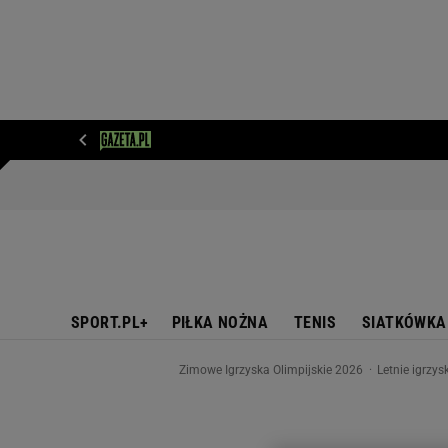
WIADOMOŚCI
NEXT
SPORT
PLOTEK
D
SPORT.PL+
PIŁKA NOŻNA
TENIS
SIATKÓWKA
Zimowe Igrzyska Olimpijskie 2026
Letnie igrzy