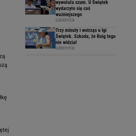
wywołała szum. U Świątek
wydarzyło się coś
ważniejszego
SUBSKRYPCJA
Trzy minuty i wstrząs u Igi
Świątek. Szkoda, że Roig tego
nie widział
SUBSKRYPCJA
szą
szą
łkę
ętej