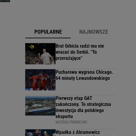
POPULARNE
NAJNOWSZE
Brat Grbicia radzi mu nie
wracać do Serbii. "To
przerażające"
Pucharowa wygrana Chicago.
64 minuty Lewandowskiego
Pierwszy etap GAT
zakończony. To strategiczna
inwestycja dla polskiego
eksportu
MATERIAŁ PROMOCYJNY
Wpadka z Abramowicz