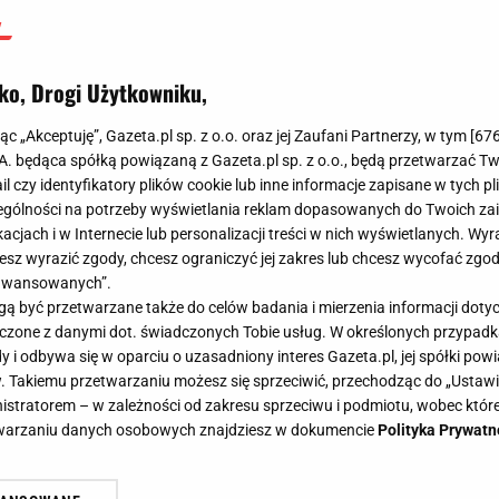
ko, Drogi Użytkowniku,
jąc „Akceptuję”, Gazeta.pl sp. z o.o. oraz jej Zaufani Partnerzy, w tym [
67
.A. będąca spółką powiązaną z Gazeta.pl sp. z o.o., będą przetwarzać T
ail czy identyfikatory plików cookie lub inne informacje zapisane w tych p
gólności na potrzeby wyświetlania reklam dopasowanych do Twoich zain
acjach i w Internecie lub personalizacji treści w nich wyświetlanych. Wyr
cesz wyrazić zgody, chcesz ograniczyć jej zakres lub chcesz wycofać zgo
aawansowanych”.
 być przetwarzane także do celów badania i mierzenia informacji dot
 łączone z danymi dot. świadczonych Tobie usług. W określonych przypad
i odbywa się w oparciu o uzasadniony interes Gazeta.pl, jej spółki powi
. Takiemu przetwarzaniu możesz się sprzeciwić, przechodząc do „Ust
nistratorem – w zależności od zakresu sprzeciwu i podmiotu, wobec które
etwarzaniu danych osobowych znajdziesz w dokumencie
Polityka Prywatn