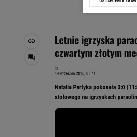
USTAWIENIA ZAA
Klikając „Akceptuję” wyra
Zaufanych Partnerów i A
dotyczące plików cookie,
odnośnik „Ustawienia pr
plików cookie możliwa je
Letnie igrzyska para
My, nasi Zaufani Partne
czwartym złotym med
Użycie dokładnych danych
Przechowywanie informacji
badnie odbiorców i uleps
lg
14 września 2016, 06:41
Natalia Partyka pokonała 3:0 (11:
stołowego na igrzyskach paraolim