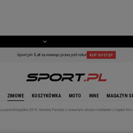
ZIECKO
MOTO
ZIMOWE
KOSZYKÓWKA
MOTO
INNE
MAGAZYN S
ska paraolimpijskie 2016. Natalia Partyka z czwartym złotym medalem z rzędu! His