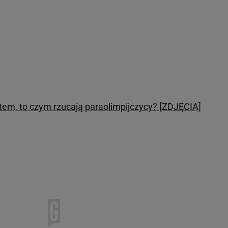
otem, to czym rzucają paraolimpijczycy? [ZDJĘCIA]