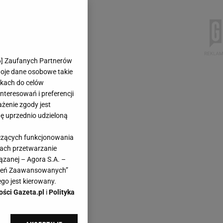
6
] Zaufanych Partnerów
woje dane osobowe takie
likach do celów
teresowań i preferencji
ażenie zgody jest
dę uprzednio udzieloną
yczących funkcjonowania
kach przetwarzanie
ązanej – Agora S.A. –
awień Zaawansowanych”
go jest kierowany.
ości Gazeta.pl
i
Polityka