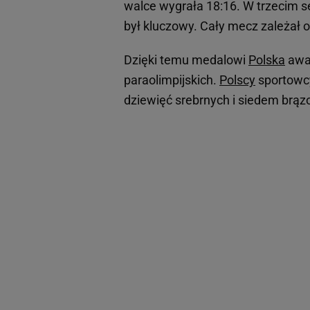
walce wygrała 18:16. W trzecim se
był kluczowy. Cały mecz zależał o
Dzięki temu medalowi
Polska
awan
paraolimpijskich.
Polscy
sportowcy
dziewięć srebrnych i siedem brą