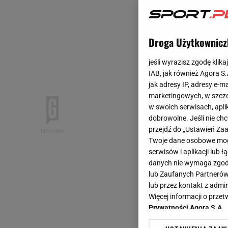
Droga Użytkownicz
jeśli wyrazisz zgodę klika
IAB, jak również Agora S
jak adresy IP, adresy e-m
marketingowych, w szcze
w swoich serwisach, aplik
dobrowolne. Jeśli nie ch
przejdź do „Ustawień Z
Twoje dane osobowe mogą
serwisów i aplikacji lub
danych nie wymaga zgody 
lub Zaufanych Partnerów
lub przez kontakt z admi
Więcej informacji o prz
Prywatności Agora S.A.