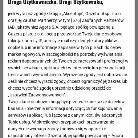
Droga Użytkowniczko, Drogi Użytkowniku,
jeśli wyrazisz zgodę klikając „Akceptuję”, Gazeta.pl sp. z o.o.
oraz jej Zaufani Partnerzy, w tym [
676
] Zaufanych Partnerów
IAB, jak również Agora S.A. będąca spółką powiązaną z
Gazeta.pl sp. z o.o., będą przetwarzać Twoje dane osobowe
takie jak adresy IP, adresy e-mail czy identyfikatory plików
cookie lub inne informacje zapisane w tych plikach do celów
marketingowych, w szczególności na potrzeby wyświetlania
reklam dopasowanych do Twoich zainteresowań i preferencji w
swoich serwisach, aplikacjach i w Internecie lub personalizacji
treści w nich wyświetlanych. Wyrażenie zgody jest dobrowolne.
Kszczot biegł w silnie obsadzonym biegu z Davidem
Jeśli nie chcesz wyrazić zgody, chcesz ograniczyć jej zakres lub
Rudishą. Polak zaczął dobrze, nie dał się zamknąć z
chcesz wycofać zgodę uprzednio udzieloną przejdź do
tyłu stawki, trzymał się mocno z przodu. Po 400
„Ustawień Zaawansowanych”.
Twoje dane osobowe mogą być przetwarzane także do celów
metrach przyspieszył. Na przeciwległej prostej
badania i mierzenia informacji dotyczących funkcjonowania
zaatakował drugie miejsce i to mu się udało. Ale na
serwisów i aplikacji lub łączone z danymi dot. świadczonych
100 metrów przed metą jakby zabrakło mu sił.
Tobie usług. W określonych przypadkach przetwarzanie
danych nie wymaga zgody i odbywa się w oparciu o
Wyprzedził go Amerykanin Clayton Murphy. Polak
uzasadniony interes Gazeta.pl, jej spółki powiązanej – Agora