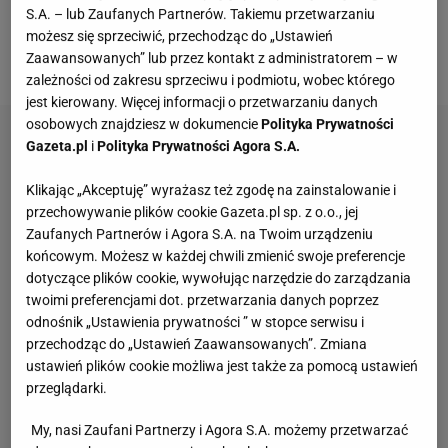
zajął trzecie miejsce w swoim biegu, a do tego nie
S.A. – lub Zaufanych Partnerów. Takiemu przetwarzaniu
udało mu się zaawansować z czasem - do
finału
możesz się sprzeciwić, przechodząc do „Ustawień
zabrakło mu zaledwie 0,05 sekundy.
Zaawansowanych” lub przez kontakt z administratorem – w
zależności od zakresu sprzeciwu i podmiotu, wobec którego
jest kierowany. Więcej informacji o przetwarzaniu danych
osobowych znajdziesz w dokumencie
Polityka Prywatności
Gazeta.pl
i
Polityka Prywatności Agora S.A.
Klikając „Akceptuję” wyrażasz też zgodę na zainstalowanie i
przechowywanie plików cookie Gazeta.pl sp. z o.o., jej
Zaufanych Partnerów i Agora S.A. na Twoim urządzeniu
końcowym. Możesz w każdej chwili zmienić swoje preferencje
dotyczące plików cookie, wywołując narzędzie do zarządzania
twoimi preferencjami dot. przetwarzania danych poprzez
odnośnik „Ustawienia prywatności ” w stopce serwisu i
przechodząc do „Ustawień Zaawansowanych”. Zmiana
ustawień plików cookie możliwa jest także za pomocą ustawień
przeglądarki.
My, nasi Zaufani Partnerzy i Agora S.A. możemy przetwarzać