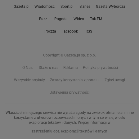
Gazeta.pl
Wiadomości
Sport.pl
Biznes
Gazeta Wyborcza
Buzz
Pogoda
Wideo
Tok.FM
Poczta
Facebook
RSS
Copyright © Gazeta.pl sp. z o.o.
O Nas
Staże u nas
Reklama
Polityka prywatności
Wszystkie artykuły
Zasady korzystania z portalu
Zgłoś uwagi
Ustawienia prywatności
Właściciel niniejszego serwisu nie wyraża zgody na zwielokrotnianie ani inne
korzystanie z utworów rozpowszechnionych w tym serwisie, w celu
eksploracji tekstów i danych. Więcej informacji w
zastrzeżeniu dot. eksploracji tekstów i danych