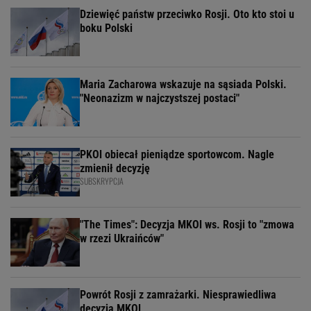
Dziewięć państw przeciwko Rosji. Oto kto stoi u
boku Polski
Maria Zacharowa wskazuje na sąsiada Polski.
"Neonazizm w najczystszej postaci"
PKOl obiecał pieniądze sportowcom. Nagle
zmienił decyzję
SUBSKRYPCJA
"The Times": Decyzja MKOl ws. Rosji to "zmowa
w rzezi Ukraińców"
Powrót Rosji z zamrażarki. Niesprawiedliwa
decyzja MKOl