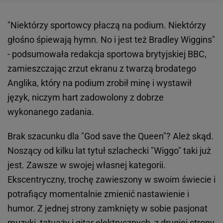
"Niektórzy sportowcy płaczą na podium. Niektórzy
głośno śpiewają hymn. No i jest też Bradley Wiggins"
- podsumowała redakcja sportowa brytyjskiej BBC,
zamieszczając zrzut ekranu z twarzą brodatego
Anglika, który na podium zrobił minę i wystawił
język, niczym hart zadowolony z dobrze
wykonanego zadania.
Brak szacunku dla "God save the Queen"? Ależ skąd.
Noszący od kilku lat tytuł szlachecki "Wiggo" taki już
jest. Zawsze w swojej własnej kategorii.
Ekscentryczny, trochę zawieszony w swoim świecie i
potrafiący momentalnie zmienić nastawienie i
humor. Z jednej strony zamknięty w sobie pasjonat
muzyki, tatuaży i gitar elektrycznych, z drugiej strony