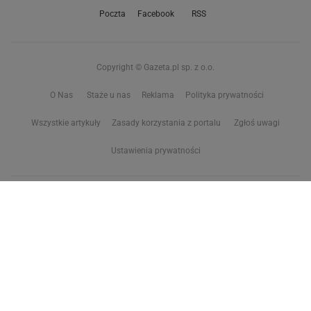
Poczta
Facebook
RSS
Copyright © Gazeta.pl sp. z o.o.
O Nas
Staże u nas
Reklama
Polityka prywatności
Wszystkie artykuły
Zasady korzystania z portalu
Zgłoś uwagi
Ustawienia prywatności
Właściciel niniejszego serwisu nie wyraża zgody na zwielokrotnianie ani inne
korzystanie z utworów rozpowszechnionych w tym serwisie, w celu
eksploracji tekstów i danych. Więcej informacji w
zastrzeżeniu dot. eksploracji tekstów i danych
Treści z
serwisów internetowych Grupy Wyborcza.pl
oraz serwisu tokfm.pl
prezentujemy w ramach komercyjnej współpracy z ich wydawcami:
Wyborcza sp. z o.o. oraz Grupą Radiową Agory sp. z o.o.
Wybrane treści z serwisu Sport.pl są dostępne po wykupieniu płatnej
subskrypcji