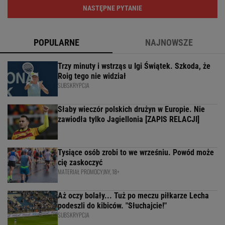
NASTĘPNE PYTANIE
POPULARNE
NAJNOWSZE
Trzy minuty i wstrząs u Igi Świątek. Szkoda, że
Roig tego nie widział
SUBSKRYPCJA
Słaby wieczór polskich drużyn w Europie. Nie
zawiodła tylko Jagiellonia [ZAPIS RELACJI]
Tysiące osób zrobi to we wrześniu. Powód może
cię zaskoczyć
MATERIAŁ PROMOCYJNY, 18+
Aż oczy bolały... Tuż po meczu piłkarze Lecha
podeszli do kibiców. "Słuchajcie!"
SUBSKRYPCJA