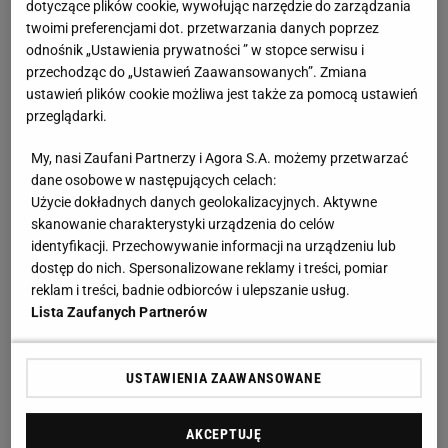
dotyczące plików cookie, wywołując narzędzie do zarządzania
niż przeciętny
kibic
zapamięta.
twoimi preferencjami dot. przetwarzania danych poprzez
odnośnik „Ustawienia prywatności ” w stopce serwisu i
Wczoraj urodzony w Gandawie kolarz chciał. 36-letni
przechodząc do „Ustawień Zaawansowanych”. Zmiana
ustawień plików cookie możliwa jest także za pomocą ustawień
Brytyjczyk drugiego dnia torowych zmagań
przeglądarki.
zrealizował ostatni cel kariery i wywalczył olimpijskie
My, nasi Zaufani Partnerzy i Agora S.A. możemy przetwarzać
złoto w wyścigu drużynowym na dochodzenie. "Sir
dane osobowe w następujących celach:
Wiggo" w towarzystwie Stevena Burke'a, Edwarda
Użycie dokładnych danych geolokalizacyjnych. Aktywne
Clancy'ego i Owaina Doulla w ciągu jednego
skanowanie charakterystyki urządzenia do celów
wieczoru dwukrotnie pobił rekord świata i w finale
identyfikacji. Przechowywanie informacji na urządzeniu lub
dostęp do nich. Spersonalizowane reklamy i treści, pomiar
pokonał kadrę Australii, zdobywając swój ósmy
reklam i treści, badnie odbiorców i ulepszanie usług.
olimpijski medal, a piąty złoty. Tak jak obiecał trzy
Lista Zaufanych Partnerów
lata temu, gdy fiaskiem skończyła się próba
przedłużania kariery na szosie.
USTAWIENIA ZAAWANSOWANE
- Liczy się tylko złoto. Wszystko inne nie jest ważne,
AKCEPTUJĘ
satysfakcjonuje mnie tylko zwycięstwo -