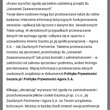
chcesz wycofać zgodę uprzednio udzieloną przejdź do
„Ustawień Zaawansowanych”.
Twoje dane osobowe mogą być przetwarzane także do celów
badania i mierzenia informacji dotyczących funkcjonowania
serwisów i aplikacji lub łączone z danymi dot. świadczonych
Tobie usług. W określonych przypadkach przetwarzanie
danych nie wymaga zgody i odbywa się w oparciu o
uzasadniony interes Gazeta.pl, jej spółki powiązanej – Agora
S.A. – lub Zaufanych Partnerów. Takiemu przetwarzaniu
możesz się sprzeciwić, przechodząc do „Ustawień
Zaawansowanych” lub przez kontakt z administratorem – w
zależności od zakresu sprzeciwu i podmiotu, wobec którego
jest kierowany. Więcej informacji o przetwarzaniu danych
Bradley Wiggins od kilku lat nie musi już nic. Cztery
osobowych znajdziesz w dokumencie
Polityka Prywatności
Gazeta.pl
i
Polityka Prywatności Agora S.A.
złote medale igrzysk olimpijskich, siedem tytułów
mistrza świata
na torze. Wygrana w Tour de France i
Klikając „Akceptuję” wyrażasz też zgodę na zainstalowanie i
wyścigach Paryż-Nicea czy Criterium du Dauphine.
przechowywanie plików cookie Gazeta.pl sp. z o.o., jej
Zaufanych Partnerów i Agora S.A. na Twoim urządzeniu
Podium
Vuelta a Espana
. Mistrzostwo świata w
końcowym. Możesz w każdej chwili zmienić swoje preferencje
jeździe na czas na szosie. Rekord godzinny. Więcej