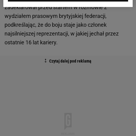
zadeklarował przed startem w rozmowie z
wydziałem prasowym brytyjskiej federacji,
podkreślając, że do boju staje jako członek
najsilniejszej reprezentacji, w jakiej jechał przez
ostatnie 16 lat kariery.