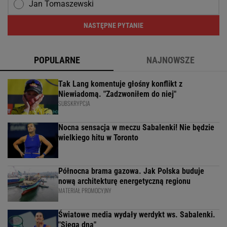
Jan Tomaszewski
NASTĘPNE PYTANIE
POPULARNE
NAJNOWSZE
Tak Lang komentuje głośny konflikt z
Niewiadomą. "Zadzwoniłem do niej"
SUBSKRYPCJA
Nocna sensacja w meczu Sabalenki! Nie będzie
wielkiego hitu w Toronto
Północna brama gazowa. Jak Polska buduje
nową architekturę energetyczną regionu
MATERIAŁ PROMOCYJNY
Światowe media wydały werdykt ws. Sabalenki.
"Sięga dna"