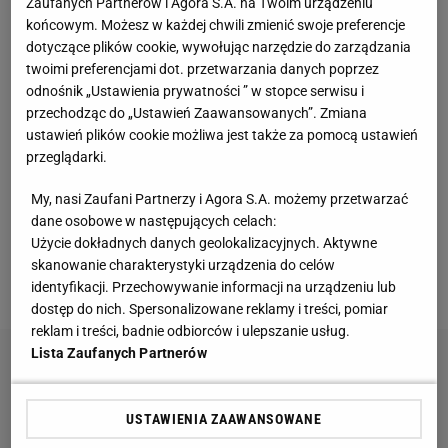
Zaufanych Partnerów i Agora S.A. na Twoim urządzeniu
Londynie. I zadziałało. Ale bez przyjemności, bo
końcowym. Możesz w każdej chwili zmienić swoje preferencje
dotyczące plików cookie, wywołując narzędzie do zarządzania
Londyn jest - a przynajmniej był cztery lata temu -
twoimi preferencjami dot. przetwarzania danych poprzez
koszmarem rolkarza. Niby są przyjemne ścieżki dla
odnośnik „Ustawienia prywatności ” w stopce serwisu i
rowerzystów. Ale rowerzysta nie ma na nich
przechodząc do „Ustawień Zaawansowanych”. Zmiana
ustawień plików cookie możliwa jest także za pomocą ustawień
pierwszeństwa - a przynajmniej nie miał cztery lata
przeglądarki.
temu - przed samochodem wyjeżdżającym z
bocznej dróżki czy bramy. Rolkarz tym bardziej nie
My, nasi Zaufani Partnerzy i Agora S.A. możemy przetwarzać
dane osobowe w następujących celach:
ma, a rolki mają bardzo kiepskie hamulce. Nie jest to
Użycie dokładnych danych geolokalizacyjnych. Aktywne
mieszanka, która buduje wewnętrzny spokój
skanowanie charakterystyki urządzenia do celów
podczas podróży.
identyfikacji. Przechowywanie informacji na urządzeniu lub
dostęp do nich. Spersonalizowane reklamy i treści, pomiar
reklam i treści, badnie odbiorców i ulepszanie usług.
Lista Zaufanych Partnerów
USTAWIENIA ZAAWANSOWANE