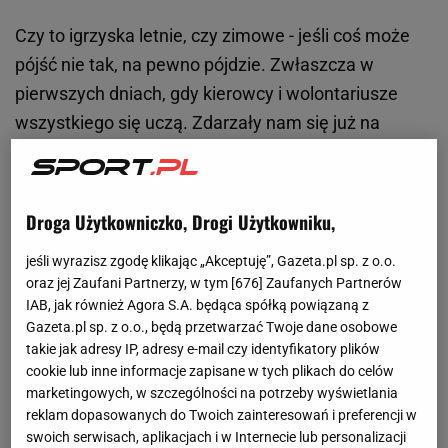
Czy to igrzyska letnie, czy zimowe - jeśli coś może
pójść nie tak, na pewno pójdzie. Zwłaszcza w
pierwszych dniach, gdy kierowcy i wolontariusze
wszystkiego się uczą. Zdarzały nam się już na
igrzyskach podróże autobusami uprowadzonymi
przez kierowcę, który nie znał drogi i nie chciał
stanąć
oko
w oko z tą prawdą. Jeździliśmy z
Droga Użytkowniczko, Drogi Użytkowniku,
kierowcami, którzy sami wymyślali sobie, gdzie jest
jeśli wyrazisz zgodę klikając „Akceptuję”, Gazeta.pl sp. z o.o.
przystanek. Zdarzało nam się wysiąść przez okno,
oraz jej Zaufani Partnerzy, w tym [
676
] Zaufanych Partnerów
gdy japoński kierowca nie chciał otworzyć drzwi, a
IAB, jak również Agora S.A. będąca spółką powiązaną z
zbliżał się start Adama Małysza. Widzieliśmy
Gazeta.pl sp. z o.o., będą przetwarzać Twoje dane osobowe
takie jak adresy IP, adresy e-mail czy identyfikatory plików
kierowców, którzy ruszali do rękoczynów, gdy ktoś
cookie lub inne informacje zapisane w tych plikach do celów
ich wersji rozkładu przystanków nie przyjął. Ale
marketingowych, w szczególności na potrzeby wyświetlania
nawet z tymi uprzedzająco grzecznymi i pilnującymi
reklam dopasowanych do Twoich zainteresowań i preferencji w
swoich serwisach, aplikacjach i w Internecie lub personalizacji
wyznaczonych przystanków - Brazylia oddelegowała