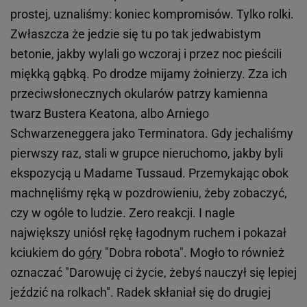
prostej, uznaliśmy: koniec kompromisów. Tylko rolki.
Zwłaszcza że jedzie się tu po tak jedwabistym
betonie, jakby wylali go wczoraj i przez noc pieścili
miękką gąbką. Po drodze mijamy żołnierzy. Zza ich
przeciwsłonecznych okularów patrzy kamienna
twarz Bustera Keatona, albo Arniego
Schwarzeneggera jako Terminatora. Gdy jechaliśmy
pierwszy raz, stali w grupce nieruchomo, jakby byli
ekspozycją u Madame Tussaud. Przemykając obok
machnęliśmy ręką w pozdrowieniu, żeby zobaczyć,
czy w ogóle to ludzie. Zero reakcji. I nagle
największy uniósł rękę łagodnym ruchem i pokazał
kciukiem do
góry
"Dobra robota". Mogło to również
oznaczać "Darowuję ci życie, żebyś nauczył się lepiej
jeździć na rolkach". Radek skłaniał się do drugiej