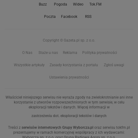
Buzz
Pogoda
Wideo
Tok.FM
Poczta
Facebook
RSS
Copyright © Gazeta.pl sp. z o.o.
O Nas
Staże u nas
Reklama
Polityka prywatności
Wszystkie artykuły
Zasady korzystania z portalu
Zgłoś uwagi
Ustawienia prywatności
Właściciel niniejszego serwisu nie wyraża zgody na zwielokrotnianie ani inne
korzystanie z utworów rozpowszechnionych w tym serwisie, w celu
eksploracji tekstów i danych. Więcej informacji w
zastrzeżeniu dot. eksploracji tekstów i danych
Treści z
serwisów internetowych Grupy Wyborcza.pl
oraz serwisu tokfm.pl
prezentujemy w ramach komercyjnej współpracy z ich wydawcami:
Wyborcza sp. z o.o. oraz Grupą Radiową Agory sp. z o.o.