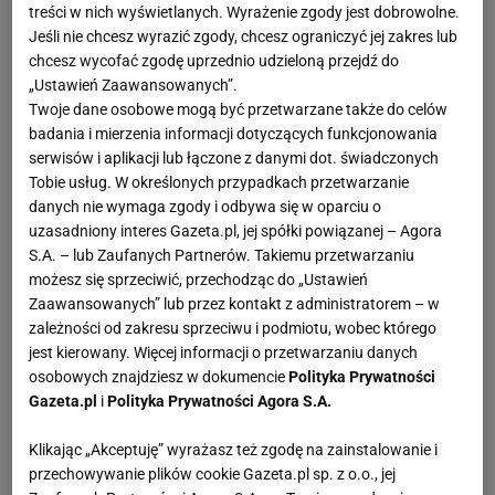
treści w nich wyświetlanych. Wyrażenie zgody jest dobrowolne.
do tej trudnej służby bardzo pokojowo nastawionych
Jeśli nie chcesz wyrazić zgody, chcesz ograniczyć jej zakres lub
ludzi - często marnujesz czas. Transport olimpijski
chcesz wycofać zgodę uprzednio udzieloną przejdź do
„Ustawień Zaawansowanych”.
został wymyślony po to, żeby każdy akredytowany
Twoje dane osobowe mogą być przetwarzane także do celów
dojechał tam gdzie chce. Ale niekoniecznie po to,
badania i mierzenia informacji dotyczących funkcjonowania
żeby dojechał na czas. Zawsze znajdzie się taka
serwisów i aplikacji lub łączone z danymi dot. świadczonych
linia autobusowa, która jest przemyślnie zastawioną
Tobie usług. W określonych przypadkach przetwarzanie
danych nie wymaga zgody i odbywa się w oparciu o
pułapką: masz przejechać
kilometr
, a po godzinie
uzasadniony interes Gazeta.pl, jej spółki powiązanej – Agora
jeszcze cię nie ma na miejscu. Są takie linie w Rio.
S.A. – lub Zaufanych Partnerów. Takiemu przetwarzaniu
Ale się im nie damy. Zabraliśmy z Warszawy swój
możesz się sprzeciwić, przechodząc do „Ustawień
Zaawansowanych” lub przez kontakt z administratorem – w
własny transport. Ciężki, łącznie szesnastokołowy,
zależności od zakresu sprzeciwu i podmiotu, wobec którego
panoszy się w walizkach. Ale było warto.
jest kierowany. Więcej informacji o przetwarzaniu danych
osobowych znajdziesz w dokumencie
Polityka Prywatności
"Wylądowaliśmy w Rio, zobaczyliśmy raj"
Gazeta.pl
i
Polityka Prywatności Agora S.A.
Klikając „Akceptuję” wyrażasz też zgodę na zainstalowanie i
Pomysł nie jest nowy, jeden z nas (dla ułatwienia
przechowywanie plików cookie Gazeta.pl sp. z o.o., jej
napiszemy, że Paweł) wypróbował go już w