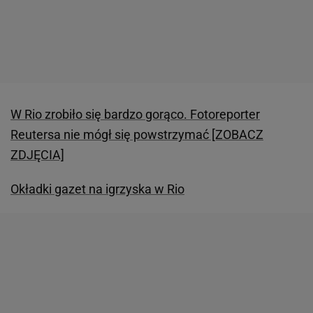
W Rio zrobiło się bardzo gorąco. Fotoreporter
Reutersa nie mógł się powstrzymać [ZOBACZ
ZDJĘCIA]
Okładki gazet na igrzyska w Rio