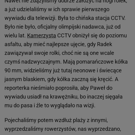
Nawet nie zdążyliśmy dobrze założyć na nogi rolek,
a już udzielaliśmy w ich sprawie pierwszego
wywiadu dla telewizji. Była to chińska stacja CCTV.
Było nie było, oficjalny olimpijski nadawca, już od
wielu lat.
Kamerzysta
CCTV obniżył się do poziomu
asfaltu, aby mieć najlepsze ujęcie, gdy Radek
zawiązywał swoje rolki, choć nie są one wcale
czymś nadzwyczajnym. Mają pomarańczowe kółka
90 mm, widzieliśmy już tutaj neonowe i świecące
jasnym blaskiem, gdy kółka zaczną się kręcić. A
reporterka nieśmiało poprosiła, aby Paweł do
wywiadu usiadł na krawężniku, bo inaczej sięgała
mu do pasa i źle to wyglądało na wizji.
Pojechaliśmy potem wzdłuż plaży z innymi,
wyprzedzaliśmy rowerzystów, nas wyprzedzano,