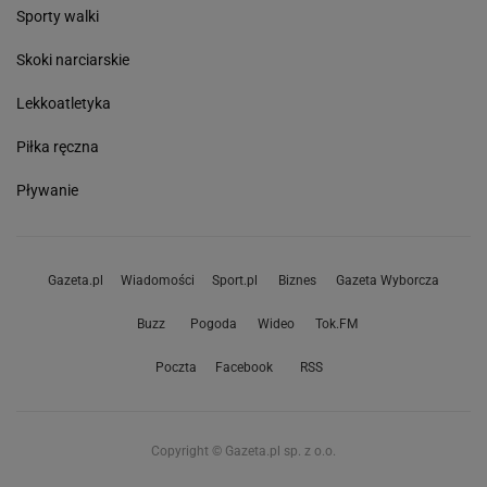
Sporty walki
Skoki narciarskie
Lekkoatletyka
Piłka ręczna
Pływanie
Gazeta.pl
Wiadomości
Sport.pl
Biznes
Gazeta Wyborcza
Buzz
Pogoda
Wideo
Tok.FM
Poczta
Facebook
RSS
Copyright © Gazeta.pl sp. z o.o.