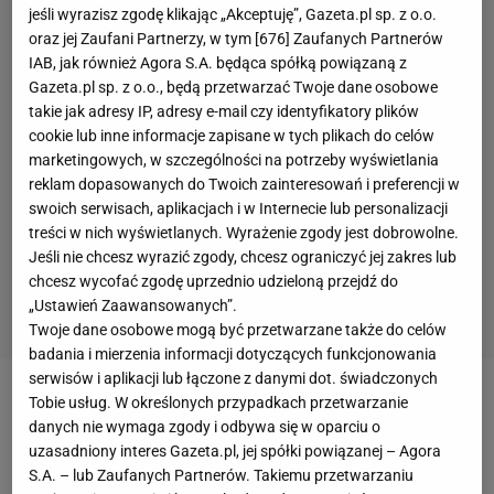
jeśli wyrazisz zgodę klikając „Akceptuję”, Gazeta.pl sp. z o.o.
oraz jej Zaufani Partnerzy, w tym [
676
] Zaufanych Partnerów
IAB, jak również Agora S.A. będąca spółką powiązaną z
Gazeta.pl sp. z o.o., będą przetwarzać Twoje dane osobowe
takie jak adresy IP, adresy e-mail czy identyfikatory plików
cookie lub inne informacje zapisane w tych plikach do celów
marketingowych, w szczególności na potrzeby wyświetlania
reklam dopasowanych do Twoich zainteresowań i preferencji w
swoich serwisach, aplikacjach i w Internecie lub personalizacji
treści w nich wyświetlanych. Wyrażenie zgody jest dobrowolne.
Jeśli nie chcesz wyrazić zgody, chcesz ograniczyć jej zakres lub
chcesz wycofać zgodę uprzednio udzieloną przejdź do
„Ustawień Zaawansowanych”.
Twoje dane osobowe mogą być przetwarzane także do celów
badania i mierzenia informacji dotyczących funkcjonowania
serwisów i aplikacji lub łączone z danymi dot. świadczonych
Tobie usług. W określonych przypadkach przetwarzanie
Do
piątku
rekordem świata
był
wynik
Dong-hyun,
danych nie wymaga zgody i odbywa się w oparciu o
który podczas igrzysk w Londynie uzbierał aż 699
uzasadniony interes Gazeta.pl, jej spółki powiązanej – Agora
punktów. W Rio wynik o jeden punkt lepszy
S.A. – lub Zaufanych Partnerów. Takiemu przetwarzaniu