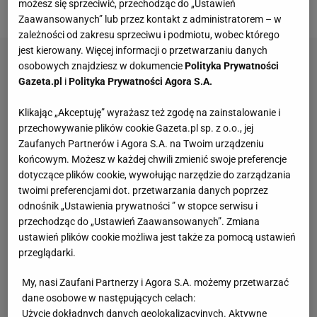
możesz się sprzeciwić, przechodząc do „Ustawień
zanotował jego rodak Woojin Kim.
Zaawansowanych” lub przez kontakt z administratorem – w
zależności od zakresu sprzeciwu i podmiotu, wobec którego
jest kierowany. Więcej informacji o przetwarzaniu danych
osobowych znajdziesz w dokumencie
Polityka Prywatności
Gazeta.pl
i
Polityka Prywatności Agora S.A.
Klikając „Akceptuję” wyrażasz też zgodę na zainstalowanie i
przechowywanie plików cookie Gazeta.pl sp. z o.o., jej
Zaufanych Partnerów i Agora S.A. na Twoim urządzeniu
końcowym. Możesz w każdej chwili zmienić swoje preferencje
dotyczące plików cookie, wywołując narzędzie do zarządzania
twoimi preferencjami dot. przetwarzania danych poprzez
odnośnik „Ustawienia prywatności ” w stopce serwisu i
przechodząc do „Ustawień Zaawansowanych”. Zmiana
ustawień plików cookie możliwa jest także za pomocą ustawień
przeglądarki.
My, nasi Zaufani Partnerzy i Agora S.A. możemy przetwarzać
dane osobowe w następujących celach:
Użycie dokładnych danych geolokalizacyjnych. Aktywne