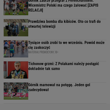
Górnik Zabrze przegrał z Ferencvarosem.
Wicemistrz Polski ma czego żałować [ZAPIS
RELACJI]
Prawdziwa bomba dla kibiców. Oto co trafi do
otwartej telewizji
Tysiące osób zrobi to we wrześniu. Powód może
cię zaskoczyć
MATERIAŁ PROMOCYJNY, 18+
Tichonow grzmi: Z Polakami należy postąpić
dokładnie tak samo
Górnik marnował na potęgę. Jeden gol
zadecydował