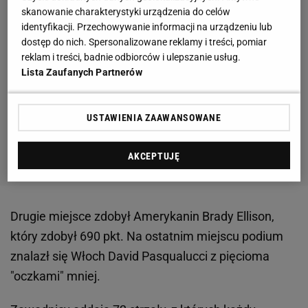
skanowanie charakterystyki urządzenia do celów
identyfikacji. Przechowywanie informacji na urządzeniu lub
dostęp do nich. Spersonalizowane reklamy i treści, pomiar
reklam i treści, badnie odbiorców i ulepszanie usług.
Lista Zaufanych Partnerów
USTAWIENIA ZAAWANSOWANE
AKCEPTUJĘ
Drugie miejsce zdobył Amerykanin Brady Ellison,
który zdobył 690 pkt. Na ostatnim miejscu podium
znalazł się Włoch David Pasqualucci z pięcioma
"oczkami" mniej.