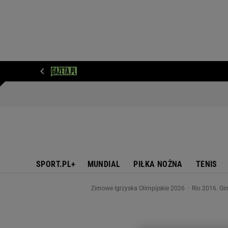
WIADOMOŚCI
NEXT
SPORT
PLOTEK
D
SPORT.PL+
MUNDIAL
PIŁKA NOŻNA
TENIS
Zimowe Igrzyska Olimpijskie 2026
Rio 2016. Gi