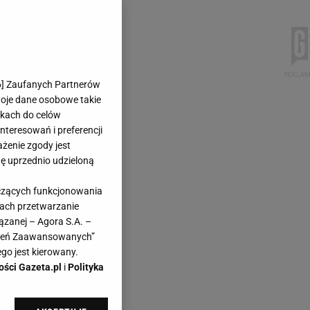
6
] Zaufanych Partnerów
woje dane osobowe takie
likach do celów
teresowań i preferencji
ażenie zgody jest
dę uprzednio udzieloną
yczących funkcjonowania
kach przetwarzanie
ązanej – Agora S.A. –
awień Zaawansowanych”
go jest kierowany.
ości Gazeta.pl
i
Polityka