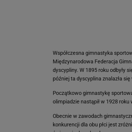
Współczesna gimnastyka sportowa
Międzynarodowa Federacja Gimnas
dyscypliny. W 1895 roku odbyły s
później ta dyscyplina znalazła si
Początkowo gimnastykę sportową 
olimpiadzie nastąpił w 1928 rok
Obecnie w zawodach gimnastycznyc
konkurencji dla obu płci jest zró