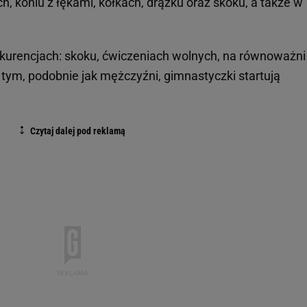
, koniu z łękami, kółkach, drążku oraz skoku, a także w
nkurencjach: skoku, ćwiczeniach wolnych, na równoważni 
ym, podobnie jak mężczyźni, gimnastyczki startują