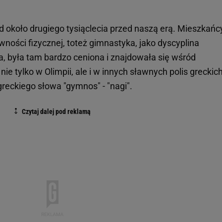
d około drugiego tysiąclecia przed naszą erą. Mieszkańc
ności fizycznej, toteż gimnastyka, jako dyscyplina
ła, była tam bardzo ceniona i znajdowała się wśród
ie tylko w Olimpii, ale i w innych sławnych polis greckich
reckiego słowa "gymnos" - "nagi".