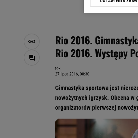
USTAWIENIA ZAA
Klikając „Akceptuję” wyra
Zaufanych Partnerów i A
dotyczące plików cookie,
odnośnik „Ustawienia pr
plików cookie możliwa je
Rio 2016. Gimnastyka
My, nasi Zaufani Partne
Rio 2016. Występy P
Użycie dokładnych danych
Przechowywanie informacji
badnie odbiorców i uleps
tok
27 lipca 2016, 08:30
Gimnastyka sportowa jest nierozer
nowożytnych igrzysk. Obecna w g
organizatorów pierwszej nowożyt