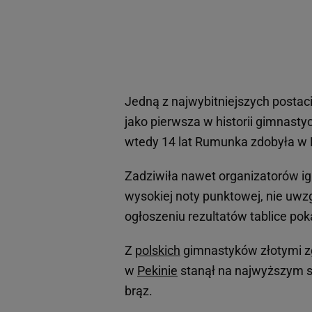
Jedną z najwybitniejszych postac
jako pierwsza w historii gimnasty
wtedy 14 lat Rumunka zdobyła w K
Zadziwiła nawet organizatorów igr
wysokiej noty punktowej, nie uwzg
ogłoszeniu rezultatów tablice poka
Z
polskich
gimnastyków złotymi zgł
w
Pekinie
stanął na najwyższym s
brąz.