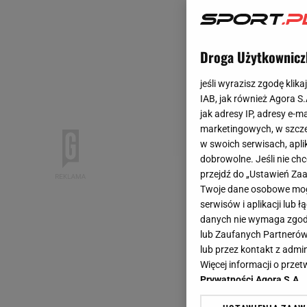
Droga Użytkownicz
jeśli wyrazisz zgodę klika
IAB, jak również Agora S
jak adresy IP, adresy e-m
marketingowych, w szcze
w swoich serwisach, aplik
dobrowolne. Jeśli nie ch
przejdź do „Ustawień Z
Twoje dane osobowe mogą
serwisów i aplikacji lub
danych nie wymaga zgody 
lub Zaufanych Partnerów
lub przez kontakt z admi
Więcej informacji o prz
Prywatności Agora S.A.