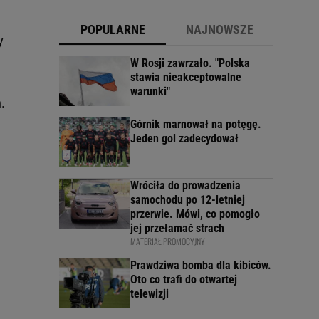
POPULARNE
NAJNOWSZE
y
W Rosji zawrzało. "Polska
stawia nieakceptowalne
warunki"
.
Górnik marnował na potęgę.
Jeden gol zadecydował
Wróciła do prowadzenia
samochodu po 12-letniej
przerwie. Mówi, co pomogło
jej przełamać strach
MATERIAŁ PROMOCYJNY
Prawdziwa bomba dla kibiców.
Oto co trafi do otwartej
telewizji