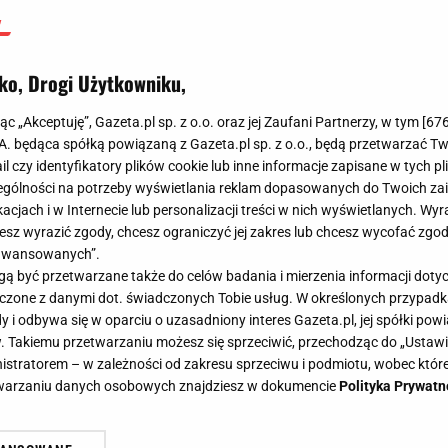
ko, Drogi Użytkowniku,
jąc „Akceptuję”, Gazeta.pl sp. z o.o. oraz jej Zaufani Partnerzy, w tym [
67
.A. będąca spółką powiązaną z Gazeta.pl sp. z o.o., będą przetwarzać T
ail czy identyfikatory plików cookie lub inne informacje zapisane w tych p
gólności na potrzeby wyświetlania reklam dopasowanych do Twoich zain
acjach i w Internecie lub personalizacji treści w nich wyświetlanych. Wyr
cesz wyrazić zgody, chcesz ograniczyć jej zakres lub chcesz wycofać zgo
aawansowanych”.
 być przetwarzane także do celów badania i mierzenia informacji dot
 łączone z danymi dot. świadczonych Tobie usług. W określonych przypad
i odbywa się w oparciu o uzasadniony interes Gazeta.pl, jej spółki powi
. Takiemu przetwarzaniu możesz się sprzeciwić, przechodząc do „Ust
nistratorem – w zależności od zakresu sprzeciwu i podmiotu, wobec które
etwarzaniu danych osobowych znajdziesz w dokumencie
Polityka Prywatn