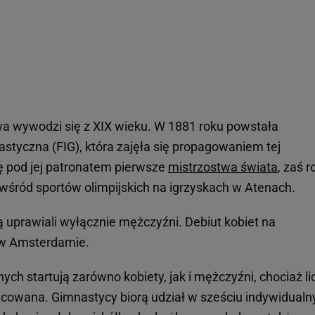
 wywodzi się z XIX wieku. W 1881 roku powstała
tyczna (FIG), która zajęła się propagowaniem tej
ię pod jej patronatem pierwsze
mistrzostwa świata
, zaś r
ę wśród sportów olimpijskich na igrzyskach w Atenach.
uprawiali wyłącznie mężczyźni. Debiut kobiet na
u w Amsterdamie.
h startują zarówno kobiety, jak i mężczyźni, chociaż li
żnicowana. Gimnastycy biorą udział w sześciu indywidualn