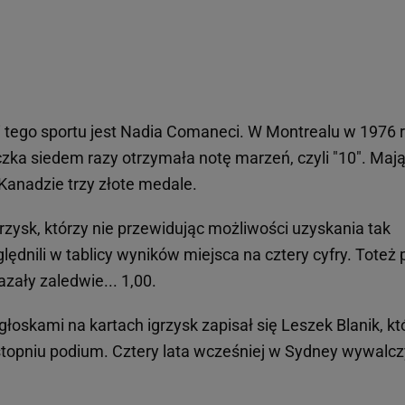
i tego sportu jest Nadia Comaneci. W Montrealu w 1976 
czka siedem razy otrzymała notę marzeń, czyli "10". Maj
anadzie trzy złote medale.
zysk, którzy nie przewidując możliwości uzyskania tak
lędnili w tablicy wyników miejsca na cztery cyfry. Toteż 
zały zaledwie... 1,00.
oskami na kartach igrzysk zapisał się Leszek Blanik, kt
topniu podium. Cztery lata wcześniej w Sydney wywalcz