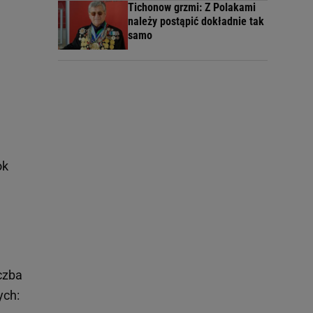
Tichonow grzmi: Z Polakami
należy postąpić dokładnie tak
samo
ok
czba
ych: