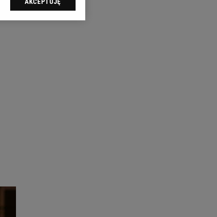
AKCEPTUJĘ
l sp. z o.o., jej
ić swoje preferencje
arzania danych poprzez
ych”. Zmiana ustawień
ach:
 celów identyfikacji.
omiar reklam i treści,