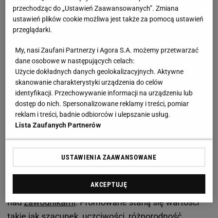
kluczowe wartości, takie jak solidarność, równość i
przechodząc do „Ustawień Zaawansowanych”. Zmiana
ustawień plików cookie możliwa jest także za pomocą ustawień
braterstwo, stanowiące podstawę rozwoju oraz
przeglądarki.
wzrostu tak Ruchu Olimpijskiego, jak i
My, nasi Zaufani Partnerzy i Agora S.A. możemy przetwarzać
Paraolimpijskiego. Akcentowana zostanie potrzeba
dane osobowe w następujących celach:
traktowania wszystkich sportowców w sposób
Użycie dokładnych danych geolokalizacyjnych. Aktywne
jednakowy, a zachowanie wartości sportu, jego
skanowanie charakterystyki urządzenia do celów
inspirującej społecznie funkcji, będzie należycie
identyfikacji. Przechowywanie informacji na urządzeniu lub
dostęp do nich. Spersonalizowane reklamy i treści, pomiar
pielęgnowane.
reklam i treści, badnie odbiorców i ulepszanie usług.
Lista Zaufanych Partnerów
Obie strony będą również współdziałać w celu
podejmowania przedsięwzięć edukacyjnych i
USTAWIENIA ZAAWANSOWANE
popularyzujących sport, podkreślając jedność ruchu
sportowego
. Dojdzie też do wymiany doświadczeń
AKCEPTUJĘ
w zakresie metod treningowych i opieki zdrowotnej
nad
zawodnikami
. Promowane staną się wartości
takie jak szacunek, uczciwości, różnorodność,