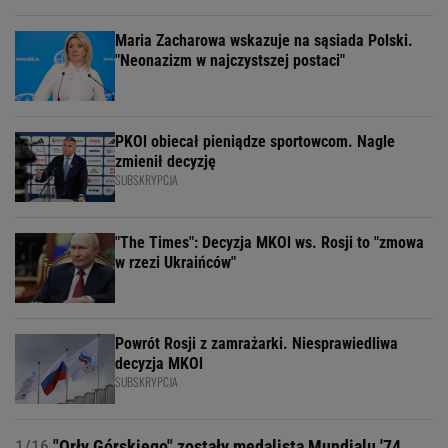
Maria Zacharowa wskazuje na sąsiada Polski.
"Neonazizm w najczystszej postaci"
PKOl obiecał pieniądze sportowcom. Nagle
zmienił decyzję
SUBSKRYPCJA
"The Times": Decyzja MKOl ws. Rosji to "zmowa
w rzezi Ukraińców"
Powrót Rosji z zamrażarki. Niesprawiedliwa
decyzja MKOl
SUBSKRYPCJA
1/16
"Orły Górskiego" zostały medalistą Mundialu '74.