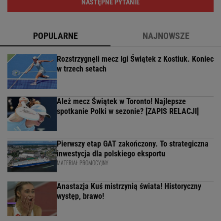
NASTĘPNE PYTANIE
POPULARNE
NAJNOWSZE
Rozstrzygnęli mecz Igi Świątek z Kostiuk. Koniec
w trzech setach
Ależ mecz Świątek w Toronto! Najlepsze
spotkanie Polki w sezonie? [ZAPIS RELACJI]
Pierwszy etap GAT zakończony. To strategiczna
inwestycja dla polskiego eksportu
MATERIAŁ PROMOCYJNY
Anastazja Kuś mistrzynią świata! Historyczny
występ, brawo!