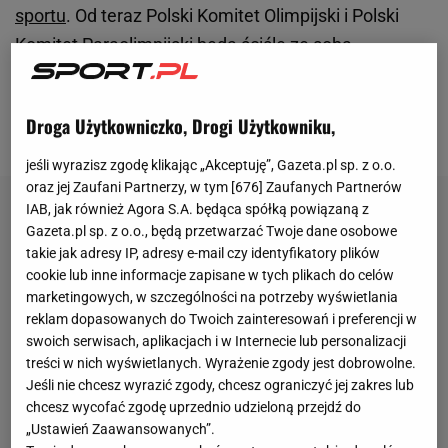
sportu
. Od teraz Polski Komitet Olimpijski i Polski
Komitet Paraolimpijski będą ściśle ze sobą
współpracować. Założenia, jakie znalazły się w
umowie brzmią dumnie i udowadniają, jak piękną
Droga Użytkowniczko, Drogi Użytkowniku,
ideą jest sport.
jeśli wyrazisz zgodę klikając „Akceptuję”, Gazeta.pl sp. z o.o.
oraz jej Zaufani Partnerzy, w tym [
676
] Zaufanych Partnerów
IAB, jak również Agora S.A. będąca spółką powiązaną z
Gazeta.pl sp. z o.o., będą przetwarzać Twoje dane osobowe
takie jak adresy IP, adresy e-mail czy identyfikatory plików
cookie lub inne informacje zapisane w tych plikach do celów
marketingowych, w szczególności na potrzeby wyświetlania
reklam dopasowanych do Twoich zainteresowań i preferencji w
swoich serwisach, aplikacjach i w Internecie lub personalizacji
treści w nich wyświetlanych. Wyrażenie zgody jest dobrowolne.
Jeśli nie chcesz wyrazić zgody, chcesz ograniczyć jej zakres lub
chcesz wycofać zgodę uprzednio udzieloną przejdź do
„Ustawień Zaawansowanych”.