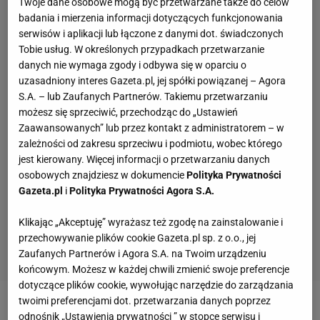
Twoje dane osobowe mogą być przetwarzane także do celów
badania i mierzenia informacji dotyczących funkcjonowania
serwisów i aplikacji lub łączone z danymi dot. świadczonych
Tobie usług. W określonych przypadkach przetwarzanie
danych nie wymaga zgody i odbywa się w oparciu o
uzasadniony interes Gazeta.pl, jej spółki powiązanej – Agora
S.A. – lub Zaufanych Partnerów. Takiemu przetwarzaniu
możesz się sprzeciwić, przechodząc do „Ustawień
Zaawansowanych” lub przez kontakt z administratorem – w
zależności od zakresu sprzeciwu i podmiotu, wobec którego
jest kierowany. Więcej informacji o przetwarzaniu danych
osobowych znajdziesz w dokumencie
Polityka Prywatności
Gazeta.pl
i
Polityka Prywatności Agora S.A.
Klikając „Akceptuję” wyrażasz też zgodę na zainstalowanie i
przechowywanie plików cookie Gazeta.pl sp. z o.o., jej
Zaufanych Partnerów i Agora S.A. na Twoim urządzeniu
końcowym. Możesz w każdej chwili zmienić swoje preferencje
dotyczące plików cookie, wywołując narzędzie do zarządzania
twoimi preferencjami dot. przetwarzania danych poprzez
Obie instytucje zamierzają wspólnie wzmacniać
odnośnik „Ustawienia prywatności ” w stopce serwisu i