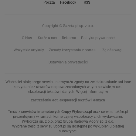
Poczta
Facebook
RSS
Copyright © Gazeta.pl sp. z o.o.
O Nas
Staże u nas
Reklama
Polityka prywatności
Wszystkie artykuły
Zasady korzystania z portalu
Zgłoś uwagi
Ustawienia prywatności
Właściciel niniejszego serwisu nie wyraża zgody na zwielokrotnianie ani inne
korzystanie z utworów rozpowszechnionych w tym serwisie, w celu
eksploracji tekstów i danych. Więcej informacji w
zastrzeżeniu dot. eksploracji tekstów i danych
Treści z
serwisów internetowych Grupy Wyborcza.pl
oraz serwisu tokfm.pl
prezentujemy w ramach komercyjnej współpracy z ich wydawcami:
Wyborcza sp. z o.o. oraz Grupą Radiową Agory sp. z o.o.
Wybrane treści z serwisu Sport.pl są dostępne po wykupieniu płatnej
subskrypcji