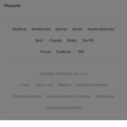
Pływanie
Gazeta.pl
Wiadomości
Sport.pl
Biznes
Gazeta Wyborcza
Buzz
Pogoda
Wideo
Tok.FM
Poczta
Facebook
RSS
Copyright © Gazeta.pl sp. z o.o.
O Nas
Staże u nas
Reklama
Polityka prywatności
Wszystkie artykuły
Zasady korzystania z portalu
Zgłoś uwagi
Ustawienia prywatności
Właściciel niniejszego serwisu nie wyraża zgody na zwielokrotnianie ani inne