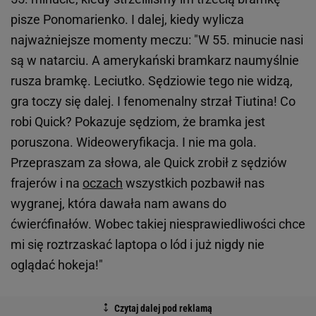
pisze Ponomarienko. I dalej, kiedy wylicza
najważniejsze momenty meczu: "W 55. minucie nasi
są w natarciu. A amerykański bramkarz naumyślnie
rusza bramkę. Leciutko. Sędziowie tego nie widzą,
gra toczy się dalej. I fenomenalny strzał Tiutina! Co
robi Quick? Pokazuje sędziom, że bramka jest
poruszona. Wideoweryfikacja. I nie ma gola.
Przepraszam za słowa, ale Quick zrobił z sędziów
frajerów i na
oczach
wszystkich pozbawił nas
wygranej, która dawała nam awans do
ćwierćfinałów. Wobec takiej niesprawiedliwości chce
mi się roztrzaskać laptopa o lód i już nigdy nie
oglądać hokeja!"