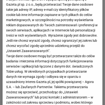
bowiem na chwilę Jonathan Quick, bramkarz
Gazeta.pl sp. z o.o., będą przetwarzać Twoje dane osobowe
Amerykanów, podczas interwencji minimalnie ruszył
takie jak adresy IP, adresy e-mail czy identyfikatory plików
bramkę. Jeden ze słupków wyskoczył z lodu, ale
cookie lub inne informacje zapisane w tych plikach do celów
marketingowych, w szczególności na potrzeby wyświetlania
bramka stała niemal w identycznej pozycji.
reklam dopasowanych do Twoich zainteresowań i preferencji w
Ostatecznie gol nie został uznany.
swoich serwisach, aplikacjach i w Internecie lub personalizacji
treści w nich wyświetlanych. Wyrażenie zgody jest dobrowolne.
Jeśli nie chcesz wyrazić zgody, chcesz ograniczyć jej zakres lub
chcesz wycofać zgodę uprzednio udzieloną przejdź do
„Ustawień Zaawansowanych”.
Twoje dane osobowe mogą być przetwarzane także do celów
badania i mierzenia informacji dotyczących funkcjonowania
serwisów i aplikacji lub łączone z danymi dot. świadczonych
Tobie usług. W określonych przypadkach przetwarzanie
danych nie wymaga zgody i odbywa się w oparciu o
uzasadniony interes Gazeta.pl, jej spółki powiązanej – Agora
S.A. – lub Zaufanych Partnerów. Takiemu przetwarzaniu
możesz się sprzeciwić, przechodząc do „Ustawień
Zaawansowanych” lub przez kontakt z administratorem – w
zależności od zakresu sprzeciwu i podmiotu, wobec którego