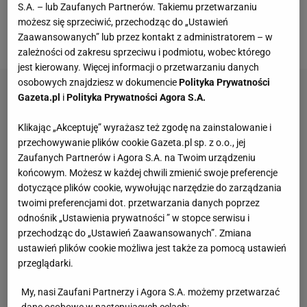
S.A. – lub Zaufanych Partnerów. Takiemu przetwarzaniu
Zawodnik
Detroit Red Wings cieszył się z bramki na
możesz się sprzeciwić, przechodząc do „Ustawień
siedem minut przed końcem meczu.
Zaawansowanych” lub przez kontakt z administratorem – w
zależności od zakresu sprzeciwu i podmiotu, wobec którego
jest kierowany. Więcej informacji o przetwarzaniu danych
osobowych znajdziesz w dokumencie
Polityka Prywatności
Gazeta.pl
i
Polityka Prywatności Agora S.A.
Klikając „Akceptuję” wyrażasz też zgodę na zainstalowanie i
przechowywanie plików cookie Gazeta.pl sp. z o.o., jej
Zaufanych Partnerów i Agora S.A. na Twoim urządzeniu
końcowym. Możesz w każdej chwili zmienić swoje preferencje
dotyczące plików cookie, wywołując narzędzie do zarządzania
twoimi preferencjami dot. przetwarzania danych poprzez
odnośnik „Ustawienia prywatności ” w stopce serwisu i
przechodząc do „Ustawień Zaawansowanych”. Zmiana
ustawień plików cookie możliwa jest także za pomocą ustawień
przeglądarki.
My, nasi Zaufani Partnerzy i Agora S.A. możemy przetwarzać