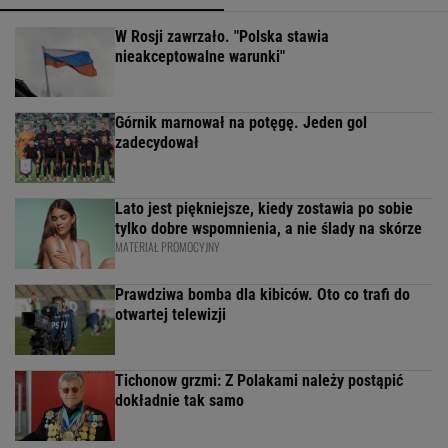
W Rosji zawrzało. "Polska stawia
nieakceptowalne warunki"
Górnik marnował na potęgę. Jeden gol
zadecydował
Lato jest piękniejsze, kiedy zostawia po sobie
tylko dobre wspomnienia, a nie ślady na skórze
MATERIAŁ PROMOCYJNY
Prawdziwa bomba dla kibiców. Oto co trafi do
otwartej telewizji
Tichonow grzmi: Z Polakami należy postąpić
dokładnie tak samo