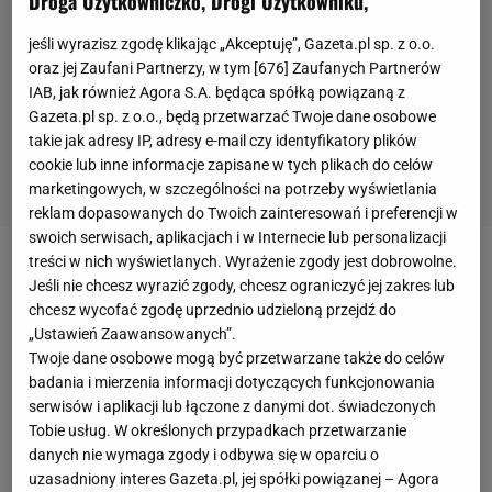
Droga Użytkowniczko, Drogi Użytkowniku,
jeśli wyrazisz zgodę klikając „Akceptuję”, Gazeta.pl sp. z o.o.
oraz jej Zaufani Partnerzy, w tym [
676
] Zaufanych Partnerów
IAB, jak również Agora S.A. będąca spółką powiązaną z
Gazeta.pl sp. z o.o., będą przetwarzać Twoje dane osobowe
takie jak adresy IP, adresy e-mail czy identyfikatory plików
cookie lub inne informacje zapisane w tych plikach do celów
marketingowych, w szczególności na potrzeby wyświetlania
reklam dopasowanych do Twoich zainteresowań i preferencji w
swoich serwisach, aplikacjach i w Internecie lub personalizacji
treści w nich wyświetlanych. Wyrażenie zgody jest dobrowolne.
W pierwszej tercji pokonał bramkarza też 41-letni
Jeśli nie chcesz wyrazić zgody, chcesz ograniczyć jej zakres lub
Jagr. Gwiazdor
reprezentacji
Czech w wygranym
chcesz wycofać zgodę uprzednio udzieloną przejdź do
„Ustawień Zaawansowanych”.
meczu
4:2 z Łotwą zdobył bramkę na 2:1, na pół
Twoje dane osobowe mogą być przetwarzane także do celów
minuty przed końcową syreną.
badania i mierzenia informacji dotyczących funkcjonowania
serwisów i aplikacji lub łączone z danymi dot. świadczonych
Najważniejszym trafieniem popisał się jednak
Tobie usług. W określonych przypadkach przetwarzanie
równolatek Jagra - Alfredsson, którego jedyne
danych nie wymaga zgody i odbywa się w oparciu o
uzasadniony interes Gazeta.pl, jej spółki powiązanej – Agora
trafienie dało Szwecji zwycięstwo nad Szwajcarią.