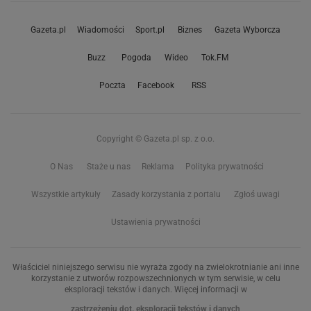
Gazeta.pl
Wiadomości
Sport.pl
Biznes
Gazeta Wyborcza
Buzz
Pogoda
Wideo
Tok.FM
Poczta
Facebook
RSS
Copyright © Gazeta.pl sp. z o.o.
O Nas
Staże u nas
Reklama
Polityka prywatności
Wszystkie artykuły
Zasady korzystania z portalu
Zgłoś uwagi
Ustawienia prywatności
Właściciel niniejszego serwisu nie wyraża zgody na zwielokrotnianie ani inne
korzystanie z utworów rozpowszechnionych w tym serwisie, w celu
eksploracji tekstów i danych. Więcej informacji w
zastrzeżeniu dot. eksploracji tekstów i danych