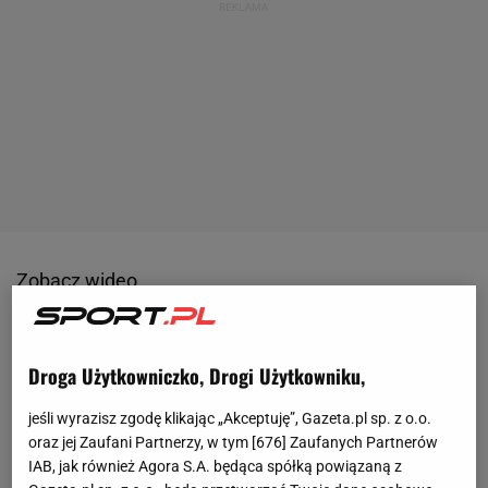
Zobacz wideo
Do tej pory największym sukcesem olimpijskim Pałki
Droga Użytkowniczko, Drogi Użytkowniku,
jest 5. miejsce w biegu indywidualnym na 15
kilometrów
wywalczone w 2006 roku w Turynie. W
jeśli wyrazisz zgodę klikając „Akceptuję”, Gazeta.pl sp. z o.o.
ostatnich sezonach 30-letnia zawodniczka znajduje
oraz jej Zaufani Partnerzy, w tym [
676
] Zaufanych Partnerów
IAB, jak również Agora S.A. będąca spółką powiązaną z
się jednak w życiowej formie. Przed rokiem