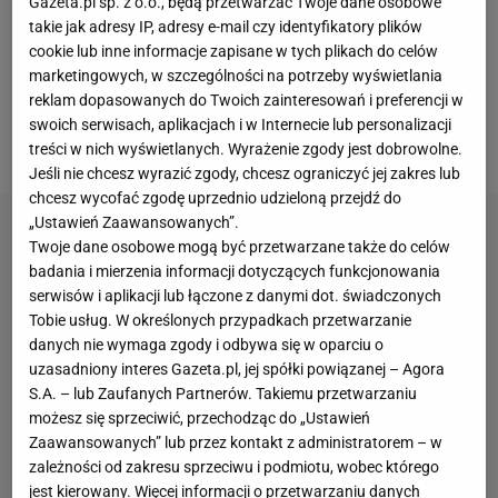
Gazeta.pl sp. z o.o., będą przetwarzać Twoje dane osobowe
wywalczyła srebro mistrzostw świata w Novym
takie jak adresy IP, adresy e-mail czy identyfikatory plików
Mescie w biegu pościgowym, a w tym sezonie zajęła
cookie lub inne informacje zapisane w tych plikach do celów
marketingowych, w szczególności na potrzeby wyświetlania
trzecie miejsce w tej samej konkurencji podczas
reklam dopasowanych do Twoich zainteresowań i preferencji w
Pucharu Świata w Hochfilzen. W klasyfikacji
swoich serwisach, aplikacjach i w Internecie lub personalizacji
generalnej PŚ 2013/14 jest 21.
treści w nich wyświetlanych. Wyrażenie zgody jest dobrowolne.
Jeśli nie chcesz wyrazić zgody, chcesz ograniczyć jej zakres lub
chcesz wycofać zgodę uprzednio udzieloną przejdź do
„Ustawień Zaawansowanych”.
Twoje dane osobowe mogą być przetwarzane także do celów
badania i mierzenia informacji dotyczących funkcjonowania
serwisów i aplikacji lub łączone z danymi dot. świadczonych
Tobie usług. W określonych przypadkach przetwarzanie
danych nie wymaga zgody i odbywa się w oparciu o
uzasadniony interes Gazeta.pl, jej spółki powiązanej – Agora
S.A. – lub Zaufanych Partnerów. Takiemu przetwarzaniu
możesz się sprzeciwić, przechodząc do „Ustawień
Zaawansowanych” lub przez kontakt z administratorem – w
zależności od zakresu sprzeciwu i podmiotu, wobec którego
jest kierowany. Więcej informacji o przetwarzaniu danych