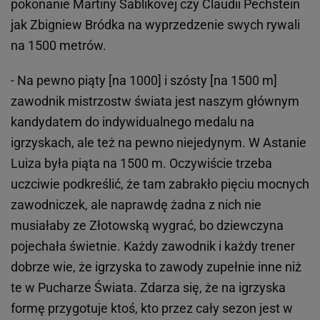
pokonanie Martiny Sablikovej czy Claudii Pechstein
jak Zbigniew Bródka na wyprzedzenie swych rywali
na 1500 metrów.
- Na pewno piąty [na 1000] i szósty [na 1500 m]
zawodnik mistrzostw świata jest naszym głównym
kandydatem do indywidualnego medalu na
igrzyskach, ale też na pewno niejedynym. W Astanie
Luiza była piąta na 1500 m. Oczywiście trzeba
uczciwie podkreślić, że tam zabrakło pięciu mocnych
zawodniczek, ale naprawdę żadna z nich nie
musiałaby ze Złotowską wygrać, bo dziewczyna
pojechała świetnie. Każdy zawodnik i każdy trener
dobrze wie, że igrzyska to zawody zupełnie inne niż
te w Pucharze Świata. Zdarza się, że na igrzyska
formę przygotuje ktoś, kto przez cały sezon jest w