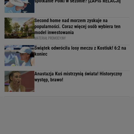
spotkanie Polki w sezonie? [ZAPIS RELACJI]
Second home nad morzem zyskuje na
popularności. Coraz więcej osób wybiera ten
model inwestowania
MATERIAŁ PROMOCYJNY
Świątek odwróciła losy meczu z Kostiuk! 6:2 na
koniec
Anastazja Kuś mistrzynią świata! Historyczny
występ, brawo!