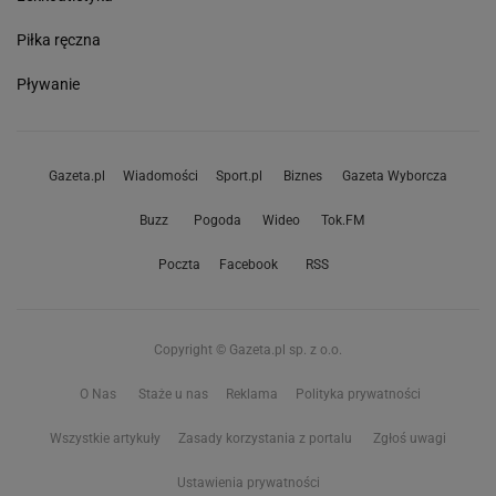
Piłka ręczna
Pływanie
Gazeta.pl
Wiadomości
Sport.pl
Biznes
Gazeta Wyborcza
Buzz
Pogoda
Wideo
Tok.FM
Poczta
Facebook
RSS
Copyright © Gazeta.pl sp. z o.o.
O Nas
Staże u nas
Reklama
Polityka prywatności
Wszystkie artykuły
Zasady korzystania z portalu
Zgłoś uwagi
Ustawienia prywatności