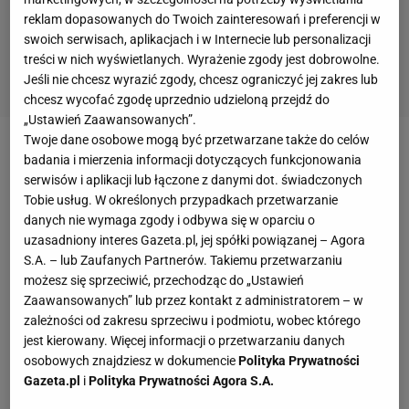
reklam dopasowanych do Twoich zainteresowań i preferencji w
swoich serwisach, aplikacjach i w Internecie lub personalizacji
treści w nich wyświetlanych. Wyrażenie zgody jest dobrowolne.
Jeśli nie chcesz wyrazić zgody, chcesz ograniczyć jej zakres lub
chcesz wycofać zgodę uprzednio udzieloną przejdź do
„Ustawień Zaawansowanych”.
Twoje dane osobowe mogą być przetwarzane także do celów
Z jego kolanem jest już dobrze?
badania i mierzenia informacji dotyczących funkcjonowania
serwisów i aplikacji lub łączone z danymi dot. świadczonych
Tobie usług. W określonych przypadkach przetwarzanie
- Na szczęście to nie była poważna
kontuzja
. Po
danych nie wymaga zgody i odbywa się w oparciu o
prostu w końcowej fazie przygotowań do sezonu
uzasadniony interes Gazeta.pl, jej spółki powiązanej – Agora
Bródka się przeforsował. Kolano bolało, przez trzy
S.A. – lub Zaufanych Partnerów. Takiemu przetwarzaniu
możesz się sprzeciwić, przechodząc do „Ustawień
tygodnie musiał trenować lżej, żeby wszystko
Zaawansowanych” lub przez kontakt z administratorem – w
wróciło do normy. Pewnie też dlatego w Calgary i
zależności od zakresu sprzeciwu i podmiotu, wobec którego
Salt Lake City nie startował tak dobrze jak w
jest kierowany. Więcej informacji o przetwarzaniu danych
osobowych znajdziesz w dokumencie
Polityka Prywatności
Astanie. Ale teraz już na pewno wszystko jest w
Gazeta.pl
i
Polityka Prywatności Agora S.A.
porządku. Nasz lider jest czwarty w Pucharze Świata