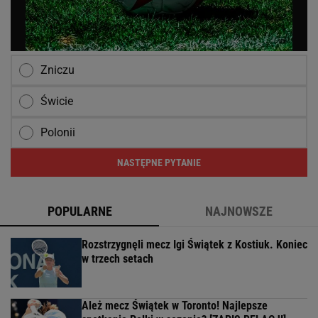
Zniczu
Świcie
Polonii
NASTĘPNE PYTANIE
POPULARNE
NAJNOWSZE
Rozstrzygnęli mecz Igi Świątek z Kostiuk. Koniec
w trzech setach
Ależ mecz Świątek w Toronto! Najlepsze