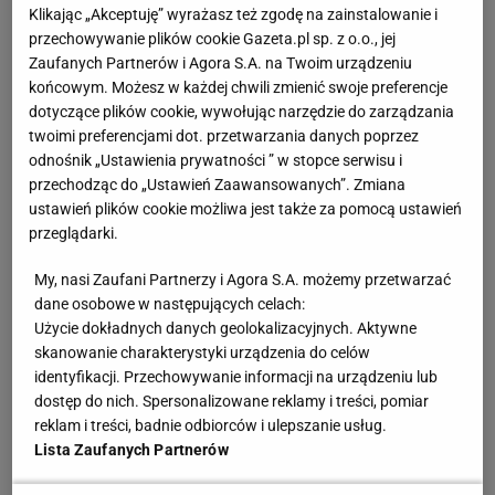
na swoim koronnym dystansie, a do tego jest pewny
Klikając „Akceptuję” wyrażasz też zgodę na zainstalowanie i
olimpijskiego startu i na 1500, i na 1000 metrów.
przechowywanie plików cookie Gazeta.pl sp. z o.o., jej
Zaufanych Partnerów i Agora S.A. na Twoim urządzeniu
końcowym. Możesz w każdej chwili zmienić swoje preferencje
Gorzej wygląda sytuacja drużyny. Brązowych
dotyczące plików cookie, wywołując narzędzie do zarządzania
medalistów tegorocznych mistrzostw świata
twoimi preferencjami dot. przetwarzania danych poprzez
odnośnik „Ustawienia prywatności ” w stopce serwisu i
zabraknie w zespołowej rywalizacji o medale
przechodząc do „Ustawień Zaawansowanych”. Zmiana
igrzysk?
ustawień plików cookie możliwa jest także za pomocą ustawień
przeglądarki.
- Mamy niepewną sytuację, ale wszyscy w
Polskim
My, nasi Zaufani Partnerzy i Agora S.A. możemy przetwarzać
Związku Łyżwiarstwa Szybkiego dobrze wiemy,
dane osobowe w następujących celach:
dlaczego ona się skomplikowała. Męską drużynę
Użycie dokładnych danych geolokalizacyjnych. Aktywne
tworzą Bródka, Konrad Niedźwiedzki i Jan
skanowanie charakterystyki urządzenia do celów
identyfikacji. Przechowywanie informacji na urządzeniu lub
Szymański. Ostatni z nich był chory, dlatego w Salt
dostęp do nich. Spersonalizowane reklamy i treści, pomiar
Lake City musieliśmy wstawić rezerwowego
reklam i treści, badnie odbiorców i ulepszanie usług.
Rolanda Cieślaka. On nie jest tak szybki jak pozostali
Lista Zaufanych Partnerów
zawodnicy. Nie wytrzymał tempa kolegów, drużyna