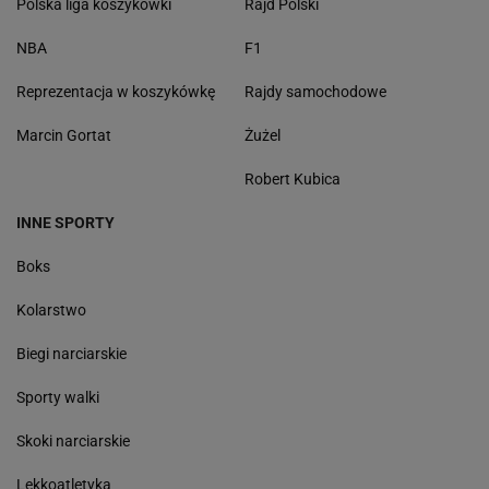
Polska liga koszykówki
Rajd Polski
NBA
F1
Reprezentacja w koszykówkę
Rajdy samochodowe
Marcin Gortat
Żużel
Robert Kubica
INNE SPORTY
Boks
Kolarstwo
Biegi narciarskie
Sporty walki
Skoki narciarskie
Lekkoatletyka