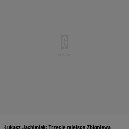
Łukasz Jachimiak: Trzecie miejsce Zbigniewa