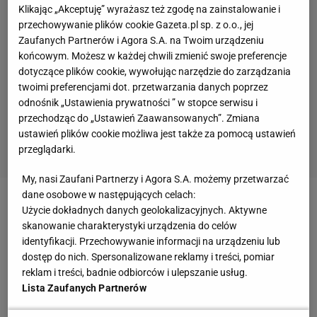
Klikając „Akceptuję” wyrażasz też zgodę na zainstalowanie i
przechowywanie plików cookie Gazeta.pl sp. z o.o., jej
Zaufanych Partnerów i Agora S.A. na Twoim urządzeniu
końcowym. Możesz w każdej chwili zmienić swoje preferencje
dotyczące plików cookie, wywołując narzędzie do zarządzania
twoimi preferencjami dot. przetwarzania danych poprzez
odnośnik „Ustawienia prywatności ” w stopce serwisu i
przechodząc do „Ustawień Zaawansowanych”. Zmiana
ustawień plików cookie możliwa jest także za pomocą ustawień
przeglądarki.
My, nasi Zaufani Partnerzy i Agora S.A. możemy przetwarzać
dane osobowe w następujących celach:
Na końcu filmu sportowcy siedzą na wózkach i stoją
Użycie dokładnych danych geolokalizacyjnych. Aktywne
skanowanie charakterystyki urządzenia do celów
obok siebie w rzędzie przybierając groźne pozy. Na
identyfikacji. Przechowywanie informacji na urządzeniu lub
mrocznym tle wyglądają jak bohaterowie filmów o X-
dostęp do nich. Spersonalizowane reklamy i treści, pomiar
Menach, komiksowych bohaterach o
reklam i treści, badnie odbiorców i ulepszanie usług.
Lista Zaufanych Partnerów
nadnaturalnych zdolnościach, ratujących świat
przed zagładą. "Superludzie! Ciary przechodzą po