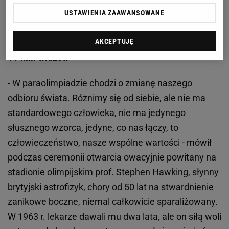
plecach!" - napisał jeden z internautów.
USTAWIENIA ZAAWANSOWANE
AKCEPTUJĘ
11 mln widzów
- W paraolimpiadzie chodzi o zmianę naszego
odbioru świata. Różnimy się od siebie, ale nie ma
standardowego człowieka, nie ma jedynego
słusznego wzorca, jedyne, co nas łączy, to
człowieczeństwo, nasze wspólne wartości - mówił
podczas ceremonii otwarcia owacyjnie powitany na
stadionie olimpijskim prof. Stephen Hawking, słynny
brytyjski astrofizyk, chory od 50 lat na stwardnienie
zanikowe boczne, niemal całkowicie sparaliżowany.
W 1963 r. lekarze dawali mu dwa lata, ale on siłą woli