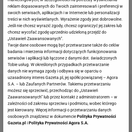
widzimy bohaterów igrzysk - jednorękich i
reklam dopasowanych do Twoich zainteresowań i preferencji w
jednonogich pływaków w basenie, niewidomych
swoich serwisach, aplikacjach i w Internecie lub personalizacji
piłkarzy, upośledzonych ruchowo lekkoatletów i
treści w nich wyświetlanych. Wyrażenie zgody jest dobrowolne.
Jeśli nie chcesz wyrazić zgody, chcesz ograniczyć jej zakres lub
zawodników grających w murderball, czyli rugby na
chcesz wycofać zgodę uprzednio udzieloną przejdź do
wózkach. Trenują ciężko, na ich twarzach widać
„Ustawień Zaawansowanych”.
napięcie, ale też satysfakcję. "Thank you for letting
Twoje dane osobowe mogą być przetwarzane także do celów
me be myself", czyli "Dzięki, że pozwalacie mi być
badania i mierzenia informacji dotyczących funkcjonowania
serwisów i aplikacji lub łączone z danymi dot. świadczonych
sobą" - rapuje w stylu gangsta Public Enemy.
Tobie usług. W określonych przypadkach przetwarzanie
danych nie wymaga zgody i odbywa się w oparciu o
uzasadniony interes Gazeta.pl, jej spółki powiązanej – Agora
S.A. – lub Zaufanych Partnerów. Takiemu przetwarzaniu
możesz się sprzeciwić, przechodząc do „Ustawień
Zaawansowanych” lub przez kontakt z administratorem – w
zależności od zakresu sprzeciwu i podmiotu, wobec którego
jest kierowany. Więcej informacji o przetwarzaniu danych
osobowych znajdziesz w dokumencie
Polityka Prywatności
Gazeta.pl
i
Polityka Prywatności Agora S.A.