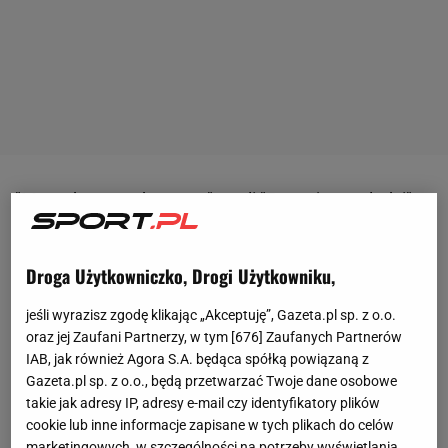
"Meet the superhumans", czyli "Poznaj superludzi" -
tak reklamuje telewizja Channel 4
transmisje
z
paraolimpiady, czyli odbywających się kilka tygodni
Droga Użytkowniczko, Drogi Użytkowniku,
po igrzyskach zmagań niepełnosprawnych
sportowców.
jeśli wyrazisz zgodę klikając „Akceptuję”, Gazeta.pl sp. z o.o.
oraz jej Zaufani Partnerzy, w tym [
676
] Zaufanych Partnerów
IAB, jak również Agora S.A. będąca spółką powiązaną z
Reklamówka robi furorę w internecie. W tle słychać
Gazeta.pl sp. z o.o., będą przetwarzać Twoje dane osobowe
mocny rap w wykonaniu Public Enemy - "Harder
takie jak adresy IP, adresy e-mail czy identyfikatory plików
Than You Think" ("Trudniej niż myślisz"). W teledysku
cookie lub inne informacje zapisane w tych plikach do celów
marketingowych, w szczególności na potrzeby wyświetlania