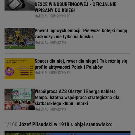
DESCE WINDSURFINGOWEJ - OFICJALNIE
WPISANY DO KSIĘGI
MATERIAŁ PROMOCYJNY PR
Powrót ligowych emocji. Pierwsze kolejki mogą
zaskoczyć nie tylko na boisku
MATERIAŁ PROMOCYJNY
Spacer dla niej, rower dla niego? Tak różnią się
profile aktywności Polek i Polaków
MATERIAŁ PROMOCYJNY PR
Współpraca AZS Olsztyn i Energa nabiera
tempa. Istotna współpraca strategiczna dla
siatkarskiego klubu i marki
MATERIAŁ PROMOCYJNY
1/100
Józef Piłsudski w 1918 r. objął stanowisko: