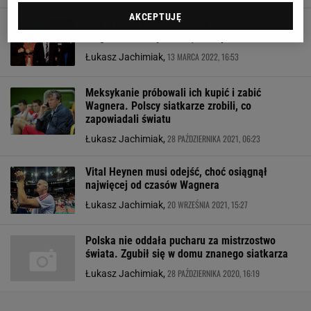
AKCEPTUJĘ
Meksykanie próbowali ich kupić i zabić
Wagnera. Polacy zrobili, co zapowiadali światu
13 MARCA 2022, 16:53
Łukasz Jachimiak,
Meksykanie próbowali ich kupić i zabić
Wagnera. Polscy siatkarze zrobili, co
zapowiadali światu
28 PAŹDZIERNIKA 2021, 06:23
Łukasz Jachimiak,
Vital Heynen musi odejść, choć osiągnął
najwięcej od czasów Wagnera
20 WRZEŚNIA 2021, 15:27
Łukasz Jachimiak,
Polska nie oddała pucharu za mistrzostwo
świata. Zgubił się w domu znanego siatkarza
28 PAŹDZIERNIKA 2020, 16:19
Łukasz Jachimiak,