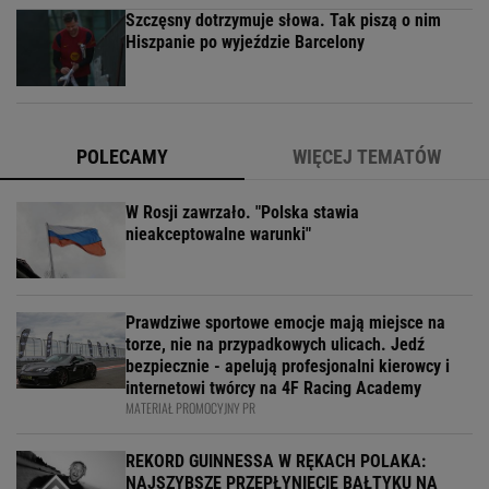
Szczęsny dotrzymuje słowa. Tak piszą o nim
Hiszpanie po wyjeździe Barcelony
POLECAMY
WIĘCEJ TEMATÓW
W Rosji zawrzało. "Polska stawia
nieakceptowalne warunki"
Prawdziwe sportowe emocje mają miejsce na
torze, nie na przypadkowych ulicach. Jedź
bezpiecznie - apelują profesjonalni kierowcy i
internetowi twórcy na 4F Racing Academy
MATERIAŁ PROMOCYJNY PR
REKORD GUINNESSA W RĘKACH POLAKA:
NAJSZYBSZE PRZEPŁYNIĘCIĘ BAŁTYKU NA