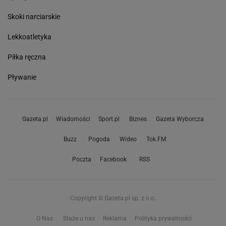
Skoki narciarskie
Lekkoatletyka
Piłka ręczna
Pływanie
Gazeta.pl
Wiadomości
Sport.pl
Biznes
Gazeta Wyborcza
Buzz
Pogoda
Wideo
Tok.FM
Poczta
Facebook
RSS
Copyright © Gazeta.pl sp. z o.o.
O Nas
Staże u nas
Reklama
Polityka prywatności