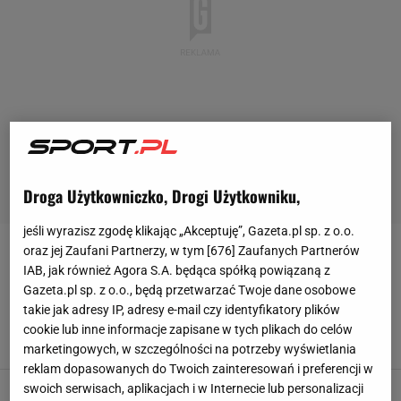
Droga Użytkowniczko, Drogi Użytkowniku,
jeśli wyrazisz zgodę klikając „Akceptuję”, Gazeta.pl sp. z o.o.
oraz jej Zaufani Partnerzy, w tym [
676
] Zaufanych Partnerów
HUBERT WAGNER
IAB, jak również Agora S.A. będąca spółką powiązaną z
Gazeta.pl sp. z o.o., będą przetwarzać Twoje dane osobowe
Grbić i Polacy wciąż muszą o tym
takie jak adresy IP, adresy e-mail czy identyfikatory plików
słuchać. "Kat" spełnił obietnicę
cookie lub inne informacje zapisane w tych plikach do celów
SUBSKRYPCJA
marketingowych, w szczególności na potrzeby wyświetlania
reklam dopasowanych do Twoich zainteresowań i preferencji w
swoich serwisach, aplikacjach i w Internecie lub personalizacji
Gangsterzy porwali polską legendę. Skazali go