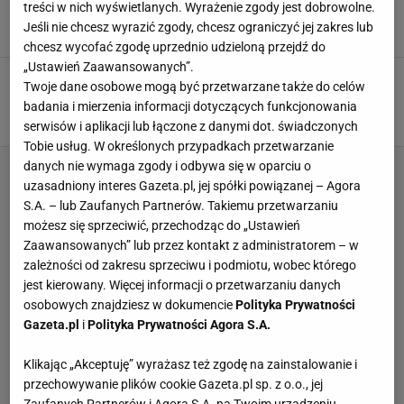
na śmierć. Kule świszczały dookoła
treści w nich wyświetlanych. Wyrażenie zgody jest dobrowolne.
Jeśli nie chcesz wyrazić zgody, chcesz ograniczyć jej zakres lub
SUBSKRYPCJA
chcesz wycofać zgodę uprzednio udzieloną przejdź do
„Ustawień Zaawansowanych”.
Rekord! Niewiarygodny wyczyn Grbicia.
Twoje dane osobowe mogą być przetwarzane także do celów
Najlepsza taka seria w historii
badania i mierzenia informacji dotyczących funkcjonowania
SUBSKRYPCJA
serwisów i aplikacji lub łączone z danymi dot. świadczonych
Tobie usług. W określonych przypadkach przetwarzanie
danych nie wymaga zgody i odbywa się w oparciu o
uzasadniony interes Gazeta.pl, jej spółki powiązanej – Agora
S.A. – lub Zaufanych Partnerów. Takiemu przetwarzaniu
możesz się sprzeciwić, przechodząc do „Ustawień
Zaawansowanych” lub przez kontakt z administratorem – w
zależności od zakresu sprzeciwu i podmiotu, wobec którego
jest kierowany. Więcej informacji o przetwarzaniu danych
osobowych znajdziesz w dokumencie
Polityka Prywatności
Gazeta.pl
i
Polityka Prywatności Agora S.A.
Klikając „Akceptuję” wyrażasz też zgodę na zainstalowanie i
przechowywanie plików cookie Gazeta.pl sp. z o.o., jej
Zaufanych Partnerów i Agora S.A. na Twoim urządzeniu