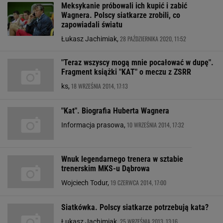
Meksykanie próbowali ich kupić i zabić
Wagnera. Polscy siatkarze zrobili, co
zapowiadali światu
28 PAŹDZIERNIKA 2020, 11:52
Łukasz Jachimiak,
"Teraz wszyscy mogą mnie pocałować w dupę".
Fragment książki "KAT" o meczu z ZSRR
18 WRZEŚNIA 2014, 17:13
ks,
"Kat". Biografia Huberta Wagnera
10 WRZEŚNIA 2014, 17:32
Informacja prasowa,
Wnuk legendarnego trenera w sztabie
trenerskim MKS-u Dąbrowa
19 CZERWCA 2014, 17:00
Wojciech Todur,
Siatkówka. Polscy siatkarze potrzebują kata?
25 WRZEŚNIA 2013, 13:16
Łukasz Jachimiak,