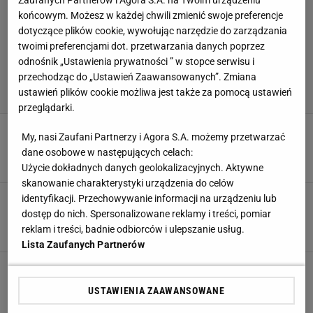
końcowym. Możesz w każdej chwili zmienić swoje preferencje
dotyczące plików cookie, wywołując narzędzie do zarządzania
twoimi preferencjami dot. przetwarzania danych poprzez
odnośnik „Ustawienia prywatności ” w stopce serwisu i
przechodząc do „Ustawień Zaawansowanych”. Zmiana
ustawień plików cookie możliwa jest także za pomocą ustawień
przeglądarki.
Gangsterzy w Meksyku strzelali do Wagnera.
My, nasi Zaufani Partnerzy i Agora S.A. możemy przetwarzać
Nie zginął tylko dlatego, że był Polakiem
dane osobowe w następujących celach:
SUBSKRYPCJA
Użycie dokładnych danych geolokalizacyjnych. Aktywne
skanowanie charakterystyki urządzenia do celów
"Miałem 21 lat, w Polsce już nie miałbym czego
identyfikacji. Przechowywanie informacji na urządzeniu lub
szukać". Wielka klasa Tomasza Wójtowicza
dostęp do nich. Spersonalizowane reklamy i treści, pomiar
reklam i treści, badnie odbiorców i ulepszanie usług.
SUBSKRYPCJA
Lista Zaufanych Partnerów
Tomasz Wójtowicz już dwa i pół roku leczy się z
raka. "Widzi pan, że przy łóżku mam chodzik"
USTAWIENIA ZAAWANSOWANE
SUBSKRYPCJA