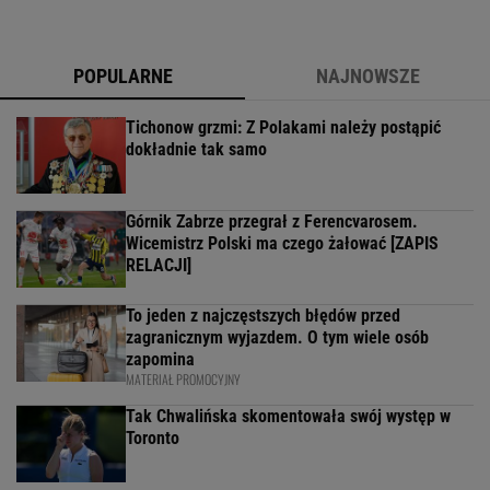
POPULARNE
NAJNOWSZE
Tichonow grzmi: Z Polakami należy postąpić
dokładnie tak samo
Górnik Zabrze przegrał z Ferencvarosem.
Wicemistrz Polski ma czego żałować [ZAPIS
RELACJI]
To jeden z najczęstszych błędów przed
zagranicznym wyjazdem. O tym wiele osób
zapomina
MATERIAŁ PROMOCYJNY
Tak Chwalińska skomentowała swój występ w
Toronto