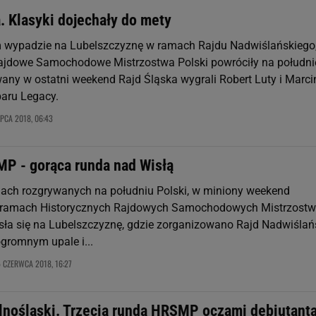
. Klasyki dojechały do mety
 wypadzie na Lubelszczyznę w ramach Rajdu Nadwiślańskiego
ajdowe Samochodowe Mistrzostwa Polski powróciły na południ
wany w ostatni weekend Rajd Śląska wygrali Robert Luty i Marci
baru Legacy.
IPCA 2018, 06:43
P - gorąca runda nad Wisłą
dach rozgrywanych na południu Polski, w miniony weekend
w ramach Historycznych Rajdowych Samochodowych Mistrzostw
osła się na Lubelszczyznę, gdzie zorganizowano Rajd Nadwiślań
romnym upale i...
5 CZERWCA 2018, 16:27
olnośląski. Trzecia runda HRSMP oczami debiutant