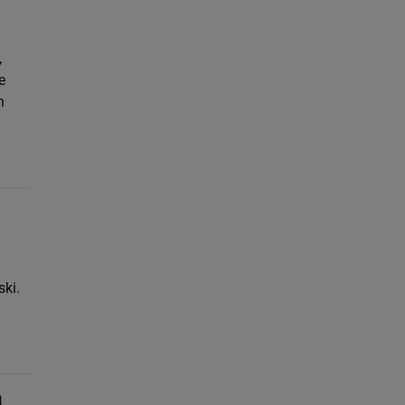
,
e
n
ski.
a