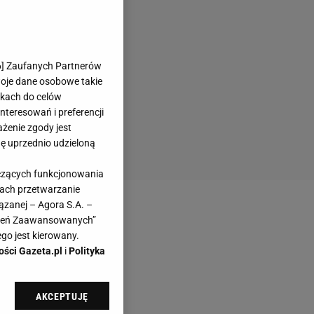
6
] Zaufanych Partnerów
woje dane osobowe takie
likach do celów
teresowań i preferencji
ażenie zgody jest
dę uprzednio udzieloną
yczących funkcjonowania
kach przetwarzanie
ązanej – Agora S.A. –
awień Zaawansowanych”
go jest kierowany.
ości Gazeta.pl
i
Polityka
AKCEPTUJĘ
l sp. z o.o., jej
ić swoje preferencje