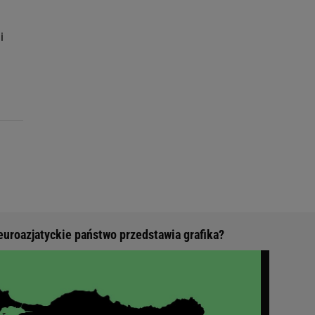
i
euroazjatyckie państwo przedstawia grafika?