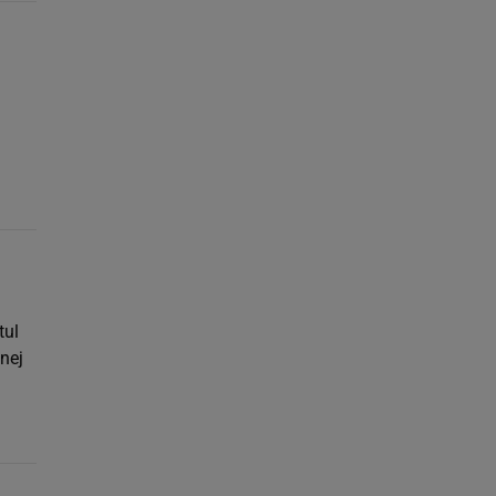
tul
nej