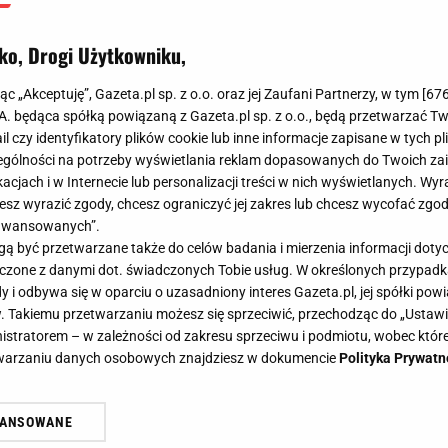
ko, Drogi Użytkowniku,
jąc „Akceptuję”, Gazeta.pl sp. z o.o. oraz jej Zaufani Partnerzy, w tym [
67
.A. będąca spółką powiązaną z Gazeta.pl sp. z o.o., będą przetwarzać T
ail czy identyfikatory plików cookie lub inne informacje zapisane w tych p
gólności na potrzeby wyświetlania reklam dopasowanych do Twoich zain
acjach i w Internecie lub personalizacji treści w nich wyświetlanych. Wyr
cesz wyrazić zgody, chcesz ograniczyć jej zakres lub chcesz wycofać zgo
aawansowanych”.
 być przetwarzane także do celów badania i mierzenia informacji dot
 łączone z danymi dot. świadczonych Tobie usług. W określonych przypad
i odbywa się w oparciu o uzasadniony interes Gazeta.pl, jej spółki powi
. Takiemu przetwarzaniu możesz się sprzeciwić, przechodząc do „Ust
nistratorem – w zależności od zakresu sprzeciwu i podmiotu, wobec które
etwarzaniu danych osobowych znajdziesz w dokumencie
Polityka Prywatn
WANSOWANE
żasz też zgodę na zainstalowanie i przechowywanie plików cookie Gazeta.p
gora S.A. na Twoim urządzeniu końcowym. Możesz w każdej chwili zmien