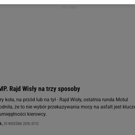
 wywołując narzędzie do zarządzania twoimi preferencjami dot. przetw
ywatności ” w stopce serwisu i przechodząc do „Ustawień Zaawansowan
st także za pomocą ustawień przeglądarki.
rzy i Agora S.A. możemy przetwarzać dane osobowe w następujących cel
 geolokalizacyjnych. Aktywne skanowanie charakterystyki urządzenia do
 na urządzeniu lub dostęp do nich. Spersonalizowane reklamy i treści, p
zanie usług.
Lista Zaufanych Partnerów
P. Rajd Wisły na trzy sposoby
y koła, na przód lub na tył - Rajd Wisły, ostatnia runda Motul
iła, że to nie wybór przekazywania mocy na asfalt jest kluc
umiejętności kierowcy.
20 WRZEŚNIA 2018, 07:13
k,