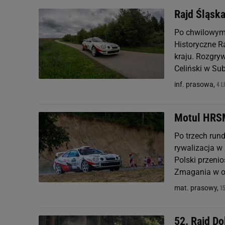
Rajd Śląska
Po chwilowym
Historyczne R
kraju. Rozgry
Celiński w Su
4 L
inf. prasowa,
Motul HRSM
Po trzech run
rywalizacja 
Polski przeni
Zmagania w og
1
mat. prasowy,
52. Rajd D