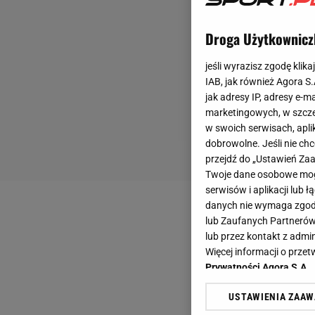
Droga Użytkownicz
jeśli wyrazisz zgodę klika
IAB, jak również Agora S
jak adresy IP, adresy e-m
marketingowych, w szcze
w swoich serwisach, aplik
dobrowolne. Jeśli nie ch
przejdź do „Ustawień Z
Twoje dane osobowe mogą
serwisów i aplikacji lub
danych nie wymaga zgody 
lub Zaufanych Partnerów
lub przez kontakt z admi
Więcej informacji o prz
Prywatności Agora S.A.
USTAWIENIA ZAA
Klikając „Akceptuję” wyra
Zaufanych Partnerów i A