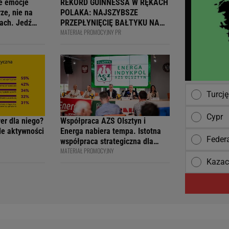
e emocje
REKORD GUINNESSA W RĘKACH
ze, nie na
POLAKA: NAJSZYBSZE
ach. Jedź
PRZEPŁYNIĘCIĘ BAŁTYKU NA
MATERIAŁ PROMOCYJNY PR
ją
DESCE WINDSURFINGOWEJ -
wcy i
OFICJALNIE WPISANY DO
 na 4F Racing
KSIĘGI
Turcję
Cypr
wer dla niego?
Współpraca AZS Olsztyn i
ile aktywności
Energa nabiera tempa. Istotna
Feder
współpraca strategiczna dla
MATERIAŁ PROMOCYJNY
siatkarskiego klubu i marki
Kazac