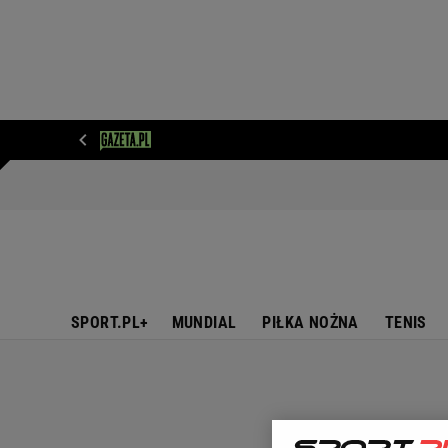
WIADOMOŚCI
NEXT
SPORT
PLOTEK
D
SPORT.PL+
MUNDIAL
PIŁKA NOŻNA
TENIS