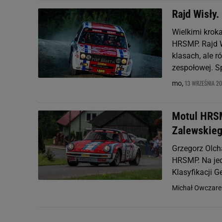
Rajd Wisły
Wielkimi krok
HRSMP. Rajd W
klasach, ale r
zespołowej. S
13 WRZEŚNIA 20
mo,
Motul HRSM
Zalewskie
Grzegorz Olch
HRSMP. Na jed
Klasyfikacji 
Michał Owczare