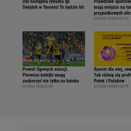
Oto następna rywalka Igi
Prawdziwe sportow
Świątek w Toronto! To będzie hit
mają miejsce na tor
przypadkowych ulic
MATERIAŁ PROMOCYJNY PR
bezpiecznie - apelu
profesjonalni kiero
internetowi twórcy
Academy
Powrót ligowych emocji.
Spacer dla niej, ro
Pierwsze kolejki mogą
Tak różnią się prof
zaskoczyć nie tylko na boisku
Polek i Polaków
MATERIAŁ PROMOCYJNY
MATERIAŁ PROMOCYJNY PR