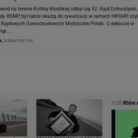
end na terenie Kotliny Kłodzkiej odbył się 52. Rajd Dolnośląski,
ndy RSMP, był także okazją do rywalizacji w ramach HRSMP, czyl
 Rajdowych Samochodowych Mistrzostw Polski. O debiucie w
ngi...
24 MAJA 2018, 17:34
k,
1/20
Które 