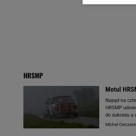
dotyczące plików cookie,
odnośnik „Ustawienia pr
plików cookie możliwa je
My, nasi Zaufani Partne
Użycie dokładnych danych
Przechowywanie informacji
badnie odbiorców i uleps
HRSMP
Motul HRSM
Napęd na czter
HRSMP udowodn
do sukcesu a 
Michał Owczare