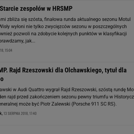
. Starcie zespołów w HRSMP
ami zbliża się szósta, finałowa runda aktualnego sezonu Motul
isły wyłoni nie tylko zwycięzców sezonu w poszczególnych
ównież pozwoli na zdobycie kolejnych punktów w klasyfikacji
prawdzamy, jak...
18, 15:04
P. Rajd Rzeszowski dla Olchawskiego, tytuł dla
go
awski w Audi Quattro wygrał Rajd Rzeszowski, szóstą rundę Mo
en rajd przed zakończeniem sezonu pewny triumfu w Historycz
Generalnej może być Piotr Zalewski (Porsche 911 SC RS).
13 SIERPNIA 2018, 17:40
k,