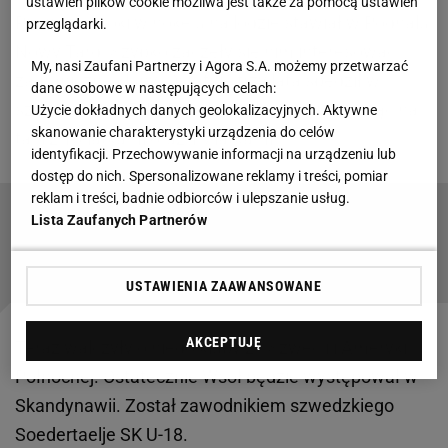
ustawień plików cookie możliwa jest także za pomocą ustawień
Pierwsze kroki w hokeju na lodzie stawiał w Podhalu
przeglądarki.
Nowy Targ. Szybko zaczęły się nim interesować
My, nasi Zaufani Partnerzy i Agora S.A. możemy przetwarzać
zagraniczne kluby. Ostatnie trzy lata spędził w
dane osobowe w następujących celach:
szwajcarskim EHC Basel, regularnie występując na
Użycie dokładnych danych geolokalizacyjnych. Aktywne
skanowanie charakterystyki urządzenia do celów
tafli z 16-latkami oraz 18-latkami.
identyfikacji. Przechowywanie informacji na urządzeniu lub
dostęp do nich. Spersonalizowane reklamy i treści, pomiar
reklam i treści, badnie odbiorców i ulepszanie usług.
Lista Zaufanych Partnerów
Nawołuje Rosjan do bojkotu. Chodzi o
mistrzostwa świata
USTAWIENIA ZAAWANSOWANE
AKCEPTUJĘ
Teraz walczyły o niego kluby ze Szwecji i Ameryki
Północnej. Ostatecznie Wsół będzie występował w
Skandynawii. Został zawodnikiem szwedzkiego
Soedertaelje SK U-18.