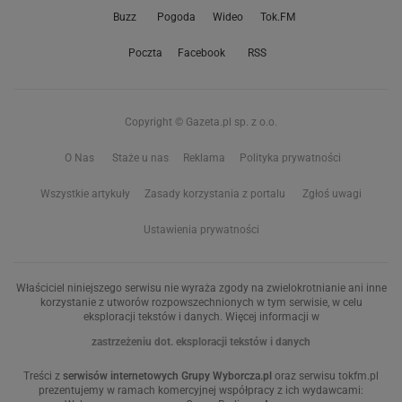
Buzz
Pogoda
Wideo
Tok.FM
Poczta
Facebook
RSS
Copyright © Gazeta.pl sp. z o.o.
O Nas
Staże u nas
Reklama
Polityka prywatności
Wszystkie artykuły
Zasady korzystania z portalu
Zgłoś uwagi
Ustawienia prywatności
Właściciel niniejszego serwisu nie wyraża zgody na zwielokrotnianie ani inne
korzystanie z utworów rozpowszechnionych w tym serwisie, w celu
eksploracji tekstów i danych. Więcej informacji w
zastrzeżeniu dot. eksploracji tekstów i danych
Treści z
serwisów internetowych Grupy Wyborcza.pl
oraz serwisu tokfm.pl
prezentujemy w ramach komercyjnej współpracy z ich wydawcami: