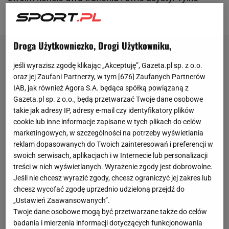
potwierdził ogromny talent, który w nim drzemie.
Droga Użytkowniczko, Drogi Użytkowniku,
jeśli wyrazisz zgodę klikając „Akceptuję”, Gazeta.pl sp. z o.o.
oraz jej Zaufani Partnerzy, w tym [
676
] Zaufanych Partnerów
IAB, jak również Agora S.A. będąca spółką powiązaną z
Gazeta.pl sp. z o.o., będą przetwarzać Twoje dane osobowe
takie jak adresy IP, adresy e-mail czy identyfikatory plików
cookie lub inne informacje zapisane w tych plikach do celów
marketingowych, w szczególności na potrzeby wyświetlania
reklam dopasowanych do Twoich zainteresowań i preferencji w
swoich serwisach, aplikacjach i w Internecie lub personalizacji
treści w nich wyświetlanych. Wyrażenie zgody jest dobrowolne.
Jeśli nie chcesz wyrazić zgody, chcesz ograniczyć jej zakres lub
chcesz wycofać zgodę uprzednio udzieloną przejdź do
„Ustawień Zaawansowanych”.
Twoje dane osobowe mogą być przetwarzane także do celów
badania i mierzenia informacji dotyczących funkcjonowania