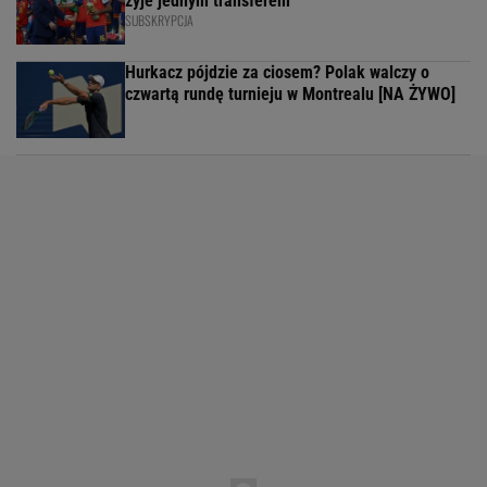
żyje jednym transferem
SUBSKRYPCJA
Hurkacz pójdzie za ciosem? Polak walczy o
czwartą rundę turnieju w Montrealu [NA ŻYWO]