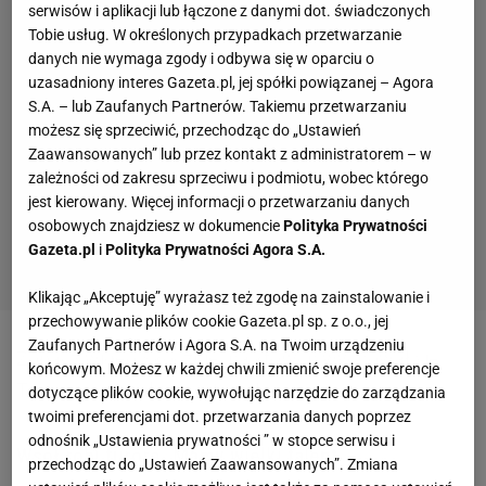
serwisów i aplikacji lub łączone z danymi dot. świadczonych
Tobie usług. W określonych przypadkach przetwarzanie
danych nie wymaga zgody i odbywa się w oparciu o
uzasadniony interes Gazeta.pl, jej spółki powiązanej – Agora
S.A. – lub Zaufanych Partnerów. Takiemu przetwarzaniu
możesz się sprzeciwić, przechodząc do „Ustawień
Zaawansowanych” lub przez kontakt z administratorem – w
zależności od zakresu sprzeciwu i podmiotu, wobec którego
jest kierowany. Więcej informacji o przetwarzaniu danych
osobowych znajdziesz w dokumencie
Polityka Prywatności
Gazeta.pl
i
Polityka Prywatności Agora S.A.
Klikając „Akceptuję” wyrażasz też zgodę na zainstalowanie i
przechowywanie plików cookie Gazeta.pl sp. z o.o., jej
Zaufanych Partnerów i Agora S.A. na Twoim urządzeniu
Zobacz wideo
Skocznie, na których wychował się
końcowym. Możesz w każdej chwili zmienić swoje preferencje
Tomasiak, mogły nie istnieć!
dotyczące plików cookie, wywołując narzędzie do zarządzania
twoimi preferencjami dot. przetwarzania danych poprzez
odnośnik „Ustawienia prywatności ” w stopce serwisu i
Wsół robi furorę. Mamy wielki talent
przechodząc do „Ustawień Zaawansowanych”. Zmiana