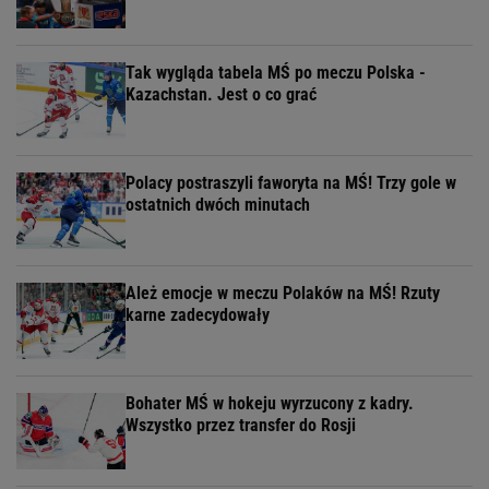
Tak wygląda tabela MŚ po meczu Polska -
Kazachstan. Jest o co grać
Polacy postraszyli faworyta na MŚ! Trzy gole w
ostatnich dwóch minutach
Ależ emocje w meczu Polaków na MŚ! Rzuty
karne zadecydowały
Bohater MŚ w hokeju wyrzucony z kadry.
Wszystko przez transfer do Rosji