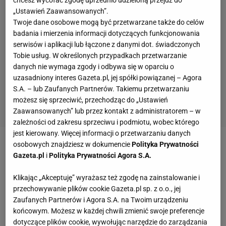
chcesz wycofać zgodę uprzednio udzieloną przejdź do
„Ustawień Zaawansowanych”.
Twoje dane osobowe mogą być przetwarzane także do celów
badania i mierzenia informacji dotyczących funkcjonowania
serwisów i aplikacji lub łączone z danymi dot. świadczonych
Tobie usług. W określonych przypadkach przetwarzanie
danych nie wymaga zgody i odbywa się w oparciu o
uzasadniony interes Gazeta.pl, jej spółki powiązanej – Agora
S.A. – lub Zaufanych Partnerów. Takiemu przetwarzaniu
możesz się sprzeciwić, przechodząc do „Ustawień
Zaawansowanych” lub przez kontakt z administratorem – w
zależności od zakresu sprzeciwu i podmiotu, wobec którego
jest kierowany. Więcej informacji o przetwarzaniu danych
osobowych znajdziesz w dokumencie
Polityka Prywatności
Zobacz wideo
Po wygranej z ZSRR "Przegląd" ukazał
Gazeta.pl
i
Polityka Prywatności Agora S.A.
się z poślizgiem
Klikając „Akceptuję” wyrażasz też zgodę na zainstalowanie i
przechowywanie plików cookie Gazeta.pl sp. z o.o., jej
Biało-czerwoni przegrywali po pierwszej tercji.
Zaufanych Partnerów i Agora S.A. na Twoim urządzeniu
Elita zaczęła uciekać
końcowym. Możesz w każdej chwili zmienić swoje preferencje
dotyczące plików cookie, wywołując narzędzie do zarządzania