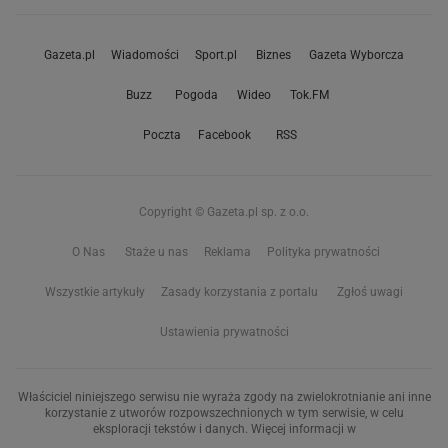
Gazeta.pl
Wiadomości
Sport.pl
Biznes
Gazeta Wyborcza
Buzz
Pogoda
Wideo
Tok.FM
Poczta
Facebook
RSS
Copyright © Gazeta.pl sp. z o.o.
O Nas
Staże u nas
Reklama
Polityka prywatności
Wszystkie artykuły
Zasady korzystania z portalu
Zgłoś uwagi
Ustawienia prywatności
Właściciel niniejszego serwisu nie wyraża zgody na zwielokrotnianie ani inne
korzystanie z utworów rozpowszechnionych w tym serwisie, w celu
eksploracji tekstów i danych. Więcej informacji w