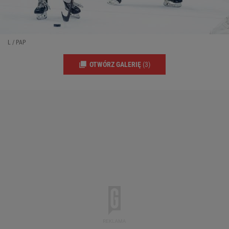
L / PAP
OTWÓRZ GALERIĘ
(3)