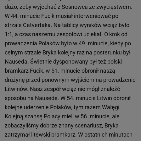
dużo, żeby wyjechać z Sosnowca ze zwycięstwem.
W 44. minucie Fucik musiał interweniować po
strzale Cetvertaka. Na tablicy wyników wciąż było
1:1, a czas naszemu zespołowi uciekał. O krok od
prowadzenia Polaków było w 49. minucie, kiedy po
celnym strzale Bryka kolejny raz na posterunku był
Nauseda. Świetnie dysponowany był też polski
bramkarz Fucik, w 51. minucie obronił naszą
drużynę przed ponownym wyjściem na prowadzenie
Litwinów. Nasz zespół wciąż nie mógł znaleźć
sposobu na Nausedę. W 54. minucie Litwin obronił
kolejne uderzenie Polaków, tym razem Wałęgi.
Kolejną szansę Polacy mieli w 56. minucie, ale
zobaczyliśmy dobrze znany scenariusz, Bryka
zatrzymał litewski bramkarz. W ostatnich minutach