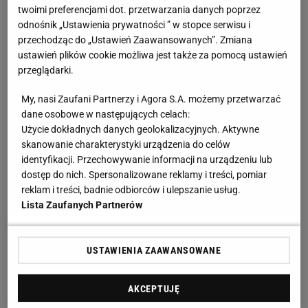
twoimi preferencjami dot. przetwarzania danych poprzez
Polacy ruszyli na rywali od początku spotkania. W 3.
odnośnik „Ustawienia prywatności ” w stopce serwisu i
minucie groźne uderzenie Bartosza Ciury
przechodząc do „Ustawień Zaawansowanych”. Zmiana
obronił Faustas Nauseda. Biało-czerwoni próbowali
ustawień plików cookie możliwa jest także za pomocą ustawień
przeglądarki.
kreować sytuację, ale brakowało celnych strzałów.
W 9. minucie na dwuminutową karę zszedł Mateusz
My, nasi Zaufani Partnerzy i Agora S.A. możemy przetwarzać
Bryk, a grę w przewadze wykorzystali rywale
dane osobowe w następujących celach:
Użycie dokładnych danych geolokalizacyjnych. Aktywne
naszego zespołu. Celnie z dystansu uderzył Paulius
skanowanie charakterystyki urządzenia do celów
Gintautas, dzięki czemu w Sosnowcu na
identyfikacji. Przechowywanie informacji na urządzeniu lub
jednobramkowe prowadzenie wyszli przeciwnicy.
dostęp do nich. Spersonalizowane reklamy i treści, pomiar
reklam i treści, badnie odbiorców i ulepszanie usług.
Polacy potrzebowali dwóch bramek, aby mogły
Lista Zaufanych Partnerów
powrócić marzenia o Elicie. Nasi zawodnicy uderzali
jednak niecelnie, bądź tak, jak
Patryk Wronka
w 14.
USTAWIENIA ZAAWANSOWANE
minucie, kiedy byli skutecznie zatrzymywani przez
Nausedę. Bardzo groźnie pod bramką Litwinów
AKCEPTUJĘ
zrobiło się w 18. minucie, ale bramkarz rywali