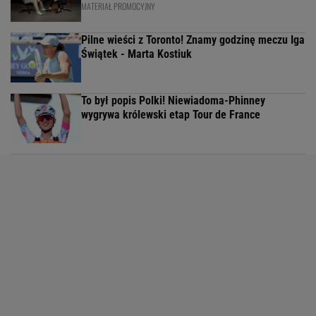
MATERIAŁ PROMOCYJNY
Pilne wieści z Toronto! Znamy godzinę meczu Iga
Świątek - Marta Kostiuk
To był popis Polki! Niewiadoma-Phinney
wygrywa królewski etap Tour de France