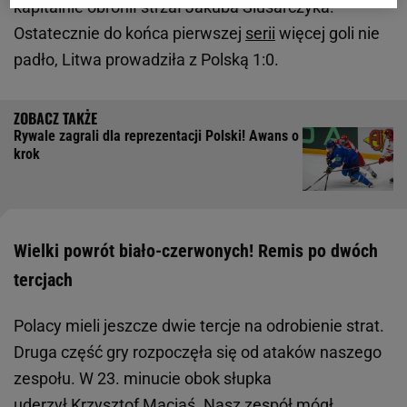
kapitalnie obronił strzał Jakuba Ślusarczyka.
Ostatecznie do końca pierwszej
serii
więcej goli nie
padło, Litwa prowadziła z Polską 1:0.
Rywale zagrali dla reprezentacji Polski! Awans o
krok
Wielki powrót biało-czerwonych! Remis po dwóch
tercjach
Polacy mieli jeszcze dwie tercje na odrobienie strat.
Druga część gry rozpoczęła się od ataków naszego
zespołu. W 23. minucie obok słupka
uderzył Krzysztof Maciaś. Nasz zespół mógł