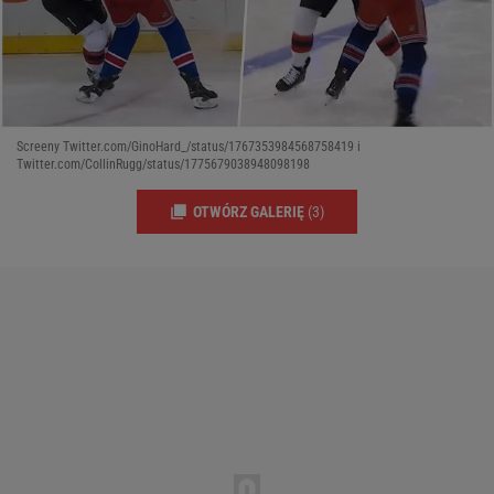
Screeny Twitter.com/GinoHard_/status/1767353984568758419 i
Twitter.com/CollinRugg/status/1775679038948098198
OTWÓRZ GALERIĘ
(3)