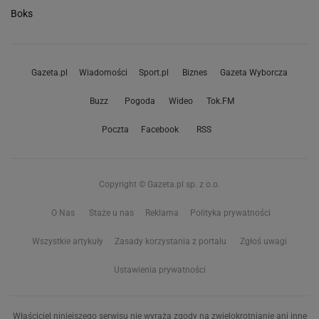
Boks
Gazeta.pl
Wiadomości
Sport.pl
Biznes
Gazeta Wyborcza
Buzz
Pogoda
Wideo
Tok.FM
Poczta
Facebook
RSS
Copyright © Gazeta.pl sp. z o.o.
O Nas
Staże u nas
Reklama
Polityka prywatności
Wszystkie artykuły
Zasady korzystania z portalu
Zgłoś uwagi
Ustawienia prywatności
Właściciel niniejszego serwisu nie wyraża zgody na zwielokrotnianie ani inne