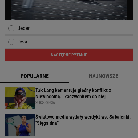
Jeden
Dwa
NASTĘPNE PYTANIE
POPULARNE
NAJNOWSZE
Tak Lang komentuje głośny konflikt z
Niewiadomą. "Zadzwoniłem do niej"
SUBSKRYPCJA
Światowe media wydały werdykt ws. Sabalenki.
"Sięga dna"