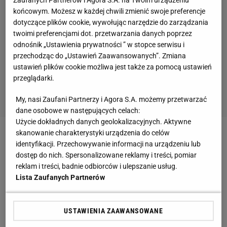
Zaufanych Partnerów i Agora S.A. na Twoim urządzeniu
końcowym. Możesz w każdej chwili zmienić swoje preferencje
dotyczące plików cookie, wywołując narzędzie do zarządzania
twoimi preferencjami dot. przetwarzania danych poprzez
odnośnik „Ustawienia prywatności ” w stopce serwisu i
przechodząc do „Ustawień Zaawansowanych”. Zmiana
ustawień plików cookie możliwa jest także za pomocą ustawień
przeglądarki.
My, nasi Zaufani Partnerzy i Agora S.A. możemy przetwarzać
dane osobowe w następujących celach:
Użycie dokładnych danych geolokalizacyjnych. Aktywne
skanowanie charakterystyki urządzenia do celów
Zobacz wideo
Jakim golfistą jest Michał Probierz?
identyfikacji. Przechowywanie informacji na urządzeniu lub
Selekcjoner o swoich umiejętnościach
dostęp do nich. Spersonalizowane reklamy i treści, pomiar
reklam i treści, badnie odbiorców i ulepszanie usług.
Lista Zaufanych Partnerów
Medialną uwagę skupił na sobie zawodnik Rangers -
Matt Rempe - który w brutalny sposób potraktował
USTAWIENIA ZAAWANSOWANE
zawodnika New Jersey Devils - Jonasa