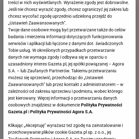
treści w nich wyświetlanych. Wyrażenie zgody jest dobrowolne.
Jeśli nie chcesz wyrazić zgody, chcesz ograniczyć jej zakres lub
chcesz wycofać zgodę uprzednio udzieloną przejdź do
„Ustawień Zaawansowanych”.
Twoje dane osobowe mogą być przetwarzane także do celów
badania i mierzenia informacji dotyczących funkcjonowania
serwisów i aplikacji lub łączone z danymi dot. świadczonych
Tobie usług. W określonych przypadkach przetwarzanie
danych nie wymaga zgody i odbywa się w oparciu o
uzasadniony interes Gazeta.pl, jej spółki powiązanej – Agora
S.A. – lub Zaufanych Partnerów. Takiemu przetwarzaniu
możesz się sprzeciwić, przechodząc do „Ustawień
Zaawansowanych” lub przez kontakt z administratorem – w
zależności od zakresu sprzeciwu i podmiotu, wobec którego
jest kierowany. Więcej informacji o przetwarzaniu danych
osobowych znajdziesz w dokumencie
Polityka Prywatności
Gazeta.pl
i
Polityka Prywatności Agora S.A.
Klikając „Akceptuję” wyrażasz też zgodę na zainstalowanie i
przechowywanie plików cookie Gazeta.pl sp. z o.o., jej