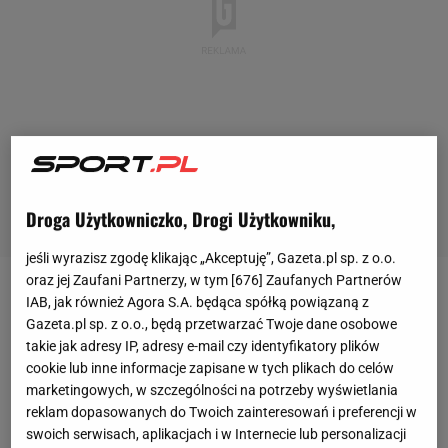
Droga Użytkowniczko, Drogi Użytkowniku,
jeśli wyrazisz zgodę klikając „Akceptuję”, Gazeta.pl sp. z o.o.
oraz jej Zaufani Partnerzy, w tym [
676
] Zaufanych Partnerów
Ostatni raz drużyny te grały ze sobą 12 marca.
IAB, jak również Agora S.A. będąca spółką powiązaną z
Gazeta.pl sp. z o.o., będą przetwarzać Twoje dane osobowe
Wtedy, tak samo jak dziś w nocy, lepsi byli New York
takie jak adresy IP, adresy e-mail czy identyfikatory plików
Rangers, którzy wygrali 3:1. Ale nie wynik tamtego
cookie lub inne informacje zapisane w tych plikach do celów
spotkania był najważniejszy i nie o nim mówiło się
marketingowych, w szczególności na potrzeby wyświetlania
reklam dopasowanych do Twoich zainteresowań i preferencji w
najwięcej.
swoich serwisach, aplikacjach i w Internecie lub personalizacji