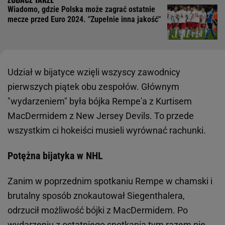
Wiadomo, gdzie Polska może zagrać ostatnie
mecze przed Euro 2024. "Zupełnie inna jakość"
Udział w bijatyce wzięli wszyscy zawodnicy
pierwszych piątek obu zespołów. Głównym
"wydarzeniem" była bójka Rempe'a z Kurtisem
MacDermidem z New Jersey Devils. To przede
wszystkim ci hokeiści musieli wyrównać rachunki.
Potężna bijatyka w NHL
Zanim w poprzednim spotkaniu Rempe w chamski i
brutalny sposób znokautował Siegenthalera,
odrzucił możliwość bójki z MacDermidem. Po
wydarzeniu z ostatniego spotkania tym razem nie