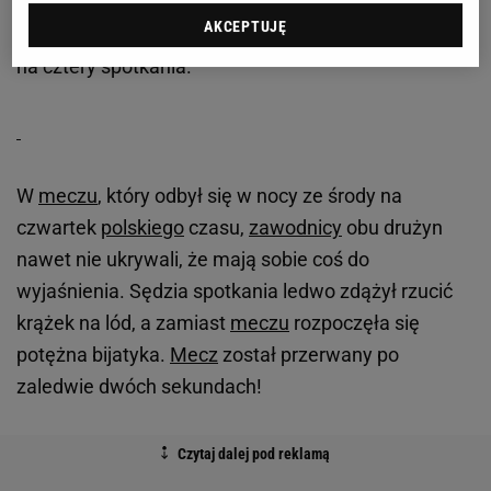
Siegenthalera. Rempe potężnie uderzył przeciwnika
AKCEPTUJĘ
łokciem w głowę, za co został zdyskwalifikowany aż
na cztery spotkania.
W
meczu
, który odbył się w nocy ze środy na
czwartek
polskiego
czasu,
zawodnicy
obu drużyn
nawet nie ukrywali, że mają sobie coś do
wyjaśnienia. Sędzia spotkania ledwo zdążył rzucić
krążek na lód, a zamiast
meczu
rozpoczęła się
potężna bijatyka.
Mecz
został przerwany po
zaledwie dwóch sekundach!