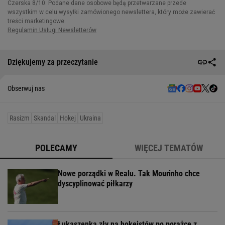
Dziękujemy za przeczytanie
Obserwuj nas
Rasizm
Skandal
Hokej
Ukraina
POLECAMY
WIĘCEJ TEMATÓW
Nowe porządki w Realu. Tak Mourinho chce
dyscyplinować piłkarzy
Łukaszenka zły na hokeistów po porażce z