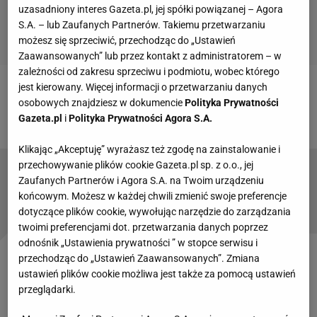
uzasadniony interes Gazeta.pl, jej spółki powiązanej – Agora
S.A. – lub Zaufanych Partnerów. Takiemu przetwarzaniu
możesz się sprzeciwić, przechodząc do „Ustawień
Zaawansowanych” lub przez kontakt z administratorem – w
zależności od zakresu sprzeciwu i podmiotu, wobec którego
jest kierowany. Więcej informacji o przetwarzaniu danych
Zobacz wideo
"Barcelona gra jak Stoke. Koeman jest
osobowych znajdziesz w dokumencie
Polityka Prywatności
żywym trupem w Barcelonie"
Gazeta.pl
i
Polityka Prywatności Agora S.A.
Klikając „Akceptuję” wyrażasz też zgodę na zainstalowanie i
przechowywanie plików cookie Gazeta.pl sp. z o.o., jej
Skandal w hokeju. Sędzia wytrzymał 5 minut.
Zaufanych Partnerów i Agora S.A. na Twoim urządzeniu
Dożywotnia dyskwalifikacja! [WIDEO]
końcowym. Możesz w każdej chwili zmienić swoje preferencje
dotyczące plików cookie, wywołując narzędzie do zarządzania
twoimi preferencjami dot. przetwarzania danych poprzez
odnośnik „Ustawienia prywatności ” w stopce serwisu i
przechodząc do „Ustawień Zaawansowanych”. Zmiana
Denyskin w pewnym momencie udawał, że obiera
ustawień plików cookie możliwa jest także za pomocą ustawień
banana, a następnie go zjada. Taki gest jest
przeglądarki.
traktowany jako obraźliwy i ma podłoże