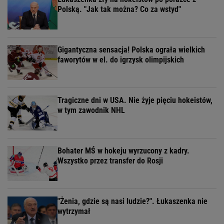
Polską. "Jak tak można? Co za wstyd"
Gigantyczna sensacja! Polska ograła wielkich
faworytów w el. do igrzysk olimpijskich
Tragiczne dni w USA. Nie żyje pięciu hokeistów,
w tym zawodnik NHL
Bohater MŚ w hokeju wyrzucony z kadry.
Wszystko przez transfer do Rosji
"Żenia, gdzie są nasi ludzie?". Łukaszenka nie
wytrzymał