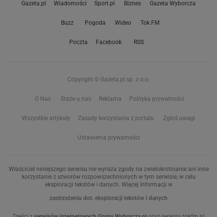
Gazeta.pl
Wiadomości
Sport.pl
Biznes
Gazeta Wyborcza
Buzz
Pogoda
Wideo
Tok.FM
Poczta
Facebook
RSS
Copyright © Gazeta.pl sp. z o.o.
O Nas
Staże u nas
Reklama
Polityka prywatności
Wszystkie artykuły
Zasady korzystania z portalu
Zgłoś uwagi
Ustawienia prywatności
Właściciel niniejszego serwisu nie wyraża zgody na zwielokrotnianie ani inne
korzystanie z utworów rozpowszechnionych w tym serwisie, w celu
eksploracji tekstów i danych. Więcej informacji w
zastrzeżeniu dot. eksploracji tekstów i danych
Treści z
serwisów internetowych Grupy Wyborcza.pl
oraz serwisu tokfm.pl