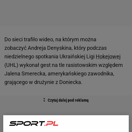
Do sieci trafiło wideo, na którym można
zobaczyć Andreja Denyskina, który podczas
niedzielnego spotkania Ukraińskiej Ligi
Hokejowej
(UHL) wykonał gest na tle rasistowskim względem
Jalena Smerecka, amerykańskiego zawodnika,
grającego w drużynie z Doniecka.