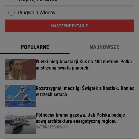
Urugwaj i Włochy
NASTĘPNE PYTANIE
POPULARNE
NAJNOWSZE
Wielki bieg Anastazji Kuś na 400 metrów. Polka
mistrzynią świata juniorek!
Rozstrzygnęli mecz Igi Świątek z Kostiuk. Koniec
w trzech setach
Północna brama gazowa. Jak Polska buduje
nową architekturę energetyczną regionu
MATERIAŁ PROMOCYJNY