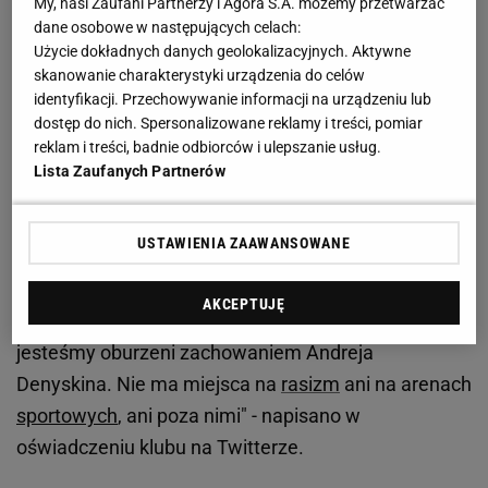
My, nasi Zaufani Partnerzy i Agora S.A. możemy przetwarzać
rasistowskie. Prymitywne zachowanie hokeisty
dane osobowe w następujących celach:
zostało szybko zauważone przez sędziów, którzy
Użycie dokładnych danych geolokalizacyjnych. Aktywne
postanowili wykluczyć go z
meczu
.
skanowanie charakterystyki urządzenia do celów
identyfikacji. Przechowywanie informacji na urządzeniu lub
dostęp do nich. Spersonalizowane reklamy i treści, pomiar
Donbass Donieck wydał oświadczenie. "Nie ma
reklam i treści, badnie odbiorców i ulepszanie usług.
miejsca na rasizm ani na arenach sportowych, ani
Lista Zaufanych Partnerów
poza nimi"
USTAWIENIA ZAAWANSOWANE
To jednak nie wszystko, ponieważ najpierw
oświadczenie wydał klub Donbass
AKCEPTUJĘ
Donieck. "Odrzucamy wszelkie formy dyskryminacji i
jesteśmy oburzeni zachowaniem Andreja
Denyskina. Nie ma miejsca na
rasizm
ani na arenach
sportowych
, ani poza nimi" - napisano w
oświadczeniu klubu na Twitterze.