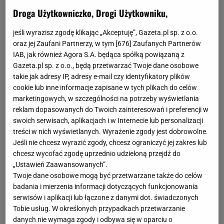
Droga Użytkowniczko, Drogi Użytkowniku,
jeśli wyrazisz zgodę klikając „Akceptuję”, Gazeta.pl sp. z o.o.
oraz jej Zaufani Partnerzy, w tym [
676
] Zaufanych Partnerów
IAB, jak również Agora S.A. będąca spółką powiązaną z
Gazeta.pl sp. z o.o., będą przetwarzać Twoje dane osobowe
takie jak adresy IP, adresy e-mail czy identyfikatory plików
cookie lub inne informacje zapisane w tych plikach do celów
marketingowych, w szczególności na potrzeby wyświetlania
reklam dopasowanych do Twoich zainteresowań i preferencji w
swoich serwisach, aplikacjach i w Internecie lub personalizacji
treści w nich wyświetlanych. Wyrażenie zgody jest dobrowolne.
Jeśli nie chcesz wyrazić zgody, chcesz ograniczyć jej zakres lub
chcesz wycofać zgodę uprzednio udzieloną przejdź do
„Ustawień Zaawansowanych”.
Twoje dane osobowe mogą być przetwarzane także do celów
badania i mierzenia informacji dotyczących funkcjonowania
serwisów i aplikacji lub łączone z danymi dot. świadczonych
Tobie usług. W określonych przypadkach przetwarzanie
danych nie wymaga zgody i odbywa się w oparciu o