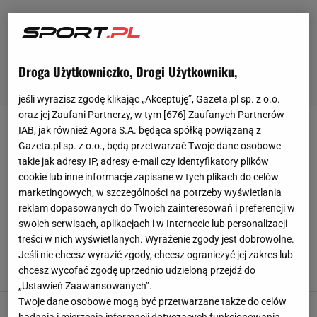
Droga Użytkowniczko, Drogi Użytkowniku,
jeśli wyrazisz zgodę klikając „Akceptuję”, Gazeta.pl sp. z o.o.
oraz jej Zaufani Partnerzy, w tym [
676
] Zaufanych Partnerów
IAB, jak również Agora S.A. będąca spółką powiązaną z
HELIKOPTER
Gazeta.pl sp. z o.o., będą przetwarzać Twoje dane osobowe
takie jak adresy IP, adresy e-mail czy identyfikatory plików
Tak Neymar zjawił się na pierwszym treningu w
cookie lub inne informacje zapisane w tych plikach do celów
Santosie. Szczęka opada
marketingowych, w szczególności na potrzeby wyświetlania
3 LUTEGO 2025, 23:20
Marcin Jaz,
reklam dopasowanych do Twoich zainteresowań i preferencji w
swoich serwisach, aplikacjach i w Internecie lub personalizacji
Groza w Pucharze Świata. Helikopter zabrał
treści w nich wyświetlanych. Wyrażenie zgody jest dobrowolne.
legendę do szpitala [WIDEO]
Jeśli nie chcesz wyrazić zgody, chcesz ograniczyć jej zakres lub
chcesz wycofać zgodę uprzednio udzieloną przejdź do
26 STYCZNIA 2024, 13:28
Aleksy Kiełbasa,
„Ustawień Zaawansowanych”.
Twoje dane osobowe mogą być przetwarzane także do celów
Helikopter lądował na boisku. "Ciężki uraz
badania i mierzenia informacji dotyczących funkcjonowania