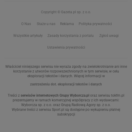
Copyright © Gazeta.pl sp. z o.o.
O Nas
Staże u nas
Reklama
Polityka prywatności
Wszystkie artykuły
Zasady korzystania z portalu
Zgłoś uwagi
Ustawienia prywatności
Właściciel niniejszego serwisu nie wyraża zgody na zwielokrotnianie ani inne
korzystanie z utworów rozpowszechnionych w tym serwisie, w celu
eksploracji tekstów i danych. Więcej informacji w
zastrzeżeniu dot. eksploracji tekstów i danych
Treści z
serwisów internetowych Grupy Wyborcza.pl
oraz serwisu tokfm.pl
prezentujemy w ramach komercyjnej współpracy z ich wydawcami:
Wyborcza sp. z o.o. oraz Grupą Radiową Agory sp. z o.o.
Wybrane treści z serwisu Sport.pl są dostępne po wykupieniu płatnej
subskrypcji