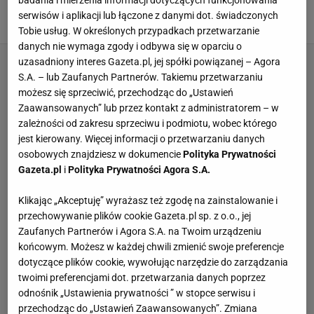
głowy". Stanowski pokazał nagranie [WIDEO]
serwisów i aplikacji lub łączone z danymi dot. świadczonych
4 LISTOPADA 2023, 18:04
Hubert Rybkowski,
Tobie usług. W określonych przypadkach przetwarzanie
danych nie wymaga zgody i odbywa się w oparciu o
uzasadniony interes Gazeta.pl, jej spółki powiązanej – Agora
S.A. – lub Zaufanych Partnerów. Takiemu przetwarzaniu
możesz się sprzeciwić, przechodząc do „Ustawień
Zaawansowanych” lub przez kontakt z administratorem – w
zależności od zakresu sprzeciwu i podmiotu, wobec którego
jest kierowany. Więcej informacji o przetwarzaniu danych
osobowych znajdziesz w dokumencie
Polityka Prywatności
Gazeta.pl
i
Polityka Prywatności Agora S.A.
Klikając „Akceptuję” wyrażasz też zgodę na zainstalowanie i
przechowywanie plików cookie Gazeta.pl sp. z o.o., jej
Zaufanych Partnerów i Agora S.A. na Twoim urządzeniu
końcowym. Możesz w każdej chwili zmienić swoje preferencje
dotyczące plików cookie, wywołując narzędzie do zarządzania
twoimi preferencjami dot. przetwarzania danych poprzez
odnośnik „Ustawienia prywatności ” w stopce serwisu i
przechodząc do „Ustawień Zaawansowanych”. Zmiana