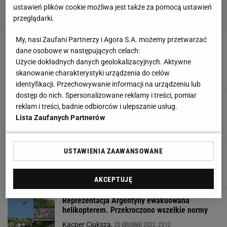
ustawień plików cookie możliwa jest także za pomocą ustawień
przeglądarki.
My, nasi Zaufani Partnerzy i Agora S.A. możemy przetwarzać
Nowe fakty ws. katastrofy helikoptera
dane osobowe w następujących celach:
właściciela Leicester City. Ofiary nie zginęły od
Użycie dokładnych danych geolokalizacyjnych. Aktywne
razu
skanowanie charakterystyki urządzenia do celów
6 WRZEŚNIA 2023, 12:22
Michał Salamucha,
identyfikacji. Przechowywanie informacji na urządzeniu lub
dostęp do nich. Spersonalizowane reklamy i treści, pomiar
Katastrofa helikoptera. Minister sportu trafił do
reklam i treści, badnie odbiorców i ulepszanie usług.
szpitala. Jego doradca zmarł na miejscu
Lista Zaufanych Partnerów
23 LUTEGO 2023, 19:01
Arkadiusz Bogucki,
Niebezpieczne obrazki na Tour of Oman.
USTAWIENIA ZAAWANSOWANE
Helikopter niemal doprowadził do tragedii
13 LUTEGO 2023, 19:58
Dawid Gruntkowski,
AKCEPTUJĘ
Reprezentacja Argentyny ewakuowana
helikopterem. Przekroczono wszelkie normy
20 GRUDNIA 2022, 23:12
Kacper Ciuksza,