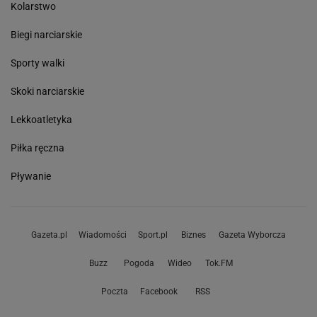
Kolarstwo
Biegi narciarskie
Sporty walki
Skoki narciarskie
Lekkoatletyka
Piłka ręczna
Pływanie
Gazeta.pl
Wiadomości
Sport.pl
Biznes
Gazeta Wyborcza
Buzz
Pogoda
Wideo
Tok.FM
Poczta
Facebook
RSS