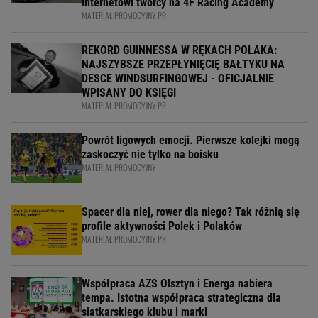
internetowi twórcy na 4F Racing Academy
MATERIAŁ PROMOCYJNY PR
REKORD GUINNESSA W RĘKACH POLAKA:
NAJSZYBSZE PRZEPŁYNIĘCIĘ BAŁTYKU NA
DESCE WINDSURFINGOWEJ - OFICJALNIE
WPISANY DO KSIĘGI
MATERIAŁ PROMOCYJNY PR
Powrót ligowych emocji. Pierwsze kolejki mogą
zaskoczyć nie tylko na boisku
MATERIAŁ PROMOCYJNY
Spacer dla niej, rower dla niego? Tak różnią się
profile aktywności Polek i Polaków
MATERIAŁ PROMOCYJNY PR
Współpraca AZS Olsztyn i Energa nabiera
tempa. Istotna współpraca strategiczna dla
siatkarskiego klubu i marki