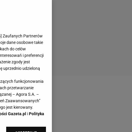
6
] Zaufanych Partnerów
woje dane osobowe takie
likach do celów
teresowań i preferencji
ażenie zgody jest
dę uprzednio udzieloną
yczących funkcjonowania
kach przetwarzanie
ązanej – Agora S.A. –
awień Zaawansowanych”
go jest kierowany.
ości Gazeta.pl
i
Polityka