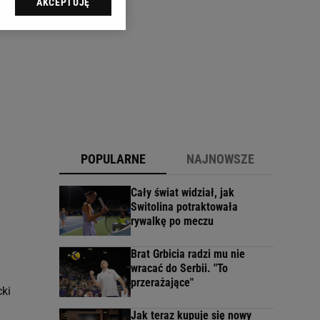
AKCEPTUJĘ
l sp. z o.o., jej
ić swoje preferencje
arzania danych poprzez
ych”. Zmiana ustawień
ach:
 celów identyfikacji.
omiar reklam i treści,
POPULARNE
NAJNOWSZE
Cały świat widział, jak
Switolina potraktowała
rywalkę po meczu
Brat Grbicia radzi mu nie
wracać do Serbii. "To
przerażające"
ki
Jak teraz kupuje się nowy