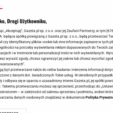
ko, Drogi Użytkowniku,
jąc „Akceptuję”, Gazeta.pl sp. z o.o. oraz jej Zaufani Partnerzy, w tym [
67
.A. będąca spółką powiązaną z Gazeta.pl sp. z o.o., będą przetwarzać T
ail czy identyfikatory plików cookie lub inne informacje zapisane w tych p
gólności na potrzeby wyświetlania reklam dopasowanych do Twoich zain
acjach i w Internecie lub personalizacji treści w nich wyświetlanych. Wyr
cesz wyrazić zgody, chcesz ograniczyć jej zakres lub chcesz wycofać zgo
aawansowanych”.
 być przetwarzane także do celów badania i mierzenia informacji dot
 łączone z danymi dot. świadczonych Tobie usług. W określonych przypad
i odbywa się w oparciu o uzasadniony interes Gazeta.pl, jej spółki powi
. Takiemu przetwarzaniu możesz się sprzeciwić, przechodząc do „Ust
nistratorem – w zależności od zakresu sprzeciwu i podmiotu, wobec które
etwarzaniu danych osobowych znajdziesz w dokumencie
Polityka Prywatn