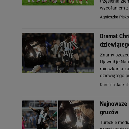
trzęsienia ziem
wycofaniem z.
Agnieszka Pisko
Dramat Chri
dziewiątego
Znamy szczegó
Ujawnił je Nan
mieszkania zal
dziewiątego pi
Karolina Jaskul
Najnowsze w
gruzów
Tureckie medi