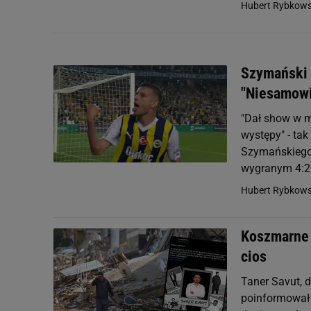
Hubert Rybkows
Szymański n
"Niesamowi
"Dał show w 
występy" - ta
Szymańskiego,
wygranym 4:2 
Hubert Rybkows
Koszmarne w
cios
Taner Savut, d
poinformował 