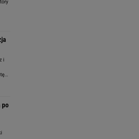
tóry
zja
 i
ę...
a po
i