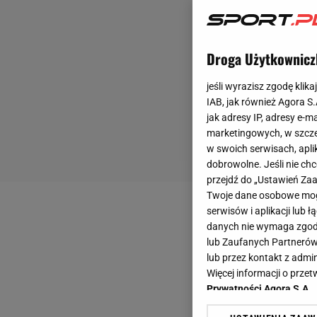
Droga Użytkownicz
jeśli wyrazisz zgodę klika
IAB, jak również Agora S
jak adresy IP, adresy e-m
marketingowych, w szcze
w swoich serwisach, aplik
dobrowolne. Jeśli nie ch
przejdź do „Ustawień Z
Twoje dane osobowe mogą
serwisów i aplikacji lub
danych nie wymaga zgody 
lub Zaufanych Partnerów
lub przez kontakt z admi
Więcej informacji o prz
Prywatności Agora S.A.