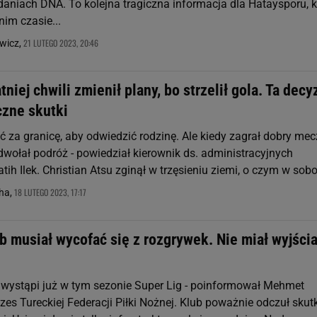
daniach DNA. To kolejna tragiczna informacja dla Hataysporu, k
nim czasie...
21 LUTEGO 2023, 20:46
wicz,
tniej chwili zmienił plany, bo strzelił gola. Ta decy
czne skutki
ć za granicę, aby odwiedzić rodzinę. Ale kiedy zagrał dobry mecz
 odwołał podróż - powiedział kierownik ds. administracyjnych
tih Ilek. Christian Atsu zginął w trzęsieniu ziemi, o czym w sobot
18 LUTEGO 2023, 17:17
ha,
b musiał wycofać się z rozgrywek. Nie miał wyjści
 wystąpi już w tym sezonie Super Lig - poinformował Mehmet
zes Tureckiej Federacji Piłki Nożnej. Klub poważnie odczuł skutk