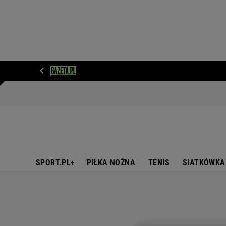
WIADOMOŚCI
NEXT
SPORT
PLOTEK
D
SPORT.PL+
PIŁKA NOŻNA
TENIS
SIATKÓWKA