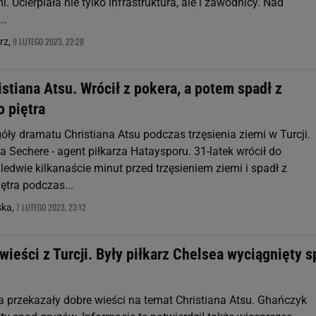
i. Ucierpiała nie tylko infrastruktura, ale i zawodnicy. Nad
..
9 LUTEGO 2023, 22:28
rz,
stiana Atsu. Wrócił z pokera, a potem spadł z
 piętra
ły dramatu Christiana Atsu podczas trzęsienia ziemi w Turcji.
a Sechere - agent piłkarza Hataysporu. 31-latek wrócił do
edwie kilkanaście minut przed trzęsieniem ziemi i spadł z
ętra podczas...
7 LUTEGO 2023, 23:12
ska,
ieści z Turcji. Były piłkarz Chelsea wyciągnięty 
a przekazały dobre wieści na temat Christiana Atsu. Ghańczyk