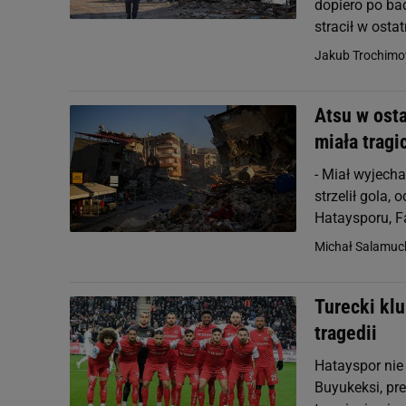
dopiero po ba
stracił w ostat
Jakub Trochimo
Atsu w osta
miała tragi
- Miał wyjecha
strzelił gola,
Hataysporu, Fa
Michał Salamuc
Turecki klu
tragedii
Hatayspor nie
Buyukeksi, pre