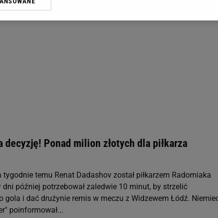
WANSOWANE
żasz też zgodę na zainstalowanie i przechowywanie plików cookie Gazeta.p
gora S.A. na Twoim urządzeniu końcowym. Możesz w każdej chwili zmien
 wywołując narzędzie do zarządzania twoimi preferencjami dot. przetw
ywatności ” w stopce serwisu i przechodząc do „Ustawień Zaawansowan
st także za pomocą ustawień przeglądarki.
rzy i Agora S.A. możemy przetwarzać dane osobowe w następujących cel
 geolokalizacyjnych. Aktywne skanowanie charakterystyki urządzenia do
 na urządzeniu lub dostęp do nich. Spersonalizowane reklamy i treści, p
zanie usług.
Lista Zaufanych Partnerów
a decyzję! Ponad milion złotych dla piłkarza
 tygodnie temu Renat Dadashov został piłkarzem Radomiaka
dni później potrzebował zaledwie 10 minut, by strzelić
o gola i dać drużynie remis w meczu z Widzewem Łódź. Niemiec
er" poinformował...