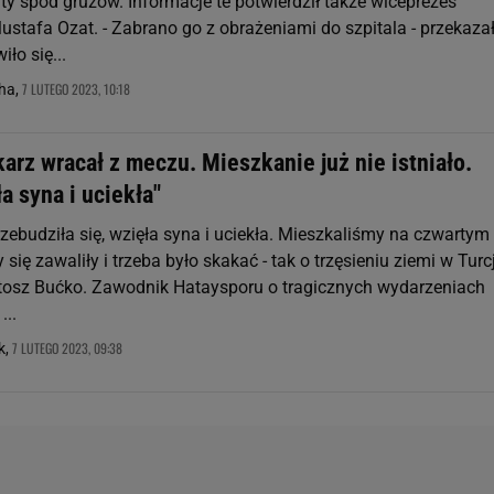
ty spod gruzów. Informacje te potwierdził także wiceprezes
ustafa Ozat. - Zabrano go z obrażeniami do szpitala - przekaza
ło się...
7 LUTEGO 2023, 10:18
ha,
karz wracał z meczu. Mieszkanie już nie istniało.
a syna i uciekła"
zebudziła się, wzięła syna i uciekła. Mieszkaliśmy na czwartym
 się zawaliły i trzeba było skakać - tak o trzęsieniu ziemi w Turcj
osz Bućko. Zawodnik Hataysporu o tragicznych wydarzeniach
...
7 LUTEGO 2023, 09:38
k,