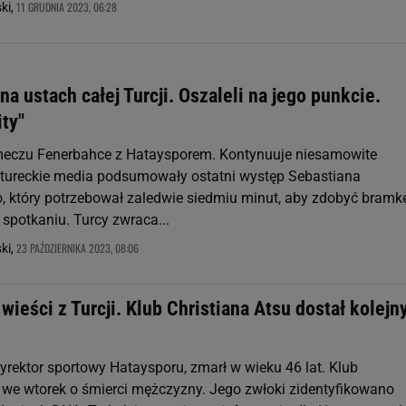
11 GRUDNIA 2023, 06:28
ki,
a ustach całej Turcji. Oszaleli na jego punkcie.
ty"
meczu Fenerbahce z Hataysporem. Kontynuuje niesamowite
k tureckie media podsumowały ostatni występ Sebastiana
 który potrzebował zaledwie siedmiu minut, aby zdobyć bramk
spotkaniu. Turcy zwraca...
23 PAŹDZIERNIKA 2023, 08:06
ki,
ieści z Turcji. Klub Christiana Atsu dostał kolejn
yrektor sportowy Hataysporu, zmarł w wieku 46 lat. Klub
we wtorek o śmierci mężczyzny. Jego zwłoki zidentyfikowano