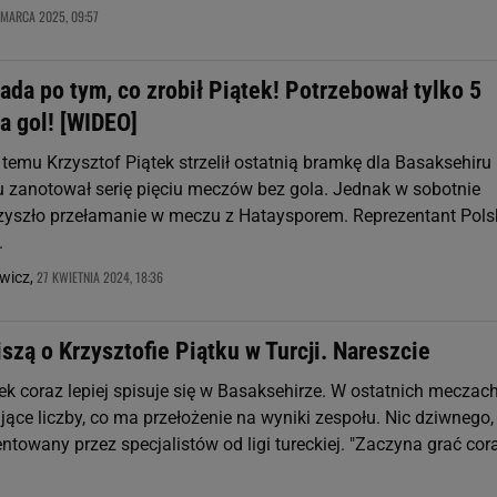
 MARCA 2025, 09:57
da po tym, co zrobił Piątek! Potrzebował tylko 5
a gol! [WIDEO]
emu Krzysztof Piątek strzelił ostatnią bramkę dla Basaksehiru 
 zanotował serię pięciu meczów bez gola. Jednak w sobotnie
zyszło przełamanie w meczu z Hataysporem. Reprezentant Pols
.
27 KWIETNIA 2024, 18:36
wicz,
iszą o Krzysztofie Piątku w Turcji. Nareszcie
ek coraz lepiej spisuje się w Basaksehirze. W ostatnich meczac
ące liczby, co ma przełożenie na wyniki zespołu. Nic dziwnego,
towany przez specjalistów od ligi tureckiej. "Zaczyna grać cor