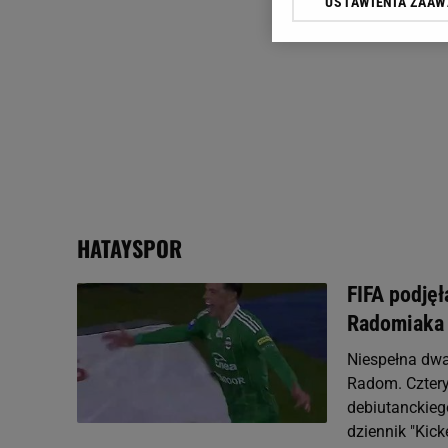
USTAWIENIA ZAA
Klikając „Akceptuję” wyra
Zaufanych Partnerów i A
dotyczące plików cookie,
odnośnik „Ustawienia pr
plików cookie możliwa je
My, nasi Zaufani Partne
Użycie dokładnych danych
Przechowywanie informacji
badnie odbiorców i uleps
HATAYSPOR
FIFA podjęł
Radomiaka
Niespełna dwa
Radom. Cztery 
debiutanckieg
dziennik "Kick