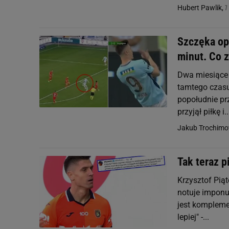
7
Hubert Pawlik,
Szczęka opa
minut. Co z
Dwa miesiące t
tamtego czasu
popołudnie pr
przyjął piłkę i..
Jakub Trochimo
Tak teraz p
Krzysztof Piąt
notuje imponuj
jest komplemen
lepiej" -...