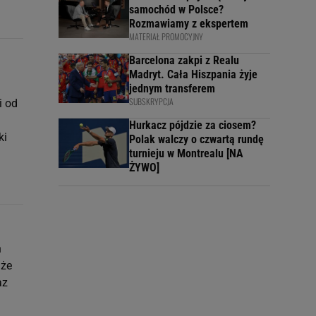
samochód w Polsce?
Rozmawiamy z ekspertem
MATERIAŁ PROMOCYJNY
Barcelona zakpi z Realu
Madryt. Cała Hiszpania żyje
jednym transferem
SUBSKRYPCJA
i od
Hurkacz pójdzie za ciosem?
ki
Polak walczy o czwartą rundę
turnieju w Montrealu [NA
ŻYWO]
h
 że
az