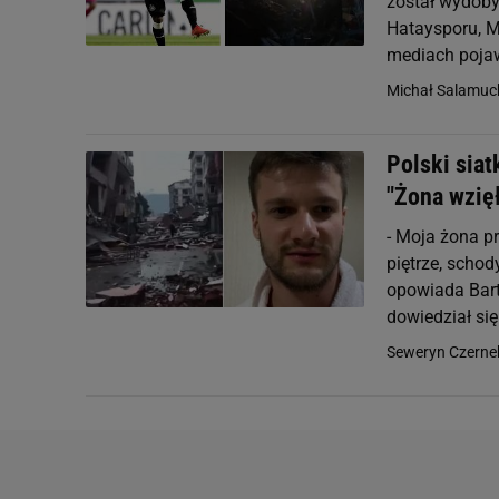
został wydoby
Hataysporu, M
mediach pojawi
Michał Salamuc
Polski siat
"Żona wzięł
- Moja żona pr
piętrze, schody
opowiada Bart
dowiedział się 
Seweryn Czerne