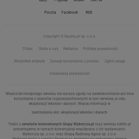
Buzz
Pogoda
Wideo
Tok.FM
Poczta
Facebook
RSS
Copyright © Gazeta.pl sp. z o.o.
O Nas
Staże u nas
Reklama
Polityka prywatności
Wszystkie artykuły
Zasady korzystania z portalu
Zgłoś uwagi
Ustawienia prywatności
Właściciel niniejszego serwisu nie wyraża zgody na zwielokrotnianie ani inne
korzystanie z utworów rozpowszechnionych w tym serwisie, w celu
eksploracji tekstów i danych. Więcej informacji w
zastrzeżeniu dot. eksploracji tekstów i danych
Treści z
serwisów internetowych Grupy Wyborcza.pl
oraz serwisu tokfm.pl
prezentujemy w ramach komercyjnej współpracy z ich wydawcami:
Wyborcza sp. z o.o. oraz Grupą Radiową Agory sp. z o.o.