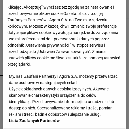
latka padła ofiarą hejtu
Klikając „Akceptuję” wyrażasz też zgodę na zainstalowanie i
25 MAJA 2020, 14:37
DS, Kyodo News,
przechowywanie plików cookie Gazeta.pl sp. z o.o., jej
Zaufanych Partnerów i Agora S.A. na Twoim urządzeniu
Premier Japonii reaguje na tragiczną śmierć
końcowym. Możesz w każdej chwili zmienić swoje preferencje
Hany Kimury. Możliwe zmiany w prawie!
dotyczące plików cookie, wywołując narzędzie do zarządzania
24 MAJA 2020, 22:16
kg, The Guardian,
twoimi preferencjami dot. przetwarzania danych poprzez
odnośnik „Ustawienia prywatności ” w stopce serwisu i
przechodząc do „Ustawień Zaawansowanych”. Zmiana
ustawień plików cookie możliwa jest także za pomocą ustawień
przeglądarki.
POPULARNE
NAJNOWSZE
My, nasi Zaufani Partnerzy i Agora S.A. możemy przetwarzać
W Rosji zawrzało. "Polska stawia
dane osobowe w następujących celach:
nieakceptowalne warunki"
Użycie dokładnych danych geolokalizacyjnych. Aktywne
skanowanie charakterystyki urządzenia do celów
identyfikacji. Przechowywanie informacji na urządzeniu lub
150 jajek i siedem kilo mięsa tygodniowo. Oto
dostęp do nich. Spersonalizowane reklamy i treści, pomiar
do czego to doprowadziło
reklam i treści, badnie odbiorców i ulepszanie usług.
Lista Zaufanych Partnerów