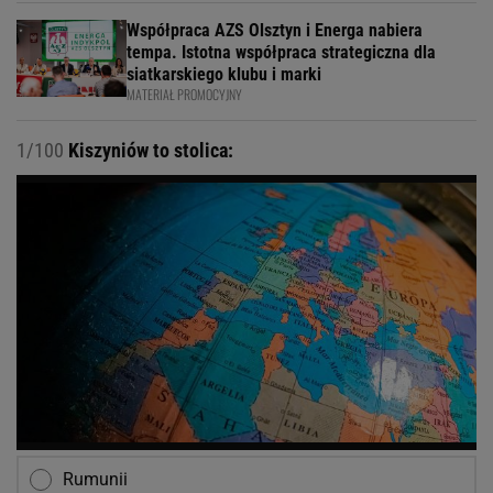
Współpraca AZS Olsztyn i Energa nabiera
tempa. Istotna współpraca strategiczna dla
siatkarskiego klubu i marki
MATERIAŁ PROMOCYJNY
1/100
Kiszyniów to stolica:
Rumunii