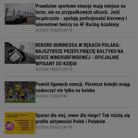
Prawdziwe sportowe emocje mają miejsce na
torze, nie na przypadkowych ulicach. Jedź
bezpiecznie - apelują profesjonalni kierowcy i
internetowi twórcy na 4F Racing Academy
MATERIAŁ PROMOCYJNY PR
REKORD GUINNESSA W RĘKACH POLAKA:
NAJSZYBSZE PRZEPŁYNIĘCIĘ BAŁTYKU NA
DESCE WINDSURFINGOWEJ - OFICJALNIE
WPISANY DO KSIĘGI
MATERIAŁ PROMOCYJNY PR
Powrót ligowych emocji. Pierwsze kolejki mogą
zaskoczyć nie tylko na boisku
MATERIAŁ PROMOCYJNY
Spacer dla niej, rower dla niego? Tak różnią się
profile aktywności Polek i Polaków
MATERIAŁ PROMOCYJNY PR