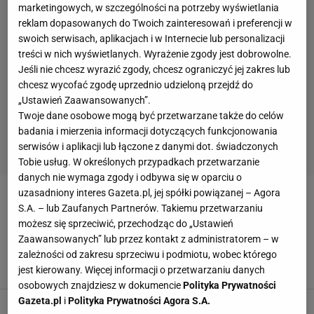
marketingowych, w szczególności na potrzeby wyświetlania
reklam dopasowanych do Twoich zainteresowań i preferencji w
swoich serwisach, aplikacjach i w Internecie lub personalizacji
treści w nich wyświetlanych. Wyrażenie zgody jest dobrowolne.
Jeśli nie chcesz wyrazić zgody, chcesz ograniczyć jej zakres lub
chcesz wycofać zgodę uprzednio udzieloną przejdź do
„Ustawień Zaawansowanych”.
Twoje dane osobowe mogą być przetwarzane także do celów
badania i mierzenia informacji dotyczących funkcjonowania
serwisów i aplikacji lub łączone z danymi dot. świadczonych
Tobie usług. W określonych przypadkach przetwarzanie
danych nie wymaga zgody i odbywa się w oparciu o
uzasadniony interes Gazeta.pl, jej spółki powiązanej – Agora
HANA KIMURA
S.A. – lub Zaufanych Partnerów. Takiemu przetwarzaniu
możesz się sprzeciwić, przechodząc do „Ustawień
Nowe fakty ws. śmierci Hany Kimury. Politycy
Zaawansowanych” lub przez kontakt z administratorem – w
wprowadzą nowe prawo
zależności od zakresu sprzeciwu i podmiotu, wobec którego
26 MAJA 2020, 09:55
bk,
jest kierowany. Więcej informacji o przetwarzaniu danych
osobowych znajdziesz w dokumencie
Polityka Prywatności
Gazeta.pl
i
Polityka Prywatności Agora S.A.
Znaleziono ostatnią notatkę Hany Kimury. 22-