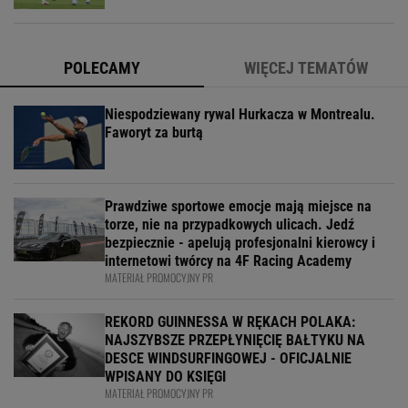
POLECAMY
WIĘCEJ TEMATÓW
Niespodziewany rywal Hurkacza w Montrealu.
Faworyt za burtą
Prawdziwe sportowe emocje mają miejsce na
torze, nie na przypadkowych ulicach. Jedź
bezpiecznie - apelują profesjonalni kierowcy i
internetowi twórcy na 4F Racing Academy
MATERIAŁ PROMOCYJNY PR
REKORD GUINNESSA W RĘKACH POLAKA:
NAJSZYBSZE PRZEPŁYNIĘCIĘ BAŁTYKU NA
DESCE WINDSURFINGOWEJ - OFICJALNIE
WPISANY DO KSIĘGI
MATERIAŁ PROMOCYJNY PR