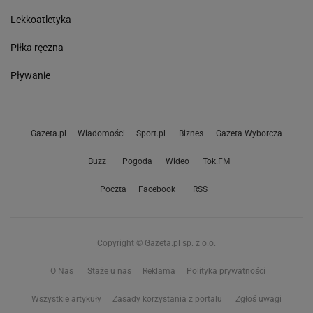
Lekkoatletyka
Piłka ręczna
Pływanie
Gazeta.pl
Wiadomości
Sport.pl
Biznes
Gazeta Wyborcza
Buzz
Pogoda
Wideo
Tok.FM
Poczta
Facebook
RSS
Copyright © Gazeta.pl sp. z o.o.
O Nas
Staże u nas
Reklama
Polityka prywatności
Wszystkie artykuły
Zasady korzystania z portalu
Zgłoś uwagi