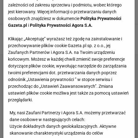
Szok we Wrocławiu, euforia w Słupsku. Śląsk
zależności od zakresu sprzeciwu i podmiotu, wobec którego
znów rozbity przez Czarnych. A Legia czeka
jest kierowany. Więcej informacji o przetwarzaniu danych
10 MAJA 2022, 22:35
Łukasz Cegliński,
osobowych znajdziesz w dokumencie
Polityka Prywatności
Gazeta.pl
i
Polityka Prywatności Agora S.A.
Nieprawdopodobny mecz we Wrocławiu. Czarni
zdemolowali Śląsk 123:60. To nie pomyłka
Klikając „Akceptuję” wyrażasz też zgodę na zainstalowanie i
8 MAJA 2022, 22:36
przechowywanie plików cookie Gazeta.pl sp. z o.o., jej
Łukasz Cegliński,
Zaufanych Partnerów i Agora S.A. na Twoim urządzeniu
końcowym. Możesz w każdej chwili zmienić swoje preferencje
dotyczące plików cookie, wywołując narzędzie do zarządzania
twoimi preferencjami dot. przetwarzania danych poprzez
odnośnik „Ustawienia prywatności ” w stopce serwisu i
przechodząc do „Ustawień Zaawansowanych”. Zmiana
ustawień plików cookie możliwa jest także za pomocą ustawień
przeglądarki.
My, nasi Zaufani Partnerzy i Agora S.A. możemy przetwarzać
dane osobowe w następujących celach:
Użycie dokładnych danych geolokalizacyjnych. Aktywne
skanowanie charakterystyki urządzenia do celów