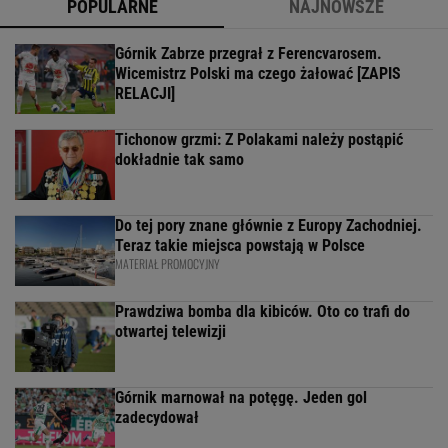
POPULARNE
NAJNOWSZE
Górnik Zabrze przegrał z Ferencvarosem.
Wicemistrz Polski ma czego żałować [ZAPIS
RELACJI]
Tichonow grzmi: Z Polakami należy postąpić
dokładnie tak samo
Do tej pory znane głównie z Europy Zachodniej.
Teraz takie miejsca powstają w Polsce
MATERIAŁ PROMOCYJNY
Prawdziwa bomba dla kibiców. Oto co trafi do
otwartej telewizji
Górnik marnował na potęgę. Jeden gol
zadecydował