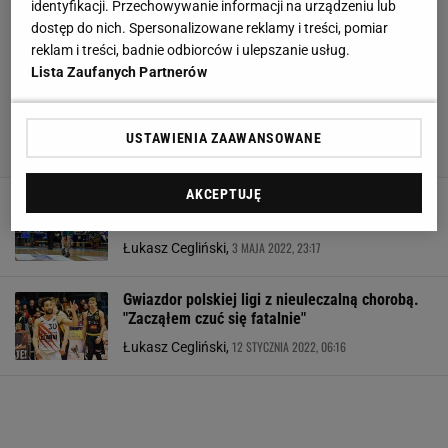
identyfikacji. Przechowywanie informacji na urządzeniu lub
dostęp do nich. Spersonalizowane reklamy i treści, pomiar
reklam i treści, badnie odbiorców i ulepszanie usług.
Lista Zaufanych Partnerów
USTAWIENIA ZAAWANSOWANE
AKCEPTUJĘ
Koszykarze Śląska zdobyli Gryfię. Travis Trice
znów tańczył z rywalami
3 MAJA 2022, 23:17
Łukasz Cegliński,
Gwiazdor polskiej ligi z nieuleczalną chorobą.
"Zacząłem czuć się fatalnie"
12 STYCZNIA 2022, 06:16
Łukasz Cegliński,