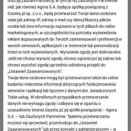
oraz jej Zaufani Partnerzy, w tym [
676
] Zaufanych Partnerów
IAB, jak również Agora S.A. będąca spółką powiązaną z
Gazeta.pl sp. z o.o., będą przetwarzać Twoje dane osobowe
takie jak adresy IP, adresy e-mail czy identyfikatory plików
cookie lub inne informacje zapisane w tych plikach do celów
marketingowych, w szczególności na potrzeby wyświetlania
reklam dopasowanych do Twoich zainteresowań i preferencji w
swoich serwisach, aplikacjach i w Internecie lub personalizacji
treści w nich wyświetlanych. Wyrażenie zgody jest dobrowolne.
Jeśli nie chcesz wyrazić zgody, chcesz ograniczyć jej zakres lub
chcesz wycofać zgodę uprzednio udzieloną przejdź do
„Ustawień Zaawansowanych”.
Twoje dane osobowe mogą być przetwarzane także do celów
GRUPA SIERLECCY CZARNI SŁUPSK
badania i mierzenia informacji dotyczących funkcjonowania
serwisów i aplikacji lub łączone z danymi dot. świadczonych
Tobie usług. W określonych przypadkach przetwarzanie
Prezes przyjechał na mecz walcem, kibice
zamienili Gryfię w piekło, ale w finale zagra
danych nie wymaga zgody i odbywa się w oparciu o
Śląsk
uzasadniony interes Gazeta.pl, jej spółki powiązanej – Agora
S.A. – lub Zaufanych Partnerów. Takiemu przetwarzaniu
13 MAJA 2022, 20:09
Łukasz Cegliński,
możesz się sprzeciwić, przechodząc do „Ustawień
Zaawansowanych” lub przez kontakt z administratorem – w