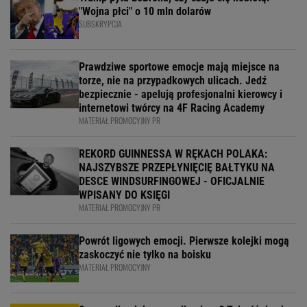
"Wojna płci" o 10 mln dolarów
SUBSKRYPCJA
Prawdziwe sportowe emocje mają miejsce na
torze, nie na przypadkowych ulicach. Jedź
bezpiecznie - apelują profesjonalni kierowcy i
internetowi twórcy na 4F Racing Academy
MATERIAŁ PROMOCYJNY PR
REKORD GUINNESSA W RĘKACH POLAKA:
NAJSZYBSZE PRZEPŁYNIĘCIĘ BAŁTYKU NA
DESCE WINDSURFINGOWEJ - OFICJALNIE
WPISANY DO KSIĘGI
MATERIAŁ PROMOCYJNY PR
Powrót ligowych emocji. Pierwsze kolejki mogą
zaskoczyć nie tylko na boisku
MATERIAŁ PROMOCYJNY