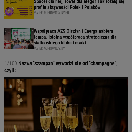
Spacer dla niej, rower dla niego? Tak różnią się
profile aktywności Polek i Polaków
MATERIAŁ PROMOCYJNY PR
Współpraca AZS Olsztyn i Energa nabiera
tempa. Istotna współpraca strategiczna dla
siatkarskiego klubu i marki
MATERIAŁ PROMOCYJNY
1/100
Nazwa "szampan" wywodzi się od "champagne",
czyli: