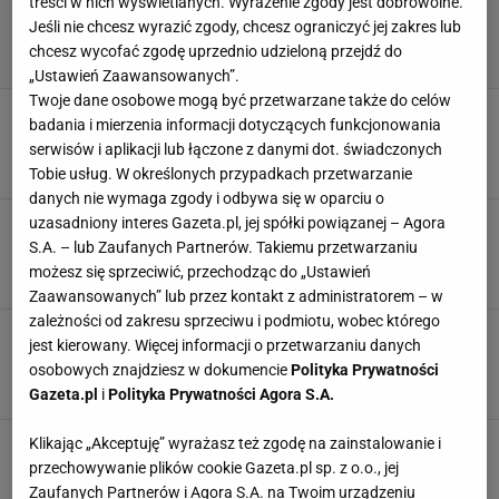
treści w nich wyświetlanych. Wyrażenie zgody jest dobrowolne.
Jeśli nie chcesz wyrazić zgody, chcesz ograniczyć jej zakres lub
chcesz wycofać zgodę uprzednio udzieloną przejdź do
„Ustawień Zaawansowanych”.
Twoje dane osobowe mogą być przetwarzane także do celów
Sensacyjna oferta dla Pululu. Może zostać w
badania i mierzenia informacji dotyczących funkcjonowania
Ekstraklasie. Klub potwierdza
serwisów i aplikacji lub łączone z danymi dot. świadczonych
25 MAJA 2026, 15:02
Norbert Amlicki,
Tobie usług. W określonych przypadkach przetwarzanie
danych nie wymaga zgody i odbywa się w oparciu o
Oni najbardziej zaimponowali Bońkowi w
uzasadniony interes Gazeta.pl, jej spółki powiązanej – Agora
Ekstraklasie. "300 procent normy"
S.A. – lub Zaufanych Partnerów. Takiemu przetwarzaniu
możesz się sprzeciwić, przechodząc do „Ustawień
25 MAJA 2026, 11:25
Szymon Mańkowski,
Zaawansowanych” lub przez kontakt z administratorem – w
zależności od zakresu sprzeciwu i podmiotu, wobec którego
Sensacja w Portugalii problemem dla Polski?
jest kierowany. Więcej informacji o przetwarzaniu danych
Chodzi o nasze kluby w Europie
osobowych znajdziesz w dokumencie
Polityka Prywatności
25 MAJA 2026, 05:10
Błażej Winter,
Gazeta.pl
i
Polityka Prywatności Agora S.A.
Oto potencjalni rywale Górnika w el. Ligi
Klikając „Akceptuję” wyrażasz też zgodę na zainstalowanie i
Mistrzów. Anglicy pomogli
przechowywanie plików cookie Gazeta.pl sp. z o.o., jej
Zaufanych Partnerów i Agora S.A. na Twoim urządzeniu
24 MAJA 2026, 20:23
Agnieszka Piskorz,