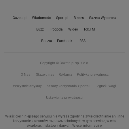
Gazeta.pl
Wiadomości
Sport.pl
Biznes
Gazeta Wyborcza
Buzz
Pogoda
Wideo
Tok.FM
Poczta
Facebook
RSS
Copyright © Gazeta.pl sp. z o.o.
O Nas
Staże u nas
Reklama
Polityka prywatności
Wszystkie artykuły
Zasady korzystania z portalu
Zgłoś uwagi
Ustawienia prywatności
Właściciel niniejszego serwisu nie wyraża zgody na zwielokrotnianie ani inne
korzystanie z utworów rozpowszechnionych w tym serwisie, w celu
eksploracji tekstów i danych. Więcej informacji w