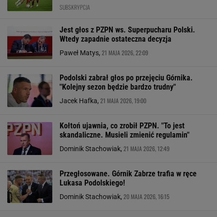
SUBSKRYPCJA
Jest głos z PZPN ws. Superpucharu Polski.
Wtedy zapadnie ostateczna decyzja
21 MAJA 2026, 22:09
Paweł Matys,
Podolski zabrał głos po przejęciu Górnika.
"Kolejny sezon będzie bardzo trudny"
21 MAJA 2026, 19:00
Jacek Hafka,
Kołtoń ujawnia, co zrobił PZPN. "To jest
skandaliczne. Musieli zmienić regulamin"
21 MAJA 2026, 12:49
Dominik Stachowiak,
Przegłosowane. Górnik Zabrze trafia w ręce
Lukasa Podolskiego!
20 MAJA 2026, 16:15
Dominik Stachowiak,