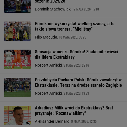
sezonie 2025/26
12 MAJA 2026, 12:18
Dominik Stachowiak,
Górnik nie wykorzystał wielkiej szansy, a tu
takie słowa trenera. "Mieliśmy"
10 MAJA 2026, 09:25
Filip Macuda,
Sensacja w meczu Górnika! Znakomite wieści
dla lidera Ekstraklasy
9 MAJA 2026, 22:16
Norbert Amlicki,
Po zdobyciu Pucharu Polski Górnik zawalczył w
Ekstraklasie. Teraz na drodze stanęło Zagłębie
9 MAJA 2026, 19:33
Norbert Amlicki,
Arkadiusz Milik wróci do Ekstraklasy? Brat
przyznaje: "Rozmawialiśmy"
9 MAJA 2026, 12:35
Aleksander Bernard,