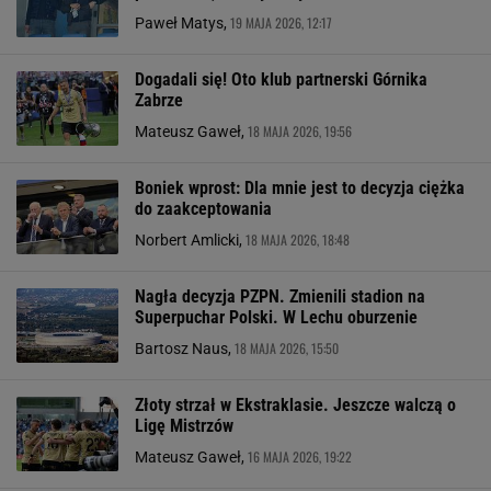
19 MAJA 2026, 12:17
Paweł Matys,
Dogadali się! Oto klub partnerski Górnika
Zabrze
18 MAJA 2026, 19:56
Mateusz Gaweł,
Boniek wprost: Dla mnie jest to decyzja ciężka
do zaakceptowania
18 MAJA 2026, 18:48
Norbert Amlicki,
Nagła decyzja PZPN. Zmienili stadion na
Superpuchar Polski. W Lechu oburzenie
18 MAJA 2026, 15:50
Bartosz Naus,
Złoty strzał w Ekstraklasie. Jeszcze walczą o
Ligę Mistrzów
16 MAJA 2026, 19:22
Mateusz Gaweł,