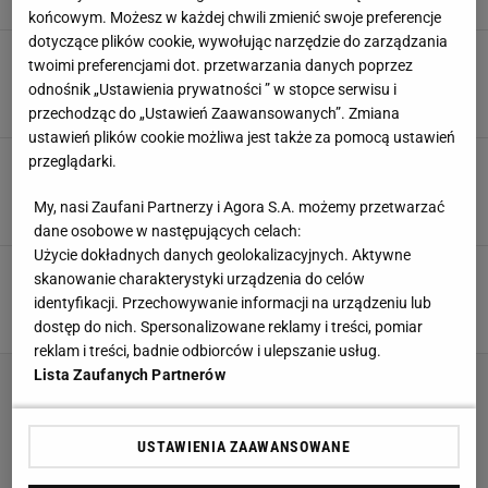
końcowym. Możesz w każdej chwili zmienić swoje preferencje
dotyczące plików cookie, wywołując narzędzie do zarządzania
Iniesta zwrócił się do Podolskiego. "Mój
twoimi preferencjami dot. przetwarzania danych poprzez
przyjacielu..."
odnośnik „Ustawienia prywatności ” w stopce serwisu i
24 MAJA 2026, 16:24
Błażej Winter,
przechodząc do „Ustawień Zaawansowanych”. Zmiana
ustawień plików cookie możliwa jest także za pomocą ustawień
Podolski zdradził plany transferowe Górnika.
przeglądarki.
Wskazał, czym będą się kierować
My, nasi Zaufani Partnerzy i Agora S.A. możemy przetwarzać
24 MAJA 2026, 14:23
Norbert Amlicki,
dane osobowe w następujących celach:
Użycie dokładnych danych geolokalizacyjnych. Aktywne
"Stranger Things" i "Gra o tron" w
skanowanie charakterystyki urządzenia do celów
Ekstraklasie. Czegoś takiego jeszcze nie było
identyfikacji. Przechowywanie informacji na urządzeniu lub
SUBSKRYPCJA
dostęp do nich. Spersonalizowane reklamy i treści, pomiar
reklam i treści, badnie odbiorców i ulepszanie usług.
Lista Zaufanych Partnerów
USTAWIENIA ZAAWANSOWANE