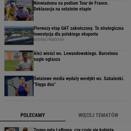
Niewiadoma na podium Tour de France.
Deklasacja na ostatnim etapie
Pierwszy etap GAT zakończony. To strategiczna
inwestycja dla polskiego eksportu
MATERIAŁ PROMOCYJNY
Ależ wieści ws. Lewandowskiego. Barcelona
nagle ogłasza
Światowe media wydały werdykt ws. Sabalenki.
"Sięga dna"
POLECAMY
WIĘCEJ TEMATÓW
Trump pyta LeBrona, czy czuje się kobietą.