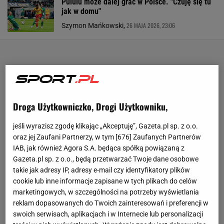
Pululu może dalej grać w Polsce. "Czuję się tu
jak w domu"
26 MAJA 2026, 23:06
Szymon Mańkowski,
Droga Użytkowniczko, Drogi Użytkowniku,
jeśli wyrazisz zgodę klikając „Akceptuję”, Gazeta.pl sp. z o.o.
oraz jej Zaufani Partnerzy, w tym [
676
] Zaufanych Partnerów
IAB, jak również Agora S.A. będąca spółką powiązaną z
Gazeta.pl sp. z o.o., będą przetwarzać Twoje dane osobowe
takie jak adresy IP, adresy e-mail czy identyfikatory plików
cookie lub inne informacje zapisane w tych plikach do celów
marketingowych, w szczególności na potrzeby wyświetlania
reklam dopasowanych do Twoich zainteresowań i preferencji w
swoich serwisach, aplikacjach i w Internecie lub personalizacji