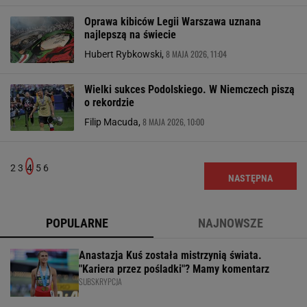
Oprawa kibiców Legii Warszawa uznana
najlepszą na świecie
8 MAJA 2026, 11:04
Hubert Rybkowski,
Wielki sukces Podolskiego. W Niemczech piszą
o rekordzie
8 MAJA 2026, 10:00
Filip Macuda,
2
3
4
5
6
NASTĘPNA
POPULARNE
NAJNOWSZE
Anastazja Kuś została mistrzynią świata.
"Kariera przez pośladki"? Mamy komentarz
SUBSKRYPCJA